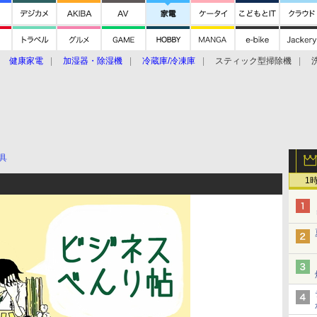
健康家電
加湿器・除湿機
冷蔵庫/冷凍庫
スティック型掃除機
扇風機
オーブン・電子レンジ
スマートハウス
掃除機
家事家電
ke大賞2019】
CES 2020
具
1