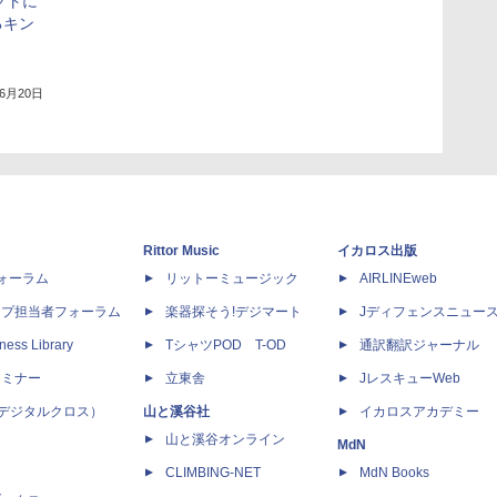
クトに
るキン
年6月20日
Rittor Music
イカロス出版
dフォーラム
リットーミュージック
AIRLINEweb
ップ担当者フォーラム
楽器探そう!デジマート
Jディフェンスニュー
ness Library
TシャツPOD T-OD
通訳翻訳ジャーナル
セミナー
立東舎
JレスキューWeb
 X（デジタルクロス）
山と溪谷社
イカロスアカデミー
山と溪谷オンライン
MdN
CLIMBING-NET
MdN Books