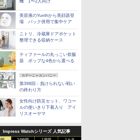
機 1〜2人向け
美容液のYunthから美顔器登
場 パック併用で集中ケア
ニトリ、冷蔵庫ドアポケット
整理できる収納ケース
ティファールの丸っこい炊飯
器 ポップな4色から選べる
カデーニャカンパニー
第398回：負けられない戦い
の終わり方
女性向け防災セット、ワコー
ルの使いきり下着入り アイ
リスオーヤマ
Impress Watchシリーズ 人気記事
時間
24時間
1週間
1カ月