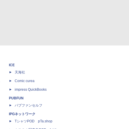
ICE
天海社
ス
Comic curea
impress QuickBooks
PUBFUN
パブファンセルフ
IPGネットワーク
TシャツPOD pTa.shop