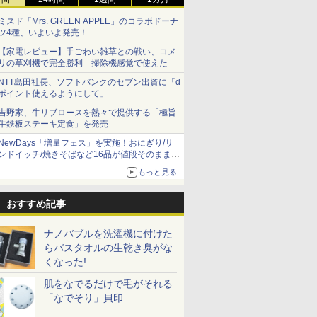
ミスド「Mrs. GREEN APPLE」のコラボドーナ
ツ4種、いよいよ発売！
【家電レビュー】手ごわい雑草との戦い、コメ
リの草刈機で完全勝利 掃除機感覚で使えた
NTT島田社長、ソフトバンクのセブン出資に「d
ポイント使えるようにして」
吉野家、牛リブロースを熱々で提供する「極旨
牛鉄板ステーキ定食」を発売
NewDays「増量フェス」を実施！おにぎり/サ
ンドイッチ/焼きそばなど16品が値段そのままで
ボリュームアップ
もっと見る
おすすめ記事
ナノバブルを洗濯機に付けた
らバスタオルの生乾き臭がな
くなった!
肌をなでるだけで毛がそれる
「なでそり」貝印