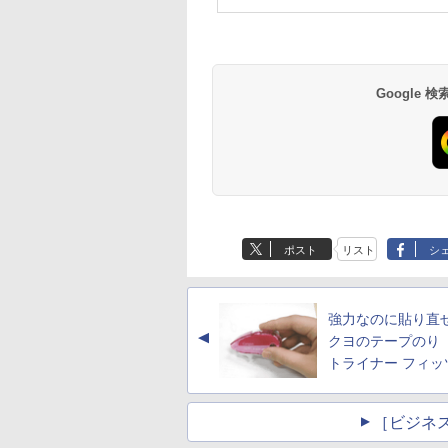
Google
ポスト
リスト
シ
強力なのに貼り直せ
▲
クヨのテープのり
トライナー フィッ
［ビジネ