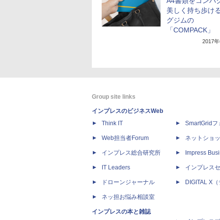
A4書類をコンパ
美しく持ち歩け
グジムの
「COMPACK」
2017
Group site links
インプレスのビジネスWeb
Think IT
SmartGri
Web担当者Forum
ネットショ
インプレス総合研究所
Impress Busi
IT Leaders
インプレス
ドローンジャーナル
DIGITAL
ネッ担お悩み相談室
インプレスの本と雑誌