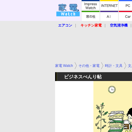
エアコン
キッチン家電
空気清浄機
炊飯器
ロボット掃除機
暖房器具
業界動向
【家電大賞2019】
【e-bi
家電 Watch
その他・家電
時計・文具
文
ビジネスべんり帖