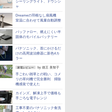
シーリングライト、ドウシシ
ャ
Dreameの羽根なし扇風機
室温に合わせて風量自動調整
バッファロー、燃えにくい半
固体のモバイルバッテリー
パナソニック、首にかけるだ
けの高周波治療器に新色4カ
ラー
by
徳王 美智子
家電レビュー
手ごわい雑草との戦い、コメ
リの草刈機で完全勝利 掃除
機感覚で使えた
カインズ、解凍上手で価格も
手ごろな電子レンジ
工事不要のパナソニック食洗