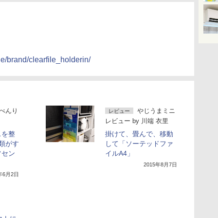
le/brand/clearfile_holderin/
べんり
やじうまミニ
レビュー
レビュー
by
川端 衣里
スを整
掛けて、畳んで、移動
書類がす
して「ソーテッドファ
フセン
イルA4」
2015年8月7日
5年6月2日