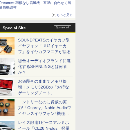
Dreameの羽根なし扇風機 室温に合わせて風
量自動調整
もっと見る
Special Site
SOUNDPEATSのイヤカフ型
イヤフォン「UU2イヤーカ
フ」をイヤカフマニアが語る
総合オーディオブランドに進
化するSHANLINGとは何者
か？
お値段そのままでメモリ倍
増！メモリ32GBの「お得な
ゲーミングノート」
エントリーなのに脅威の実
力!「Osprey」Noble Audioワ
イヤレスイヤフォン4機種を
一気に聴く
レイズ鍛造1ピースアルミホ
イール「CE28 N-plus」軽量