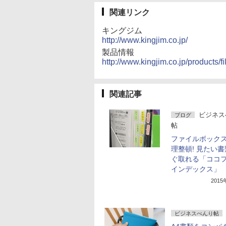
関連リンク
キングジム
http://www.kingjim.co.jp/
製品情報
http://www.kingjim.co.jp/products/fi
関連記事
ビジネス
ブログ
帖
ファイルボック
理整頓! 見たい
ぐ取れる「ココ
インデックス」
201
ビジネスべんり帖