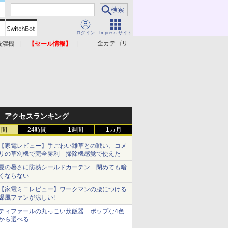
ログイン
Impress サイト
全カテゴリ
洗濯機
【セール情報】
照明器具
美容家電
アクセスランキング
時間
24時間
1週間
1カ月
【家電レビュー】手ごわい雑草との戦い、コメ
リの草刈機で完全勝利 掃除機感覚で使えた
夏の暑さに防熱シールドカーテン 閉めても暗
くならない
【家電ミニレビュー】ワークマンの腰につける
爆風ファンが涼しい!
ティファールの丸っこい炊飯器 ポップな4色
から選べる