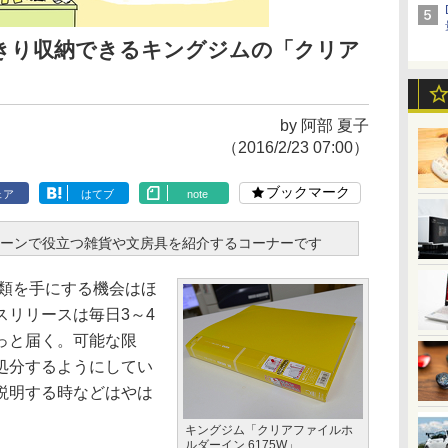
きり収納できるキングジムの「クリア
」
by 阿部 夏子
（2016/2/23 07:00）
ブックマーク
ェア
はてブ
note
ーンで役立つ雑貨や文房具を紹介するコーナーです
類を手にする機会はほ
スリリースは毎日3～4
っと届く。可能な限
処分するようにしてい
説明する時などはやは
キングジム「クリアファイルホ
ルダーイン 6175W」