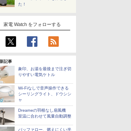
た！
家電 Watch をフォローする
新記事
象印、お湯を最後まで注ぎ切
りやすい電気ケトル
Wi-Fiなしで音声操作できる
シーリングライト、ドウシシ
ャ
Dreameの羽根なし扇風機
室温に合わせて風量自動調整
バッファロー、燃えにくい半