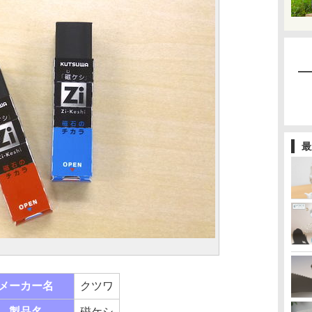
最
メーカー名
クツワ
製品名
磁ケシ