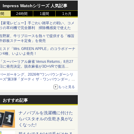
Impress Watchシリーズ 人気記事
時間
24時間
1週間
1カ月
【家電レビュー】手ごわい雑草との戦い、コメ
リの草刈機で完全勝利 掃除機感覚で使えた
吉野家、牛リブロースを熱々で提供する「極旨
牛鉄板ステーキ定食」を発売
ミスド「Mrs. GREEN APPLE」のコラボドーナ
ツ4種、いよいよ発売！
「スーパーリアル麻雀 Venus Returns」8月27
日に発売決定。脱衣麻雀が3D×VRで復活
発売から2週間は20%オフになるセールが実施
バーガーキング、2026年“ワンパウンダーシリ
ーズ”第3弾「ダーティ ザ・ワンパウンダー」を
8月7日発売
もっと見る
「特製ガーリックマヨソース」を使用した超大
型チーズバーガー
おすすめ記事
ナノバブルを洗濯機に付けた
らバスタオルの生乾き臭がな
くなった!