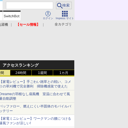
ログイン
Impress サイト
全カテゴリ
洗濯機
【セール情報】
照明器具
美容家電
アクセスランキング
時間
24時間
1週間
1カ月
【家電レビュー】手ごわい雑草との戦い、コメ
リの草刈機で完全勝利 掃除機感覚で使えた
Dreameの羽根なし扇風機 室温に合わせて風
量自動調整
バッファロー、燃えにくい半固体のモバイルバ
ッテリー
【家電ミニレビュー】ワークマンの腰につける
爆風ファンが涼しい!