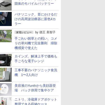
固体のモバイルバッテリー
パナソニック、首にかけるだ
けの高周波治療器に新色4カ
ラー
by
徳王 美智子
家電レビュー
手ごわい雑草との戦い、コメ
リの草刈機で完全勝利 掃除
機感覚で使えた
カインズ、解凍上手で価格も
手ごろな電子レンジ
工事不要のパナソニック食洗
機 1〜2人向け
美容液のYunthから美顔器登
場 パック併用で集中ケア
ニトリ、冷蔵庫ドアポケット
整理できる収納ケース