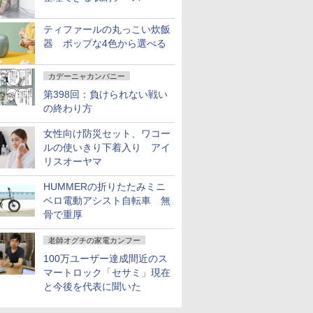
ティファールの丸っこい炊飯
器 ポップな4色から選べる
カデーニャカンパニー
第398回：負けられない戦い
の終わり方
女性向け防災セット、ワコー
ルの使いきり下着入り アイ
リスオーヤマ
HUMMERの折りたたみミニ
ベロ電動アシスト自転車 無
骨で重厚
老師オグチの家電カンフー
100万ユーザー達成間近のス
マートロック「セサミ」現在
と今後を代表に聞いた