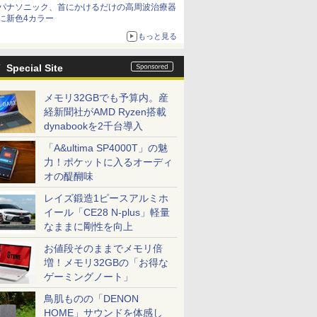
パナソニック、首にかけるだけの高周波治療器
に新色4カラー
もっと見る
Special Site
メモリ32GBでも予算内。産
経新聞社がAMD Ryzen搭載
dynabookを2千台導入
「A&ultima SP4000T」の魅
力！ポケットに入るオーディ
オの醍醐味
レイズ鍛造1ピースアルミホ
イール「CE28 N-plus」軽量
なままに剛性を向上
お値段そのままでメモリ倍
増！メモリ32GBの「お得な
ゲーミングノート」
鳥肌ものの「DENON
HOME」サウンドを体感し