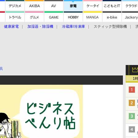
健康家電
加湿器・除湿機
冷蔵庫/冷凍庫
スティック型掃除機
扇風機
オーブン・電子レンジ
スマートハウス
掃除機
家事家電
ke大賞2019】
CES 2020
具
1