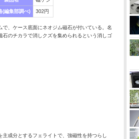
格(編集部調べ)
302円
で、ケース底面にネオジム磁石が付いている。名
磁石のチカラで消しクズを集められるという消しゴ
主成分とするフェライトで、強磁性を持つらし