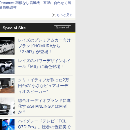
Dreameの羽根なし扇風機 室温に合わせて風
量自動調整
もっと見る
Special Site
レイズのプレミアムカー向け
ブランドHOMURAから
「2×9R」が登場！
レイズのパワーデザインホイ
ール「M6」に新色登場!!
クリエイティブが作った2万
円台の“小さなピュアオーデ
ィオスピーカー”
総合オーディオブランドに進
化するSHANLINGとは何者
か？
ハイグレードテレビ「TCL
Q7D Pro」。圧巻の色彩美で