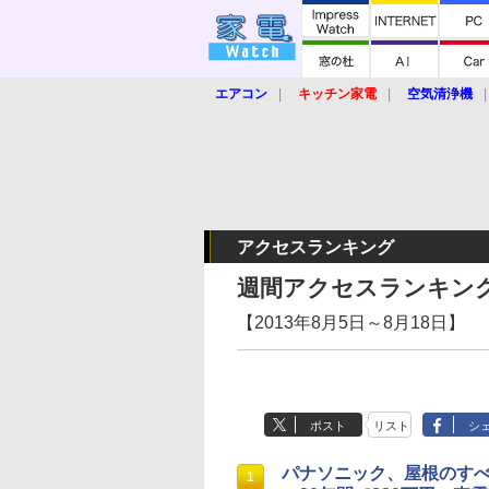
エアコン
キッチン家電
空気清浄機
炊飯器
ロボット掃除機
暖房器具
業界動向
【家電大賞2019】
【e-bi
アクセスランキング
週間アクセスランキン
【2013年8月5日～8月18日】
ポスト
リスト
シ
パナソニック、屋根のす
1