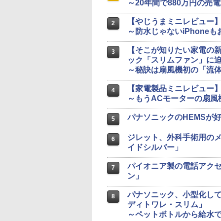
～20年間で880万円の売
【やじうまミニレビュー
2
～防水じゃないiPhone
【そこが知りたい家電の新
3
ック「スリムファン」に
～秘訣は扇風機初の「流
【家電製品ミニレビュー】東芝「
4
～もうACモーターの扇風
パナソニックのHEMSが
5
ジレット、外科手術用のメ
6
イドシルバー」
パイオニア製の電話アク
7
ン」
パナソニック、小型化し
8
ディトワレ・スリム」
～ペットボトルから給水