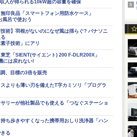
電収入が得られる10kW超の容量を確保
】無印良品「スマートフォン用防水ケース」
もお風呂で使おう
技術】羽根がないのになぜ風は揺らぐ? パナソニ
迫る
体素子技術」にアリ
SIENT(サイエント) 200 F-DLR200X」
機には戻れない!
好調、目標の3倍を販売
スよりも薄い刃を備えたT字カミソリ「プログラ
セサリーが他社製品でも使える「つなぐステーショ
て持ち歩きやすくなった携帯用おしり洗浄器「ハン
できる