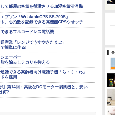
用して部屋の空気を循環させる加湿空気清浄機
ン「WristableGPS SS-700S」
ト、心拍数を記録できる高機能GPSウオッチ
話できるフルコードレス電話機
】曙産業「レンジでうすやきたまご」
で簡単に作る!
最
るシェーバー
皮脂を除去しテカリを抑える
で通話できる高齢者向け電話子機「ら・く・わ」
ードを採用
ラボ】第14回：高級なDCモーター扇風機と、安い
は何?