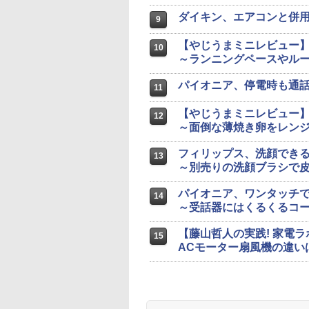
ダイキン、エアコンと併
9
【やじうまミニレビュー】エプソ
10
～ランニングペースやルー
パイオニア、停電時も通
11
【やじうまミニレビュー
12
～面倒な薄焼き卵をレンジ
フィリップス、洗顔でき
13
～別売りの洗顔ブラシで
パイオニア、ワンタッチ
14
～受話器にはくるくるコ
【藤山哲人の実践! 家電
15
ACモーター扇風機の違い