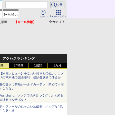
ログイン
Impress サイト
全カテゴリ
洗濯機
【セール情報】
照明器具
美容家電
アクセスランキング
時間
24時間
1週間
1カ月
【家電レビュー】手ごわい雑草との戦い、コメ
リの草刈機で完全勝利 掃除機感覚で使えた
夏の暑さに防熱シールドカーテン 閉めても暗
くならない
Francfranc、レンジで焼き目つくグリルと米も
炊けるマルチポット
ティファールの丸っこい炊飯器 ポップな4色
から選べる