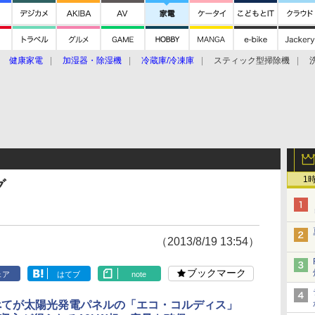
健康家電
加湿器・除湿機
冷蔵庫/冷凍庫
スティック型掃除機
扇風機
オーブン・電子レンジ
スマートハウス
掃除機
家事家電
ke大賞2019】
CES 2020
1
グ
（2013/8/19 13:54）
ブックマーク
ェア
はてブ
note
べてが太陽光発電パネルの「エコ・コルディス」