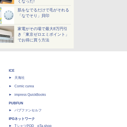
くなった!
肌をなでるだけで毛がそれる
「なでそり」貝印
家電がその場で最大8万円引
き「東京ゼロエミポイント」
でお得に買う方法
ICE
天海社
ス
Comic curea
impress QuickBooks
PUBFUN
パブファンセルフ
IPGネットワーク
TシャツPOD pTa.shop