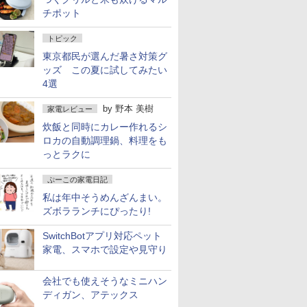
チポット
トピック
東京都民が選んだ暑さ対策グ
ッズ この夏に試してみたい
4選
by
野本 美樹
家電レビュー
炊飯と同時にカレー作れるシ
ロカの自動調理鍋、料理をも
っとラクに
ぷーこの家電日記
私は年中そうめんざんまい。
ズボラランチにぴったり!
SwitchBotアプリ対応ペット
家電、スマホで設定や見守り
会社でも使えそうなミニハン
ディガン、アテックス