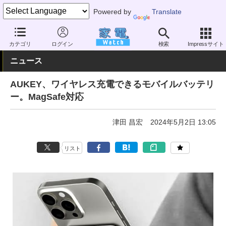
Powered by
Translate
家電 Watch
生活家電
電池・タップ
モバイルバッテリー
カテゴリ
ログイン
検索
Impressサイト
ニュース
AUKEY、ワイヤレス充電できるモバイルバッテリ
ー。MagSafe対応
津田 昌宏
2024年5月2日 13:05
リスト