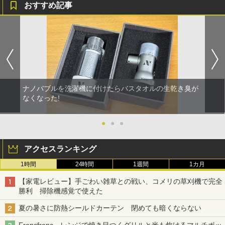
おすすめ記事
ナノバブルを洗濯機に付けたらバスタオルの生乾き臭が
なくなった!
●
●
●
アクセスランキング
1時間
24時間
1週間
1カ月
【家電レビュー】手ごわい雑草との戦い、コメリの草刈機で完全
勝利 掃除機感覚で使えた
夏の暑さに防熱シールドカーテン 閉めても暗くならない