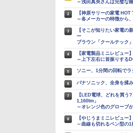
～浅田真央さんは完璧な
【神原サリーの家電 HOT
2
～各メーカーの特徴から
【そこが知りたい家電の新
3
ー
ブラウン「クールテック
【家電製品ミニレビュー】ユー
4
～上下左右に首振りするD
ソニー、1分間の回転でラ
5
パナソニック、全身を揉
6
【LED電球、どれを買う?】東
7
1,160lm」
～オレンジ色のグローブが
【やじうまミニレビュー
8
～曲線も切れるペン型の1