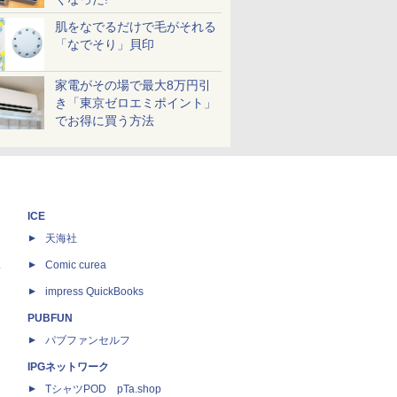
肌をなでるだけで毛がそれる
「なでそり」貝印
家電がその場で最大8万円引
き「東京ゼロエミポイント」
でお得に買う方法
ICE
天海社
ス
Comic curea
impress QuickBooks
PUBFUN
パブファンセルフ
IPGネットワーク
TシャツPOD pTa.shop