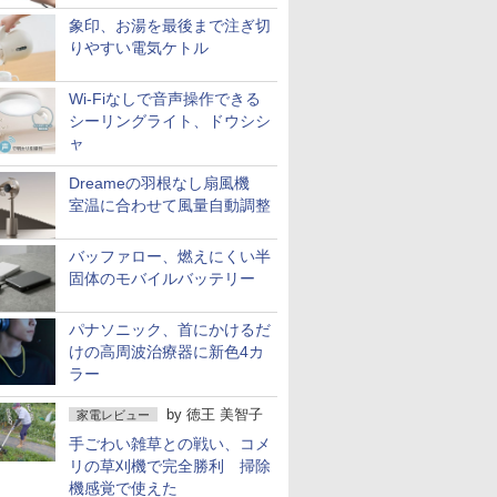
象印、お湯を最後まで注ぎ切
りやすい電気ケトル
Wi-Fiなしで音声操作できる
シーリングライト、ドウシシ
ャ
Dreameの羽根なし扇風機
室温に合わせて風量自動調整
バッファロー、燃えにくい半
固体のモバイルバッテリー
パナソニック、首にかけるだ
けの高周波治療器に新色4カ
ラー
by
徳王 美智子
家電レビュー
手ごわい雑草との戦い、コメ
リの草刈機で完全勝利 掃除
機感覚で使えた