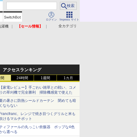
ログイン
Impress サイト
全カテゴリ
洗濯機
【セール情報】
照明器具
美容家電
アクセスランキング
時間
24時間
1週間
1カ月
【家電レビュー】手ごわい雑草との戦い、コメ
リの草刈機で完全勝利 掃除機感覚で使えた
夏の暑さに防熱シールドカーテン 閉めても暗
くならない
Francfranc、レンジで焼き目つくグリルと米も
炊けるマルチポット
ティファールの丸っこい炊飯器 ポップな4色
から選べる