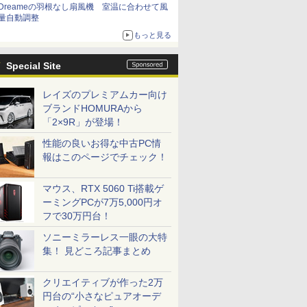
Dreameの羽根なし扇風機 室温に合わせて風
量自動調整
もっと見る
Special Site
レイズのプレミアムカー向け
ブランドHOMURAから
「2×9R」が登場！
性能の良いお得な中古PC情
報はこのページでチェック！
マウス、RTX 5060 Ti搭載ゲ
ーミングPCが7万5,000円オ
フで30万円台！
ソニーミラーレス一眼の大特
集！ 見どころ記事まとめ
クリエイティブが作った2万
円台の“小さなピュアオーデ