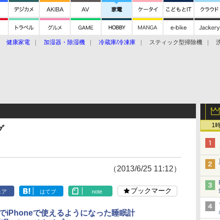
健康家電
加湿器・除湿機
冷蔵庫/冷凍庫
スティック型掃除機
扇風機
オーブン・電子レンジ
スマートハウス
掃除機
家事家電
ke大賞2019】
CES 2020
1
グ
（2013/6/25 11:12）
ブックマーク
ェア
はてブ
note
搭載でiPhoneで使えるようになった睡眠計