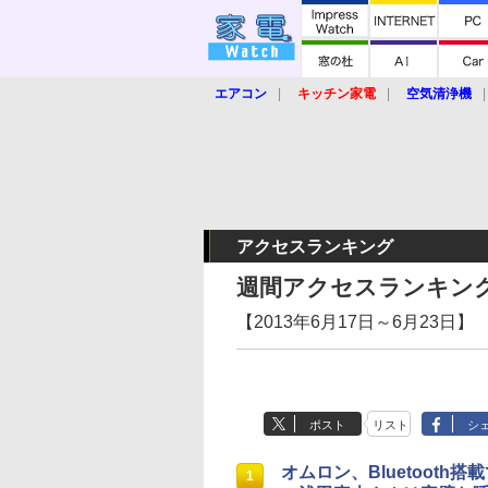
エアコン
キッチン家電
空気清浄機
炊飯器
ロボット掃除機
暖房器具
業界動向
【家電大賞2019】
【e-bi
アクセスランキング
週間アクセスランキン
【2013年6月17日～6月23日】
ポスト
リスト
シ
オムロン、Bluetooth
1