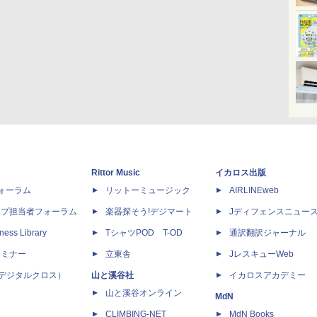
Rittor Music
イカロス出版
dフォーラム
リットーミュージック
AIRLINEweb
ップ担当者フォーラム
楽器探そう!デジマート
Jディフェンスニュー
ness Library
TシャツPOD T-OD
通訳翻訳ジャーナル
セミナー
立東舎
JレスキューWeb
 X（デジタルクロス）
山と溪谷社
イカロスアカデミー
山と溪谷オンライン
MdN
CLIMBING-NET
MdN Books