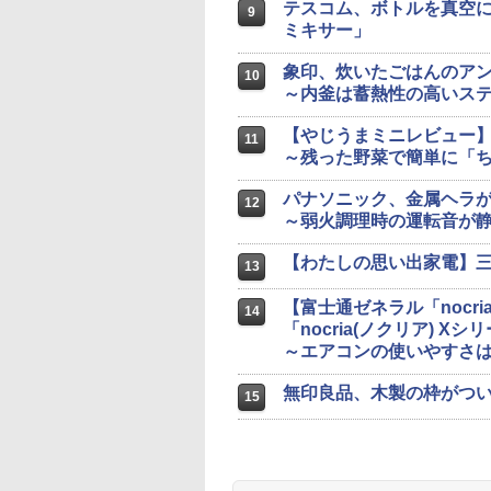
テスコム、ボトルを真空
9
ミキサー」
象印、炊いたごはんのア
10
～内釜は蓄熱性の高いステ
【やじうまミニレビュー
11
～残った野菜で簡単に「
パナソニック、金属ヘラが
12
～弱火調理時の運転音が
【わたしの思い出家電】三洋
13
【富士通ゼネラル「nocr
14
「nocria(ノクリア) Xシ
～エアコンの使いやすさは
無印良品、木製の枠がつ
15