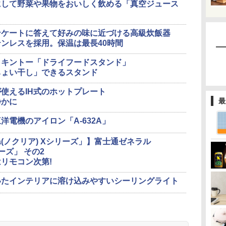
にして野菜や果物をおいしく飲める「真空ジュース
ンケートに答えて好みの味に近づける高級炊飯器
ンレスを採用。保温は最長40時間
】キントー「ドライフードスタンド」
ちょい干し」できるスタンド
使えるIH式のホットプレート
最
静かに
電機のアイロン「A-632A」
ia(ノクリア) Xシリーズ」】富士通ゼネラル
リーズ」 その2
リモコン次第!
いたインテリアに溶け込みやすいシーリングライト