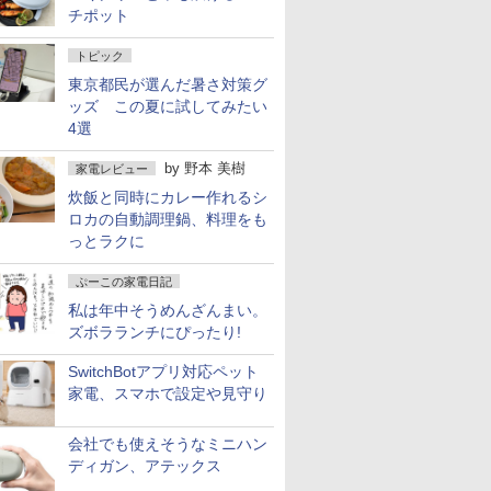
チポット
トピック
東京都民が選んだ暑さ対策グ
ッズ この夏に試してみたい
4選
by
野本 美樹
家電レビュー
炊飯と同時にカレー作れるシ
ロカの自動調理鍋、料理をも
っとラクに
ぷーこの家電日記
私は年中そうめんざんまい。
ズボラランチにぴったり!
SwitchBotアプリ対応ペット
家電、スマホで設定や見守り
会社でも使えそうなミニハン
ディガン、アテックス