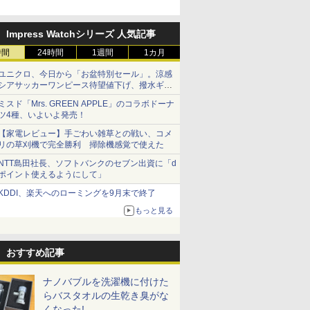
Impress Watchシリーズ 人気記事
時間
24時間
1週間
1カ月
ユニクロ、今日から「お盆特別セール」。涼感
シアサッカーワンピース待望値下げ、撥水ギア
ショーツは1990円に
ミスド「Mrs. GREEN APPLE」のコラボドーナ
ツ4種、いよいよ発売！
【家電レビュー】手ごわい雑草との戦い、コメ
リの草刈機で完全勝利 掃除機感覚で使えた
NTT島田社長、ソフトバンクのセブン出資に「d
ポイント使えるようにして」
KDDI、楽天へのローミングを9月末で終了
もっと見る
おすすめ記事
ナノバブルを洗濯機に付けた
らバスタオルの生乾き臭がな
くなった!