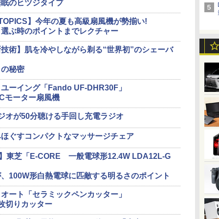
睡眠のヒツジタイプ
 TOPICS】今年の夏も高級扇風機が勢揃い!
、選ぶ時のポイントまでレクチャー
技術】肌を冷やしながら剃る“世界初”のシェーバ
」の秘密
イング「Fando UF-DHR30F」
Cモーター扇風機
ジオが50分聴ける手回し充電ラジオ
みほぐすコンパクトなマッサージチェア
芝「E-CORE 一般電球形12.4W LDA12L-G
、100W形白熱電球に匹敵する明るさのポイント
】オート「セラミックペンカッター」
枚切りカッター