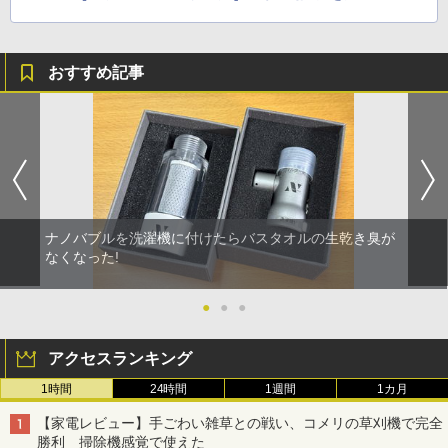
おすすめ記事
ナノバブルを洗濯機に付けたらバスタオルの生乾き臭が
なくなった!
●
●
●
アクセスランキング
1時間
24時間
1週間
1カ月
【家電レビュー】手ごわい雑草との戦い、コメリの草刈機で完全
勝利 掃除機感覚で使えた