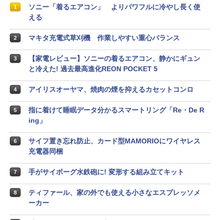
ソニー「着るエアコン」 よりパワフルに冷やし長く使
1
える
マキタ充電式草刈機 作業しやすい重心バランス
2
【家電レビュー】ソニーの着るエアコン、静かにギュン
3
と冷えた! 過去最高進化REON POCKET 5
アイリスオーヤマ、焼肉の煙を抑えるカセットコンロ
4
指に着けて睡眠データ分かるスマートリング「Re・De R
5
ing」
サイフ置き忘れ防止、カード型MAMORIOにワイヤレス
6
充電器同梱
手がサイボーグ水鉄砲に! 変形する組み立てキット
7
ティファール、家の外でも使える小さなエスプレッソメ
8
ーカー