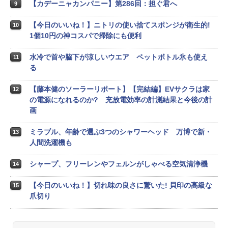
【カデーニャカンパニー】第286回：担ぐ君へ
9
【今日のいいね！】ニトリの使い捨てスポンジが衛生的!
10
1個10円の神コスパで掃除にも便利
水冷で首や脇下が涼しいウエア ペットボトル氷も使え
11
る
【藤本健のソーラーリポート】【完結編】EVサクラは家
12
の電源になれるのか? 充放電効率の計測結果と今後の計
画
ミラブル、年齢で選ぶ3つのシャワーヘッド 万博で新・
13
人間洗濯機も
シャープ、フリーレンやフェルンがしゃべる空気清浄機
14
【今日のいいね！】切れ味の良さに驚いた! 貝印の高級な
15
爪切り