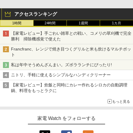
アクセスランキング
1時間
24時間
1週間
1カ月
【家電レビュー】手ごわい雑草との戦い、コメリの草刈機で完全
勝利 掃除機感覚で使えた
Francfranc、レンジで焼き目つくグリルと米も炊けるマルチポッ
ト
私は年中そうめんざんまい。ズボラランチにぴったり!
ニトリ、手軽に使えるシンプルなハンディクリーナー
【家電レビュー】炊飯と同時にカレー作れるシロカの自動調理
鍋、料理をもっとラクに
もっと見る
家電 Watch をフォローする