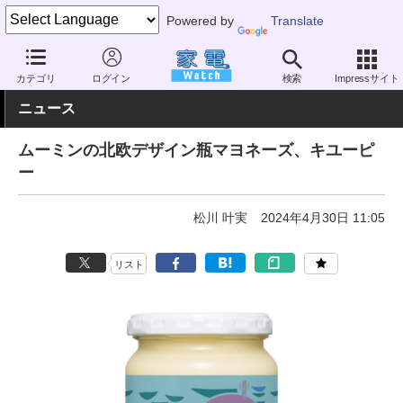
Powered by
Translate
家電 Watch
暮らし
メニュー・食材
調味料
カテゴリ
ログイン
検索
Impressサイト
ニュース
ムーミンの北欧デザイン瓶マヨネーズ、キユーピ
ー
松川 叶実
2024年4月30日 11:05
リスト