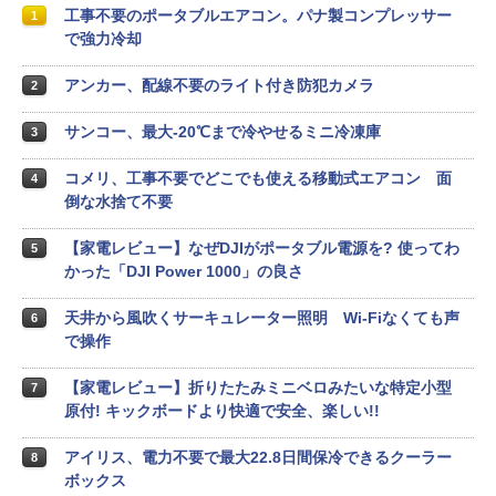
工事不要のポータブルエアコン。パナ製コンプレッサー
1
で強力冷却
アンカー、配線不要のライト付き防犯カメラ
2
サンコー、最大-20℃まで冷やせるミニ冷凍庫
3
コメリ、工事不要でどこでも使える移動式エアコン 面
4
倒な水捨て不要
【家電レビュー】なぜDJIがポータブル電源を? 使ってわ
5
かった「DJI Power 1000」の良さ
天井から風吹くサーキュレーター照明 Wi-Fiなくても声
6
で操作
【家電レビュー】折りたたみミニベロみたいな特定小型
7
原付! キックボードより快適で安全、楽しい!!
アイリス、電力不要で最大22.8日間保冷できるクーラー
8
ボックス