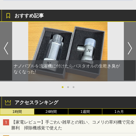
おすすめ記事
ナノバブルを洗濯機に付けたらバスタオルの生乾き臭が
なくなった!
●
●
●
アクセスランキング
1時間
24時間
1週間
1カ月
【家電レビュー】手ごわい雑草との戦い、コメリの草刈機で完全
勝利 掃除機感覚で使えた