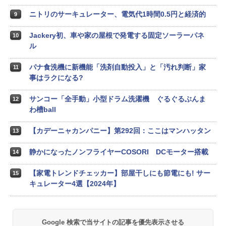
ニトリのサーキュレーター、電気代1時間0.5円と経済的
9
Jackery初、車や家の屋根で発電する固定ソーラーパネ
10
ル
パナ食洗機に新機能「洗剤自動投入」と「汚れ判断」家
11
事はラクになる?
サンコー「全手動」小型ドラム洗濯機 ぐるぐるぶんま
12
わ槽ball
【カデーニャカンパニー】第292回：ここはマンハッタン
13
静かになったノンフライヤーCOSORI DCモーター搭載
14
【家電トレンドチェッカー】部屋干しにも節電にも! サー
15
キュレーター4選【2024年】
Google 検索で当サイトの記事を優先表示させる