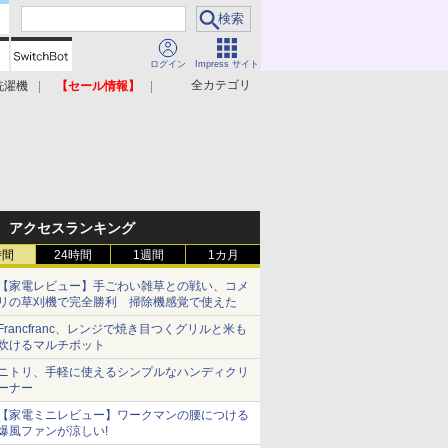
ログイン
Impress サイト
全カテゴリ
洗濯機
【セール情報】
照明器具
美容家電
アクセスランキング
時間
24時間
1週間
1カ月
【家電レビュー】手ごわい雑草との戦い、コメ
リの草刈機で完全勝利 掃除機感覚で使えた
Francfranc、レンジで焼き目つくグリルと米も
炊けるマルチポット
ニトリ、手軽に使えるシンプルなハンディクリ
ーナー
【家電ミニレビュー】ワークマンの腰につける
爆風ファンが涼しい!