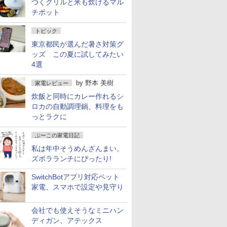
つくグリルと米も炊けるマル
チポット
トピック
東京都民が選んだ暑さ対策グ
ッズ この夏に試してみたい
4選
by
野本 美樹
家電レビュー
炊飯と同時にカレー作れるシ
ロカの自動調理鍋、料理をも
っとラクに
ぷーこの家電日記
私は年中そうめんざんまい。
ズボラランチにぴったり!
SwitchBotアプリ対応ペット
家電、スマホで設定や見守り
会社でも使えそうなミニハン
ディガン、アテックス