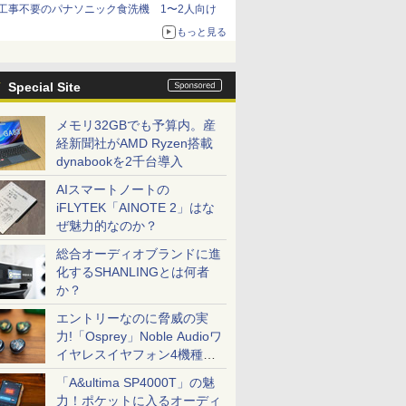
工事不要のパナソニック食洗機 1〜2人向け
もっと見る
Special Site
メモリ32GBでも予算内。産
経新聞社がAMD Ryzen搭載
dynabookを2千台導入
AIスマートノートの
iFLYTEK「AINOTE 2」はな
ぜ魅力的なのか？
総合オーディオブランドに進
化するSHANLINGとは何者
か？
エントリーなのに脅威の実
力!「Osprey」Noble Audioワ
イヤレスイヤフォン4機種を
一気に聴く
「A&ultima SP4000T」の魅
力！ポケットに入るオーディ