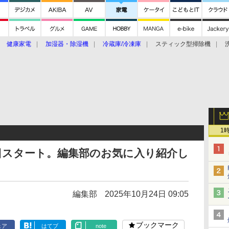
健康家電
加湿器・除湿機
冷蔵庫/冷凍庫
スティック型掃除機
扇風機
オーブン・電子レンジ
スマートハウス
掃除機
家事家電
ke大賞2019】
CES 2020
1
日スタート。編集部のお気に入り紹介し
編集部
2025年10月24日 09:05
ブックマーク
ェア
はてブ
note