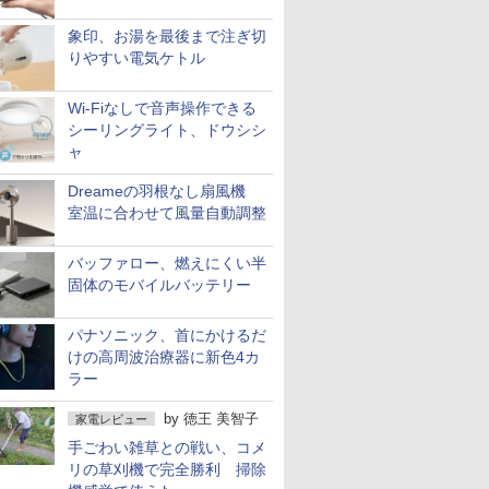
象印、お湯を最後まで注ぎ切
りやすい電気ケトル
Wi-Fiなしで音声操作できる
シーリングライト、ドウシシ
ャ
Dreameの羽根なし扇風機
室温に合わせて風量自動調整
バッファロー、燃えにくい半
固体のモバイルバッテリー
パナソニック、首にかけるだ
けの高周波治療器に新色4カ
ラー
by
徳王 美智子
家電レビュー
手ごわい雑草との戦い、コメ
リの草刈機で完全勝利 掃除