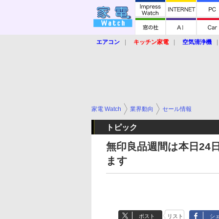
エアコン
キッチン家電
空気清浄機
炊飯器
ロボット掃除機
暖房器具
業界動向
【家電大賞2019】
【e-bi
家電 Watch
業界動向
セール情報
トピック
無印良品週間は本日24
ます
ポスト
リスト
シ