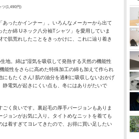
(1,490円)
「あったかインナー」。いろんなメーカーから出て
ったか綿 Uネック八分袖Tシャツ」を愛用していま
材で肌荒れしたことをきっかけに、これに辿り着き
の生地。綿は“湿気を吸収して発熱する天然の機能性
の機能性をさらに高めた特殊加工の綿も加えて作られ
にもたくさん! 肌の油分を過剰に吸収しないおかげ
、静電気が起きにくい点も、冬にはありがたいで
すごく良いです。裏起毛の厚手バージョンもありま
ージョンがお気に入り。タイトめなニットを着ても
のは着すぎてヨレてきたので、お得に買い足したい