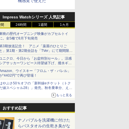
機感覚で使えた
Impress Watchシリーズ 人気記事
時間
24時間
1週間
1カ月
東映の歴代オープニング映像がカプセルトイ
に。全5種で8月下旬発売
第3期放送記念！ アニメ「薬屋のひとりご
と」第1期・第2期全話を「TVer」にて期間限定
で順次無料配信開始
ユニクロ、今日から「お盆特別セール」。涼感
シアサッカーワンピース待望値下げ、撥水ギア
ショーツは1990円に
Amazon、ウイスキー「フロム・ザ・バレル」
が“4402円”で再び登場！
はやぶさ50％オフの「新幹線eチケット（トク
だ値スペシャル28）」発売。秋冬乗車分、えき
ねっと限定
もっと見る
おすすめ記事
ナノバブルを洗濯機に付けた
らバスタオルの生乾き臭がな