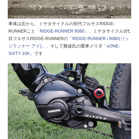
車体は左から、ミヤタサイクルの初代フルサスRIDGE-
RUNNERこと
「RIDGE-RUNNER 8080」
、ミヤタサイクル2代
目フルサスRIDGE-RUNNERの
「RIDGE-RUNNER i 8080(リッ
ジランナー アイ)」
、そして難波氏の愛車メリダ
「eONE-
SIXTY 10K」
です