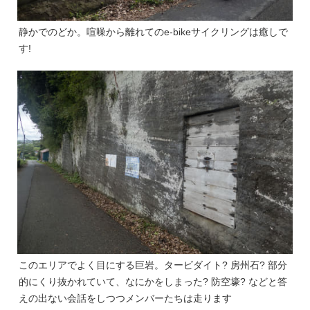
静かでのどか。喧噪から離れてのe-bikeサイクリングは癒しで
す!
このエリアでよく目にする巨岩。タービダイト? 房州石? 部分
的にくり抜かれていて、なにかをしまった? 防空壕? などと答
えの出ない会話をしつつメンバーたちは走ります