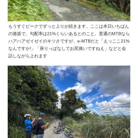
もうすぐピークでずっと上りが続きます。ここは本日いちばん
の激坂で、勾配率は21%くらいあるとのこと。普通のMTBなら
ハアハアゼイゼイのキツさですが、e-MTBだと「えっここ21%
なんですか!」「座りっぱなしでお尻痛いですねえ」などと会
話しながら上れます