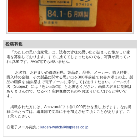
投稿募集
「わたしの思い出家電」は、読者の皆様の思い出が詰まった懐かしい家
電を募集しております。すでに捨ててしまったものでも、写真が残ってい
ればOKです。AV家電でも構いません。
お名前、お住まいの都道府県、製品名、品番、メーカー、購入時期、
購入時の金額、その製品に関する思い出を300字前後でお書き添えの上、製
品の画像を 編集部まで電子メールに添付してお送りください。メールの件
名（Subject）には「思い出家電」とお書きください。画像の容量に制限は
ありませんので、なるべく高解像度のものをお送りいただけると幸いで
す。
掲載された方には、Amazonギフト券1,000円分を差し上げます。なお掲
載に当たっては、編集部で文章に手を加えさせて頂くことがあります。ご
了承ください。
◎電子メール宛先：
kaden-watch@impress.co.jp