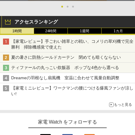
●
●
●
アクセスランキング
1時間
24時間
1週間
1カ月
【家電レビュー】手ごわい雑草との戦い、コメリの草刈機で完全
勝利 掃除機感覚で使えた
夏の暑さに防熱シールドカーテン 閉めても暗くならない
ティファールの丸っこい炊飯器 ポップな4色から選べる
Dreameの羽根なし扇風機 室温に合わせて風量自動調整
【家電ミニレビュー】ワークマンの腰につける爆風ファンが涼し
い!
もっと見る
家電 Watch をフォローする