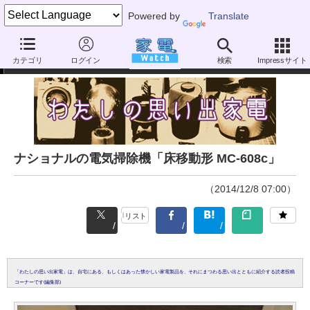
Powered by
Translate
読者投稿
カテゴリ
ログイン
検索
Impressサイト
ナショナルの電気掃除機「床移動形 MC-608c」
（2014/12/8 07:00）
リスト
「わたしの思い出家電」は、自宅にある、もしくはあった懐かしい家電製品を、それにまつわる思い出とともに紹介する読者投稿
コーナーです(編集部)