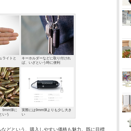
ュライトと
キーホルダーなどに取り付けれ
ば、いざという時に便利
、9mm弾に
実際には9mm弾よりも少し大き
という
い
ドルなどという、購入しやすい価格も魅力。既に目標