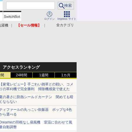
ログイン
Impress サイト
全カテゴリ
洗濯機
【セール情報】
照明器具
美容家電
アクセスランキング
時間
24時間
1週間
1カ月
【家電レビュー】手ごわい雑草との戦い、コメ
リの草刈機で完全勝利 掃除機感覚で使えた
夏の暑さに防熱シールドカーテン 閉めても暗
くならない
ティファールの丸っこい炊飯器 ポップな4色
から選べる
Dreameの羽根なし扇風機 室温に合わせて風
量自動調整