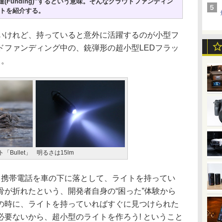
調達(Funding)”するという意味。そんなクラウドファンディン
トを紹介する。
けれど、持っていると意外に活躍するのが小型フ
ドファンディング中の、銃弾形の超小型LEDフラッ
る。
Bullet」
明るさは15lm
から携帯電話を車の下に落として、ライトを持ってい
骨が折れたという、開発者自身の“困った”体験から
の時に、ライトを持っていればすぐに見つけられた
要ないから、超小型のライトを作ろう! ということ