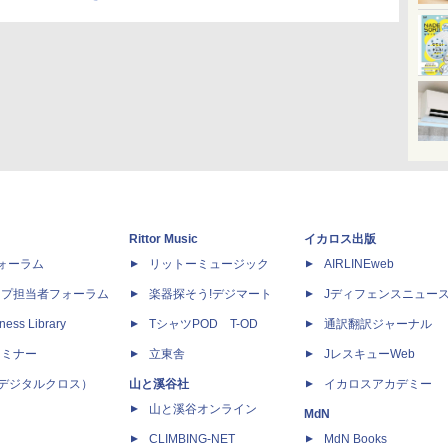
Rittor Music
イカロス出版
dフォーラム
リットーミュージック
AIRLINEweb
ップ担当者フォーラム
楽器探そう!デジマート
Jディフェンスニュー
ness Library
TシャツPOD T-OD
通訳翻訳ジャーナル
セミナー
立東舎
JレスキューWeb
 X（デジタルクロス）
山と溪谷社
イカロスアカデミー
山と溪谷オンライン
MdN
CLIMBING-NET
MdN Books