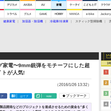
健康家電
加湿器・除湿機
冷蔵庫/冷凍庫
スティック型掃除機
扇風機
オーブン・電子レンジ
スマートハウス
掃除機
家事家電
ke大賞2019】
CES 2020
1
グ家電〜9mm銃弾をモチーフにした超
イトが人気!
（2016/1/26 13:32）
ブックマーク
ェア
はてブ
note
製品開発などのプロジェクトを達成させるための資金を“多く