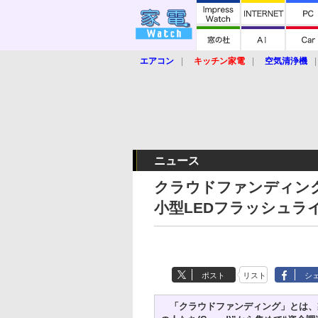
エアコン
キッチン家電
空気清浄機
炊飯器
ロボット掃除機
暖房器具
業界動向
【家電大賞2019】
【e-bi
ニュース
クラウドファンディン
小型LEDフラッシュラ
ポスト
リスト
シ
「クラウドファンディング」とは、