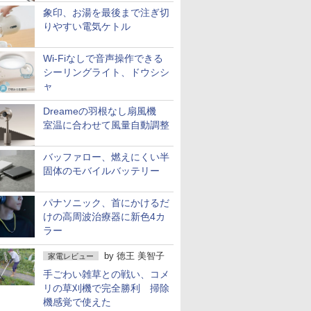
象印、お湯を最後まで注ぎ切
りやすい電気ケトル
Wi-Fiなしで音声操作できる
シーリングライト、ドウシシ
ャ
Dreameの羽根なし扇風機
室温に合わせて風量自動調整
バッファロー、燃えにくい半
固体のモバイルバッテリー
パナソニック、首にかけるだ
けの高周波治療器に新色4カ
ラー
by
徳王 美智子
家電レビュー
手ごわい雑草との戦い、コメ
リの草刈機で完全勝利 掃除
機感覚で使えた