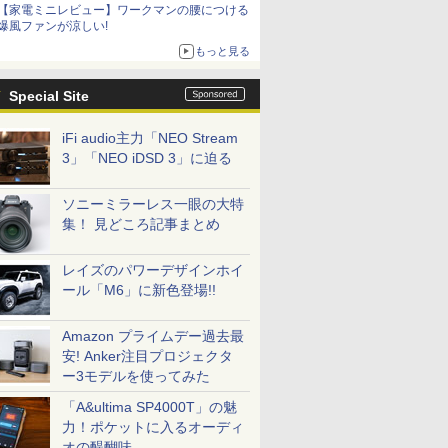
【家電ミニレビュー】ワークマンの腰につける
爆風ファンが涼しい!
もっと見る
Special Site
iFi audio主力「NEO Stream
3」「NEO iDSD 3」に迫る
ソニーミラーレス一眼の大特
集！ 見どころ記事まとめ
レイズのパワーデザインホイ
ール「M6」に新色登場!!
Amazon プライムデー過去最
安! Anker注目プロジェクタ
ー3モデルを使ってみた
「A&ultima SP4000T」の魅
力！ポケットに入るオーディ
オの醍醐味