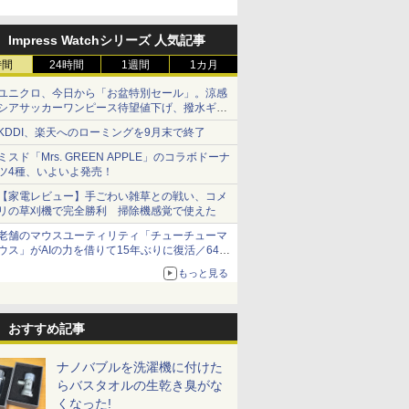
Impress Watchシリーズ 人気記事
時間
24時間
1週間
1カ月
ユニクロ、今日から「お盆特別セール」。涼感
シアサッカーワンピース待望値下げ、撥水ギア
ショーツは1990円に
KDDI、楽天へのローミングを9月末で終了
ミスド「Mrs. GREEN APPLE」のコラボドーナ
ツ4種、いよいよ発売！
【家電レビュー】手ごわい雑草との戦い、コメ
リの草刈機で完全勝利 掃除機感覚で使えた
老舗のマウスユーティリティ「チューチューマ
ウス」がAIの力を借りて15年ぶりに復活／64bit
化、Windows 10/11、「Chrome」も走り回
もっと見る
る。復活記念で2026年末まで500円
おすすめ記事
ナノバブルを洗濯機に付けた
らバスタオルの生乾き臭がな
くなった!