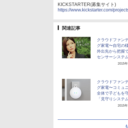
KICKSTARTER(募集サイト)
https://www.kickstarter.com/projects
関連記事
クラウドファン
グ家電〜自宅の
外出先から把握
センサーシステ
2015
クラウドファン
グ家電〜コミュ
全体で子どもを
「見守りシステ
2015