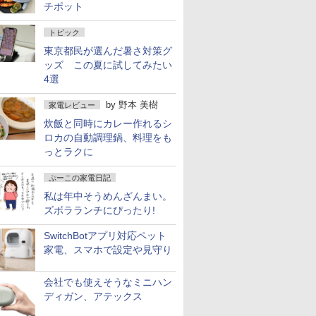
チポット
トピック
東京都民が選んだ暑さ対策グ
ッズ この夏に試してみたい
4選
by
野本 美樹
家電レビュー
炊飯と同時にカレー作れるシ
ロカの自動調理鍋、料理をも
っとラクに
ぷーこの家電日記
私は年中そうめんざんまい。
ズボラランチにぴったり!
SwitchBotアプリ対応ペット
家電、スマホで設定や見守り
会社でも使えそうなミニハン
ディガン、アテックス