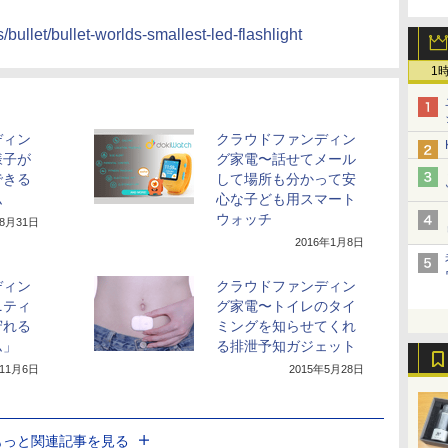
/bullet/bullet-worlds-smallest-led-flashlight
1
ディン
クラウドファンディン
様子が
グ家電〜話せてメール
できる
して場所も分かって安
ム
心な子ども用スマート
ウォッチ
年8月31日
2016年1月8日
ディン
クラウドファンディン
ニティ
グ家電〜トイレのタイ
守れる
ミングを知らせてくれ
ム」
る排泄予知ガジェット
年11月6日
2015年5月28日
もっと関連記事を見る