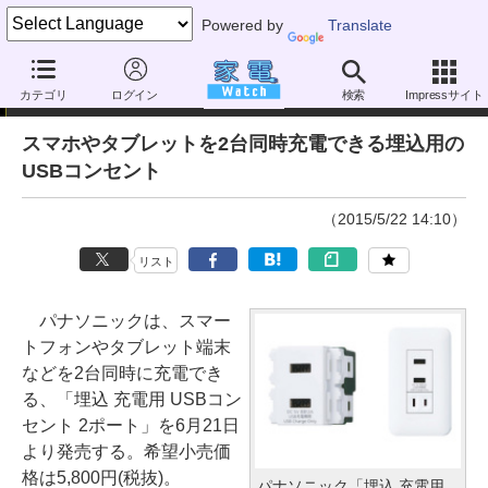
Powered by
Translate
ニュース
カテゴリ
ログイン
検索
Impressサイト
スマホやタブレットを2台同時充電できる埋込用の
USBコンセント
（2015/5/22 14:10）
リスト
パナソニックは、スマー
トフォンやタブレット端末
などを2台同時に充電でき
る、「埋込 充電用 USBコン
セント 2ポート」を6月21日
より発売する。希望小売価
格は5,800円(税抜)。
パナソニック「埋込 充電用