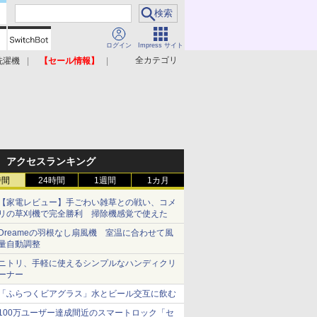
ログイン
Impress サイト
全カテゴリ
洗濯機
【セール情報】
照明器具
美容家電
アクセスランキング
時間
24時間
1週間
1カ月
【家電レビュー】手ごわい雑草との戦い、コメ
リの草刈機で完全勝利 掃除機感覚で使えた
Dreameの羽根なし扇風機 室温に合わせて風
量自動調整
ニトリ、手軽に使えるシンプルなハンディクリ
ーナー
「ふらつくビアグラス」水とビール交互に飲む
100万ユーザー達成間近のスマートロック「セ