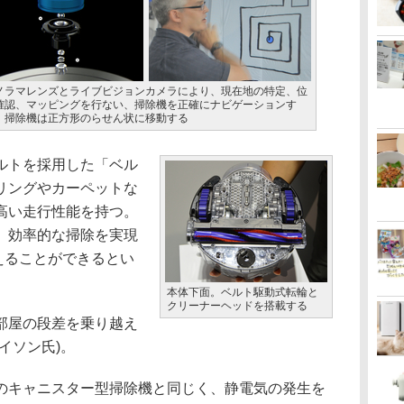
ノラマレンズとライブビジョンカメラにより、現在地の特定、位
確認、マッピングを行ない、掃除機を正確にナビゲーションす
。掃除機は正方形のらせん状に移動する
ルトを採用した「ベル
リングやカーペットな
高い走行性能を持つ。
、効率的な掃除を実現
えることができるとい
本体下面。ベルト駆動式転輪と
クリーナーヘッドを搭載する
部屋の段差を乗り越え
イソン氏)。
キャニスター型掃除機と同じく、静電気の発生を