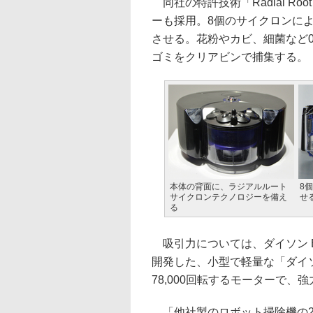
同社の特許技術「Radial Roo
ーも採用。8個のサイクロンによ
させる。花粉やカビ、細菌など0.
ゴミをクリアビンで捕集する。
本体の背面に、ラジアルルート
8
サイクロンテクノロジーを備え
せ
る
吸引力については、ダイソン E
開発した、小型で軽量な「ダイソ
78,000回転するモーターで、
「他社製のロボット掃除機の2