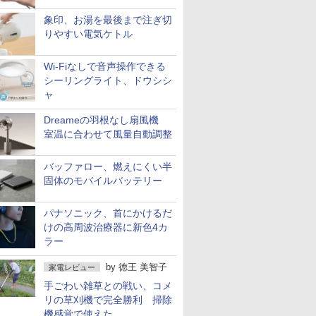
象印、お湯を最後まで注ぎ切
りやすい電気ケトル
Wi-Fiなしで音声操作できる
シーリングライト、ドウシシ
ャ
Dreameの羽根なし扇風機
室温に合わせて風量自動調整
バッファロー、燃えにくい半
固体のモバイルバッテリー
パナソニック、首にかけるだ
けの高周波治療器に新色4カ
ラー
by
徳王 美智子
家電レビュー
手ごわい雑草との戦い、コメ
リの草刈機で完全勝利 掃除
機感覚で使えた