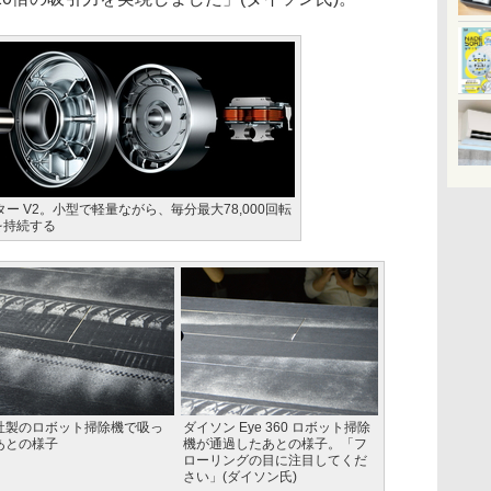
ー V2。小型で軽量ながら、毎分最大78,000回転
を持続する
社製のロボット掃除機で吸っ
ダイソン Eye 360 ロボット掃除
あとの様子
機が通過したあとの様子。「フ
ローリングの目に注目してくだ
さい」(ダイソン氏)