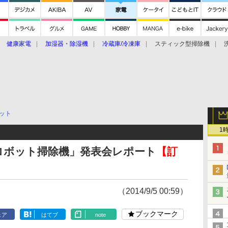
健康家電
加湿器・除湿機
冷蔵庫/冷凍庫
スティック型掃除機
扇風機
オーブン・電子レンジ
スマートハウス
掃除機
家事家電
ke大賞2019】
CES 2020
ット
1
e ロボット掃除機」発表会レポート
【訂
（2014/9/5 00:59）
ブックマーク
ェア
はてブ
note