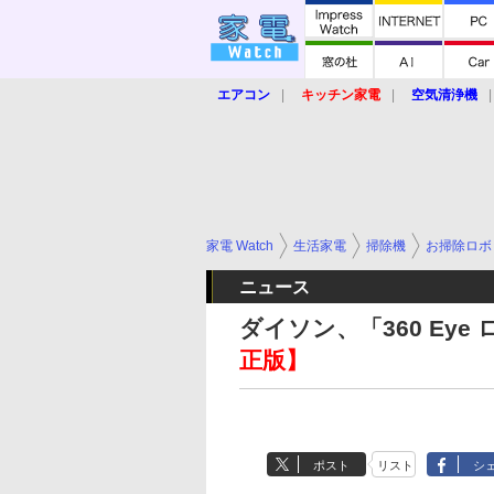
エアコン
キッチン家電
空気清浄機
炊飯器
ロボット掃除機
暖房器具
業界動向
【家電大賞2019】
【e-bi
家電 Watch
生活家電
掃除機
お掃除ロボ
ニュース
ダイソン、「360 Ey
正版】
ポスト
リスト
シ