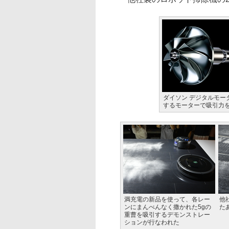
ダイソン デジタルモータ
するモーターで吸引力
満充電の新品を使って、各レー
他
ンにまんべんなく撒かれた5gの
た
重曹を吸引するデモンストレー
ションが行なわれた