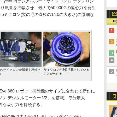
t Cyclone(ラジアルルートサイクロン)」テクノロジ
り風量を増幅させ、最大で50,000Gの遠心力を発生
5ミクロン(髪の毛の直径の1/10の大きさ)の微細な
1
個のサイクロンが風量を増幅さ
サイクロンが8個搭載されている
る
ことが分かる
ye 360 ロボット掃除機のサイズに合わせて新たに
ン デジタルモーター V2」を搭載。毎分最大
強力な吸引力を持続する。
0倍の吸引力を実現しました」(ダイソン氏)。