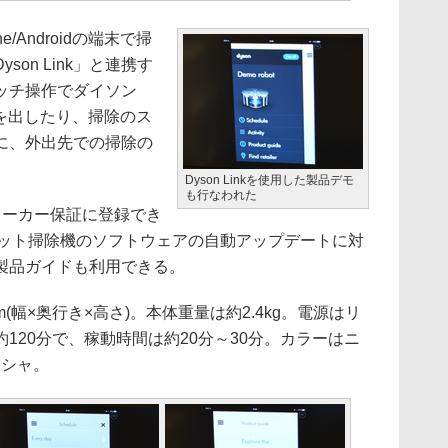
Androidの端末で掃
on Link」と連携す
ッチ操作でダイソン
指示を出したり、掃除のス
に、外出先での掃除の
Dyson Linkを使用した製品デモ
も行なわれた
のメーカー保証に登録でき
 ロボット掃除機のソフトウェアの自動アップデートに対
製品ガイドも利用できる。
mm(幅×奥行き×高さ)。本体重量は約2.4kg。電源はリ
120分で、稼動時間は約20分～30分。カラーはニ
ーシャ。