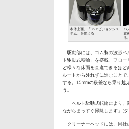
本体上面。「360°ビジョンシス
パ
テム」を備える
置
る
駆動部には、ゴム製の波形ベ
ト駆動式転輪」を搭載。フロー
ど様々な床面を直進できるほど
ルートから外れずに進むことで
する。15mmの段差なら乗り越
う。
「ベルト駆動式転輪により、
ながらまっすぐ掃除します」(ダ
クリーナーヘッドには、同社の