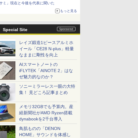
サミ」現在と今後を代表に聞いた
もっと見る
Special Site
レイズ鍛造1ピースアルミホ
イール「CE28 N-plus」軽量
なままに剛性を向上
AIスマートノートの
iFLYTEK「AINOTE 2」はな
ぜ魅力的なのか？
ソニーミラーレス一眼の大特
集！ 見どころ記事まとめ
メモリ32GBでも予算内。産
経新聞社がAMD Ryzen搭載
dynabookを2千台導入
鳥肌ものの「DENON
HOME」サウンドを体感し