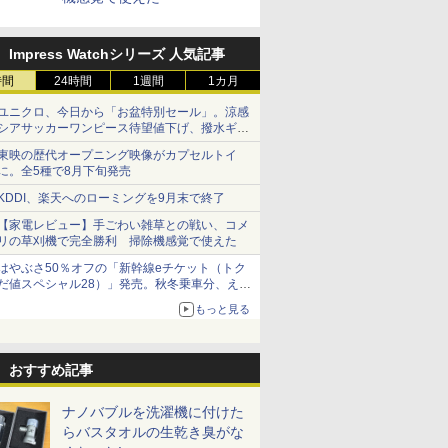
Impress Watchシリーズ 人気記事
時間
24時間
1週間
1カ月
ユニクロ、今日から「お盆特別セール」。涼感
シアサッカーワンピース待望値下げ、撥水ギア
ショーツは1990円に
東映の歴代オープニング映像がカプセルトイ
に。全5種で8月下旬発売
KDDI、楽天へのローミングを9月末で終了
【家電レビュー】手ごわい雑草との戦い、コメ
リの草刈機で完全勝利 掃除機感覚で使えた
はやぶさ50％オフの「新幹線eチケット（トク
だ値スペシャル28）」発売。秋冬乗車分、えき
ねっと限定
もっと見る
おすすめ記事
ナノバブルを洗濯機に付けた
らバスタオルの生乾き臭がな