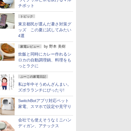
チポット
トピック
東京都民が選んだ暑さ対策グ
ッズ この夏に試してみたい
4選
by
野本 美樹
家電レビュー
炊飯と同時にカレー作れるシ
ロカの自動調理鍋、料理をも
っとラクに
ぷーこの家電日記
私は年中そうめんざんまい。
ズボラランチにぴったり!
SwitchBotアプリ対応ペット
家電、スマホで設定や見守り
会社でも使えそうなミニハン
ディガン、アテックス