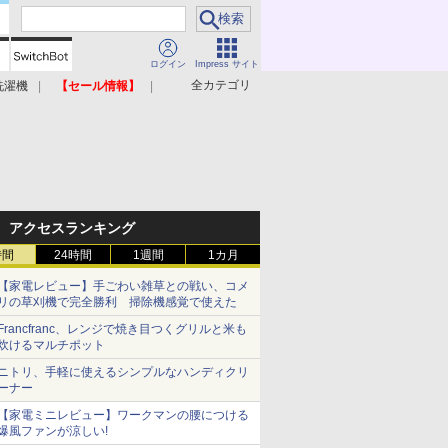
ログイン
Impress サイト
全カテゴリ
洗濯機
【セール情報】
照明器具
美容家電
アクセスランキング
時間
24時間
1週間
1カ月
【家電レビュー】手ごわい雑草との戦い、コメ
リの草刈機で完全勝利 掃除機感覚で使えた
Francfranc、レンジで焼き目つくグリルと米も
炊けるマルチポット
ニトリ、手軽に使えるシンプルなハンディクリ
ーナー
【家電ミニレビュー】ワークマンの腰につける
爆風ファンが涼しい!