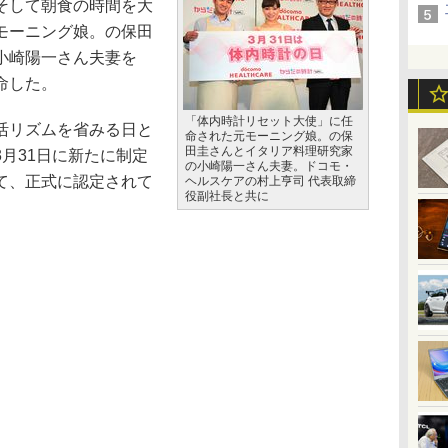
そして朝食の時間を大
モーニング娘。の保田
小崎陽一さん夫妻を
命した。
「体内時計リセット大使」に任
活リズムを省みる日と
命された元モーニング娘。の保
田圭さんとイタリア料理研究家
月31日に新たに制定
の小崎陽一さん夫妻。ドコモ・
て、正式に認定されて
ヘルスケアの村上亨司 代表取締
役副社長と共に