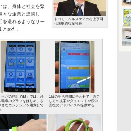
アは、身体と社会を繋
様々な企業と連携し
ドコモ・ヘルスケアの村上亨司
活を送れるようなサー
代表取締役副社長
まとめた。
からだの時計 WM」では、歩
1日の生活時間に合わせて、過ご
や睡眠のグラフをはじめ、さ
し方の提案やダイエットや疲労
ざまなコンテンツを用意して
回復のアドバイスを提供する
る