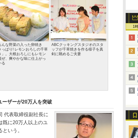
1
ろんな野菜の入った卵焼き
ABCクッキングスタジオのスタ
さっぱり! レモンおろしの千草
ッフが千草焼きを作る様子を真
き」。大根おろしにもレモン
剣に眺めるご夫妻
混ぜ、爽やかな味に仕上がっ
いる
ーザーが20万人を突破
 代表取締役副社長に
は既に20万人以上のユ
るという。