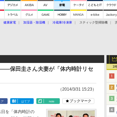
健康家電
加湿器・除湿機
冷蔵庫/冷凍庫
スティック型掃除機
扇風機
オーブン・電子レンジ
スマートハウス
掃除機
家事家電
ke大賞2019】
CES 2020
1
日――保田圭さん夫妻が「体内時計リセ
（2014/3/31 15:23）
ブックマーク
ェア
はてブ
note
1日を「体内時計の