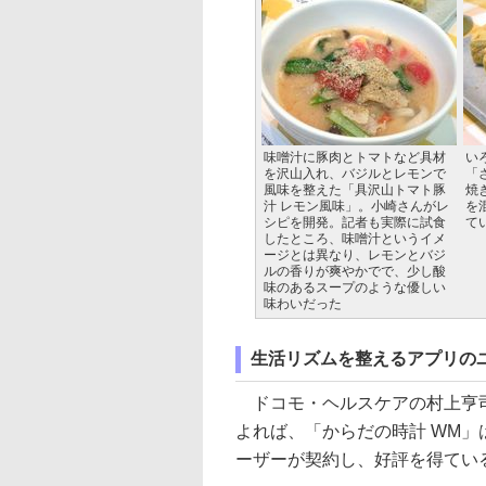
味噌汁に豚肉とトマトなど具材
い
を沢山入れ、バジルとレモンで
「
風味を整えた「具沢山トマト豚
焼
汁 レモン風味」。小崎さんがレ
を
シピを開発。記者も実際に試食
て
したところ、味噌汁というイメ
ージとは異なり、レモンとバジ
ルの香りが爽やかでで、少し酸
味のあるスープのような優しい
味わいだった
生活リズムを整えるアプリのユ
ドコモ・ヘルスケアの村上亨司
よれば、「からだの時計 WM」
ーザーが契約し、好評を得てい