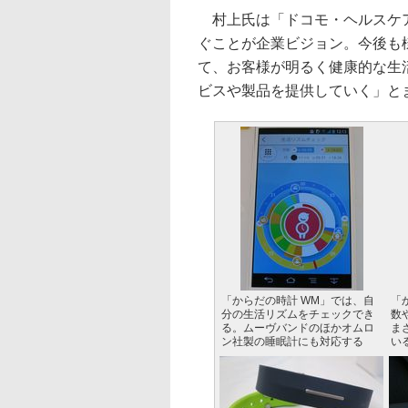
村上氏は「ドコモ・ヘルスケ
ぐことが企業ビジョン。今後も
て、お客様が明るく健康的な生
ビスや製品を提供していく」と
「からだの時計 WM」では、自
「
分の生活リズムをチェックでき
数
る。ムーヴバンドのほかオムロ
ま
ン社製の睡眠計にも対応する
い