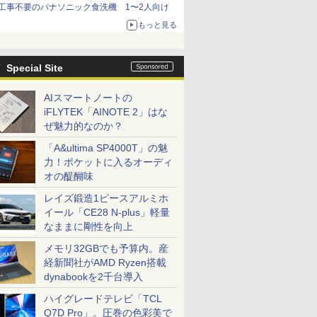
工事不要のパナソニック食洗機 1〜2人向け
もっと見る
Special Site
AIスマートノートの
iFLYTEK「AINOTE 2」はな
ぜ魅力的なのか？
「A&ultima SP4000T」の魅
力！ポケットに入るオーディ
オの醍醐味
レイズ鍛造1ピースアルミホ
イール「CE28 N-plus」軽量
なままに剛性を向上
メモリ32GBでも予算内。産
経新聞社がAMD Ryzen搭載
dynabookを2千台導入
ハイグレードテレビ「TCL
Q7D Pro」。圧巻の色彩美で