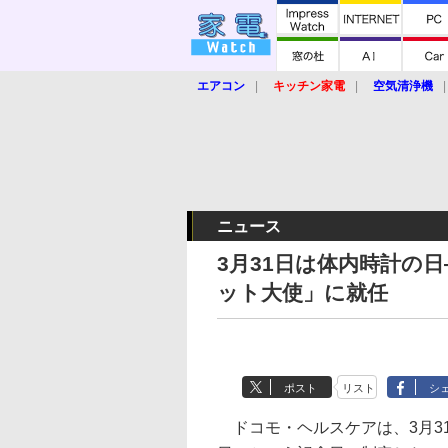
エアコン
キッチン家電
空気清浄機
炊飯器
ロボット掃除機
暖房器具
業界動向
【家電大賞2019】
【e-bi
ニュース
3月31日は体内時計の
ット大使」に就任
ポスト
リスト
シ
ドコモ・ヘルスケアは、3月3