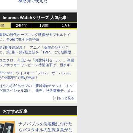
機感覚で使えた
Impress Watchシリーズ 人気記事
時間
24時間
1週間
1カ月
東映の歴代オープニング映像がカプセルトイ
に。全5種で8月下旬発売
第3期放送記念！ アニメ「薬屋のひとりご
と」第1期・第2期全話を「TVer」にて期間限定
で順次無料配信開始
ユニクロ、今日から「お盆特別セール」。涼感
シアサッカーワンピース待望値下げ、撥水ギア
ショーツは1990円に
Amazon、ウイスキー「フロム・ザ・バレル」
が“4402円”で再び登場！
はやぶさ50％オフの「新幹線eチケット（トク
だ値スペシャル28）」発売。秋冬乗車分、えき
ねっと限定
もっと見る
おすすめ記事
ナノバブルを洗濯機に付けた
らバスタオルの生乾き臭がな