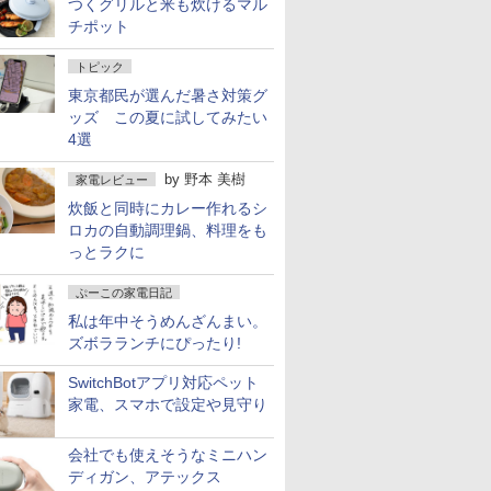
つくグリルと米も炊けるマル
チポット
トピック
東京都民が選んだ暑さ対策グ
ッズ この夏に試してみたい
4選
by
野本 美樹
家電レビュー
炊飯と同時にカレー作れるシ
ロカの自動調理鍋、料理をも
っとラクに
ぷーこの家電日記
私は年中そうめんざんまい。
ズボラランチにぴったり!
SwitchBotアプリ対応ペット
家電、スマホで設定や見守り
会社でも使えそうなミニハン
ディガン、アテックス