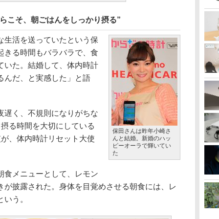
らこそ、朝ごはんをしっかり摂る”
な生活を送っていたという保
起きる時間もバラバラで、食
ていた。結婚して、体内時計
るんだ、と実感した」と語
夜遅く、不規則になりがちな
と摂る時間を大切にしている
保田さんは昨年小崎さ
慣が、体内時計リセット大使
んと結婚。新婚のハッ
ピーオーラで輝いてい
た
朝食メニューとして、レモン
きが披露された。身体を目覚めさせる朝食には、レ
という。