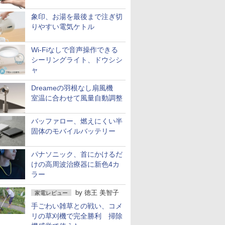
象印、お湯を最後まで注ぎ切
りやすい電気ケトル
Wi-Fiなしで音声操作できる
シーリングライト、ドウシシ
ャ
Dreameの羽根なし扇風機
室温に合わせて風量自動調整
バッファロー、燃えにくい半
固体のモバイルバッテリー
パナソニック、首にかけるだ
けの高周波治療器に新色4カ
ラー
by
徳王 美智子
家電レビュー
手ごわい雑草との戦い、コメ
リの草刈機で完全勝利 掃除