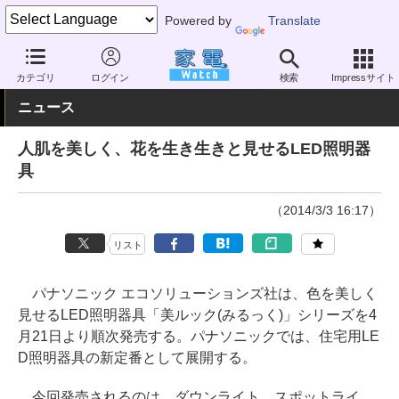
Powered by
Translate
家電 Watch
生活家電
照明器具
LED
カテゴリ
ログイン
検索
Impressサイト
ニュース
人肌を美しく、花を生き生きと見せるLED照明器
具
（2014/3/3 16:17）
リスト
パナソニック エコソリューションズ社は、色を美しく
見せるLED照明器具「美ルック(みるっく)」シリーズを4
月21日より順次発売する。パナソニックでは、住宅用LE
D照明器具の新定番として展開する。
今回発売されるのは、ダウンライト、スポットライ