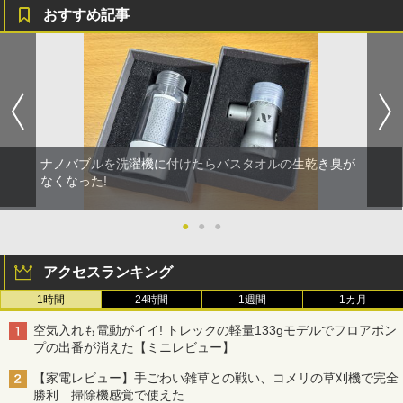
おすすめ記事
ナノバブルを洗濯機に付けたらバスタオルの生乾き臭が
なくなった!
●
●
●
アクセスランキング
1時間
24時間
1週間
1カ月
空気入れも電動がイイ! トレックの軽量133gモデルでフロアポン
プの出番が消えた【ミニレビュー】
【家電レビュー】手ごわい雑草との戦い、コメリの草刈機で完全
勝利 掃除機感覚で使えた