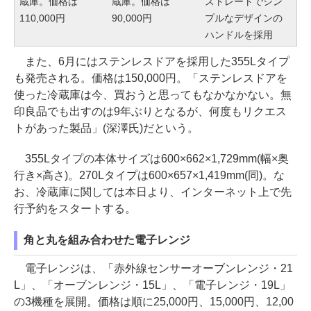
蔵庫。価格は
蔵庫。価格は
ストレートでシン
110,000円
90,000円
プルなデザインの
ハンドルを採用
また、6月にはステンレスドアを採用した355Lタイプ
も発売される。価格は150,000円。「ステンレスドアを
使った冷蔵庫は今、買おうと思ってもなかなかない。無
印良品でも出すのは9年ぶりとなるが、何度もリクエス
トがあった製品」(深澤氏)だという。
355Lタイプの本体サイズは600×662×1,729mm(幅×奥
行き×高さ)。270Lタイプは600×657×1,419mm(同)。な
お、冷蔵庫に関しては本日より、インターネット上で先
行予約をスタートする。
角と丸を組み合わせた電子レンジ
電子レンジは、「赤外線センサーオーブンレンジ・21
L」、「オーブンレンジ・15L」、「電子レンジ・19L」
の3機種を展開。価格は順に25,000円、15,000円、12,00