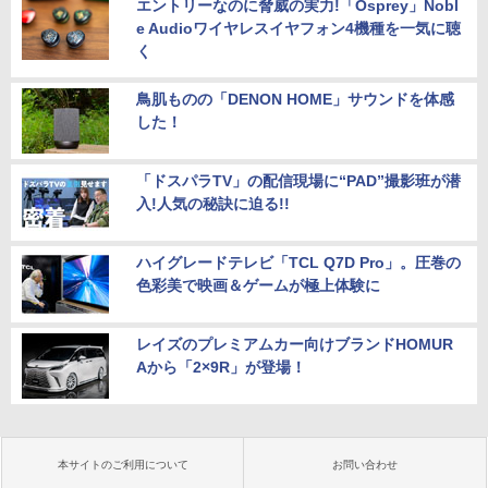
エントリーなのに脅威の実力!「Osprey」Nobl
e Audioワイヤレスイヤフォン4機種を一気に聴
く
鳥肌ものの「DENON HOME」サウンドを体感
した！
「ドスパラTV」の配信現場に“PAD”撮影班が潜
入!人気の秘訣に迫る!!
ハイグレードテレビ「TCL Q7D Pro」。圧巻の
色彩美で映画＆ゲームが極上体験に
レイズのプレミアムカー向けブランドHOMUR
Aから「2×9R」が登場！
本サイトのご利用について
お問い合わせ