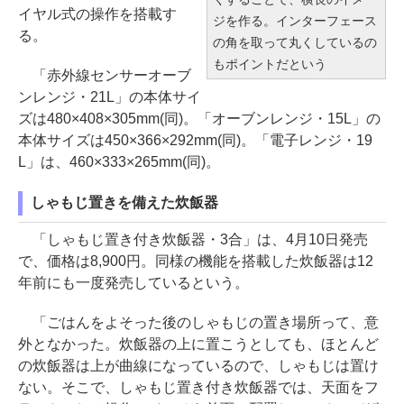
イヤル式の操作を搭載す
ジを作る。インターフェース
る。
の角を取って丸くしているの
もポイントだという
「赤外線センサーオーブ
ンレンジ・21L」の本体サイ
ズは480×408×305mm(同)。「オーブンレンジ・15L」の
本体サイズは450×366×292mm(同)。「電子レンジ・19
L」は、460×333×265mm(同)。
しゃもじ置きを備えた炊飯器
「しゃもじ置き付き炊飯器・3合」は、4月10日発売
で、価格は8,900円。同様の機能を搭載した炊飯器は12
年前にも一度発売しているという。
「ごはんをよそった後のしゃもじの置き場所って、意
外となかった。炊飯器の上に置こうとしても、ほとんど
の炊飯器は上が曲線になっているので、しゃもじは置け
ない。そこで、しゃもじ置き付き炊飯器では、天面をフ