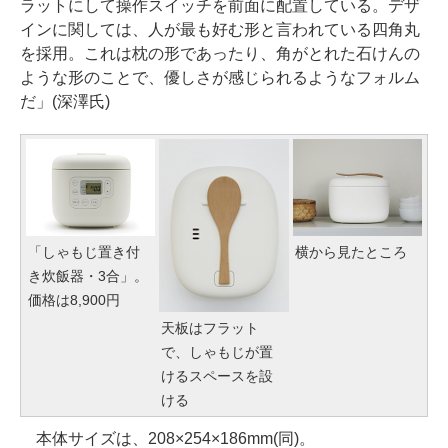
ラットにして操作スイッチを前面に配置している。デザ
インに関しては、人が最も好む形と言われている四角丸
を採用。これは枕の形であったり、角がとれた石けんの
ような形のことで、優しさが感じられるようなフォルム
だ」(深澤氏)
「しゃもじ置き付
横から見たところ
き炊飯器・3合」。
価格は8,900円
天板はフラット
で、しゃもじが置
けるスペースを設
ける
本体サイズは、208×254×186mm(同)。