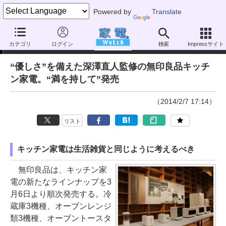
Powered by
Translate
ニュース
カテゴリ
ログイン
検索
Impressサイト
“優しさ”を備えた深澤直人監修の無印良品キッチ
ン家電。“満を持して”発売
（2014/2/7 17:14）
リスト
キッチン家電は生活雑貨と同じように考えるべき
無印良品は、キッチン家
電の新たなラインナップを3
月6日より順次発売する。冷
蔵庫3機種、オーブンレンジ
類3機種、オーブントースタ