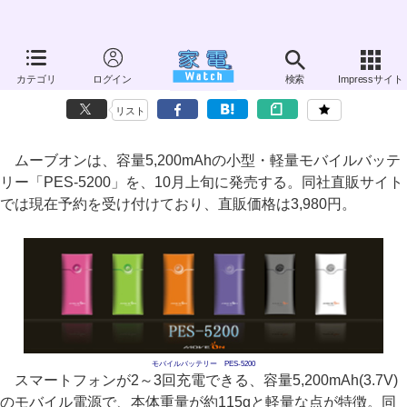
ムーブオン、容量5,200mAhの軽量モバイルバッテリー
カテゴリ
ログイン
検索
Impressサイト
～8,800mAhタイプの廉価版、持ち運べるソーラーチャージャーも
リスト
ムーブオンは、容量5,200mAhの小型・軽量モバイルバッテ
リー「PES-5200」を、10月上旬に発売する。同社直販サイト
では現在予約を受け付けており、直販価格は3,980円。
モバイルバッテリー PES-5200
スマートフォンが2～3回充電できる、容量5,200mAh(3.7V)
のモバイル電源で、本体重量が約115gと軽量な点が特徴。同