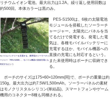
リチウムイオン電池。最大出力は1.2A。繰り返し使用回数は
約500回。本体カラーは黒のみ。
PES-S1500は、6枚の太陽電池
モジュールを搭載したソーラーチ
ャージャー。太陽光にパネルを当
てるだけで発電する。発電した電
気は、各種モバイルバッテリーに
充電するほか、モバイル機器への
直接の充電にも対応するという。
モバイルバッテリーを充電する、携帯型のソーラーチャ
また未使用時はポーチに収納でき
ージャー「PES-S1500」。モバイル機器の直接充電にも
対応するという
る。
ポーチのサイズは175×60×120mm(同)で、ポーチの重量は約
150g。最大出力は約7.5W/1,500mAh。ソーラーパネルの素材
はモノクリスタルシリコン(単結晶)。スマートフォンやゲーム
機用のコネクター8種も同梱される。