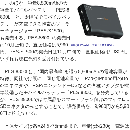
このほか、容量8,800mAhの大
容量モバイルバッテリー「PES-8
800L」と、太陽光でモバイルバッ
テリーが充電できる携帯のソーラ
ーチャージャー「PES-S1500」
も発売する。PES-8800Lの発売日
は10月上旬で、直販価格は5,980
容量が8,800mAhと大容量の「PES-8800L」
円。PES-S1500の発売日は10月中旬で、直販価格は9,980円。
いずれも現在予約を受け付けている。
PES-8800Lは、“国内最高峰”を謳う8,800mAhの電池容量が
特徴。同社では既に、同じ電池容量で、iPadやiPhone用のDo
ckコネクタや、PSP/ニンテンドーDSなどの各種アダプタを標
準装備したモバイルバッテリー「PES-8800」を発売している
が、PES-8800Lでは付属品をスマートフォン向けのマイクロU
SBコネクタのみとすることで、販売価格を、9,980円から5,98
0円に抑えている。
本体サイズは99×24.5×75mm(同)で、重量は約230g。電源は