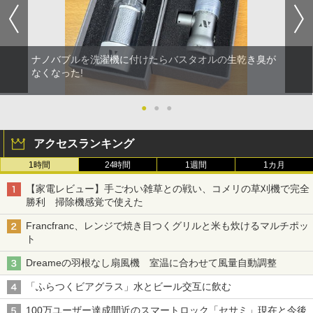
ナノバブルを洗濯機に付けたらバスタオルの生乾き臭が
なくなった!
●
●
●
アクセスランキング
1時間
24時間
1週間
1カ月
【家電レビュー】手ごわい雑草との戦い、コメリの草刈機で完全
勝利 掃除機感覚で使えた
Francfranc、レンジで焼き目つくグリルと米も炊けるマルチポッ
ト
Dreameの羽根なし扇風機 室温に合わせて風量自動調整
「ふらつくビアグラス」水とビール交互に飲む
100万ユーザー達成間近のスマートロック「セサミ」現在と今後