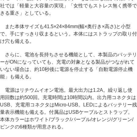
社では「軽量と大容量の実現」「女性でもストレス無く携帯で
きる重さ」としている。
また本体サイズも41.5×24×84mm(幅×奥行き×高さ)と小型
で、手にすっきり収まるという。本体にはストラップの取り付
け穴も備える。
さらに、電池を長持ちさせる機能として、本製品のバッテリ
ーがONになっていても、充電の対象となる製品がつながれて
いない場合は、約10秒後に電源を停止する「自動電源停止機
能」も備える。
電源はリチウムイオン電池。最大出力は1.2A。繰り返し使
用回数は約500回。充電時間は10時間以内。出力用コネクタは
USB、充電用コネクタはMicro-USB。LEDによるバッテリー残
量表示機能も備える。付属品はUSBケーブルとストラップ。
本体カラーはホワイト/ブラック/パープル/オレンジ/グリーン/
ピンクの6種類が用意される。