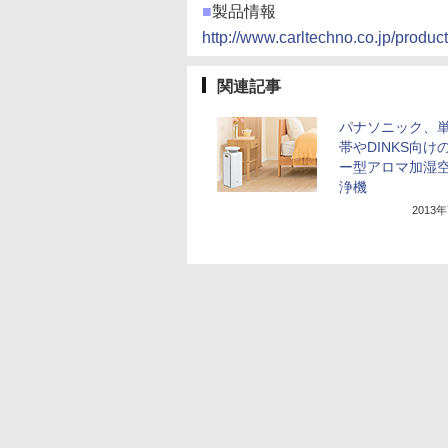
■
製品情報
http://www.carltechno.co.jp/produc
関連記事
パナソニック、
帯やDINKS向け
ー型アロマ加湿
浄機
2013