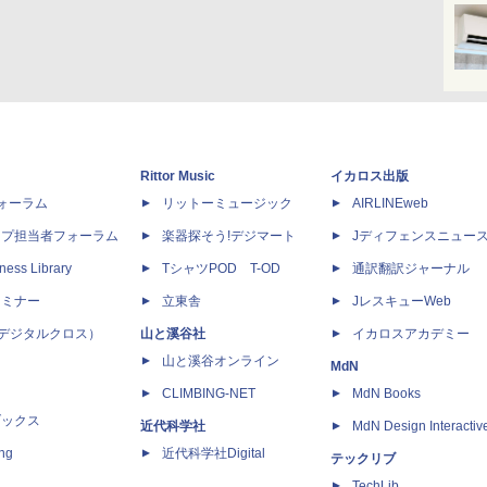
Rittor Music
イカロス出版
dフォーラム
リットーミュージック
AIRLINEweb
ップ担当者フォーラム
楽器探そう!デジマート
Jディフェンスニュー
ness Library
TシャツPOD T-OD
通訳翻訳ジャーナル
セミナー
立東舎
JレスキューWeb
 X（デジタルクロス）
山と溪谷社
イカロスアカデミー
山と溪谷オンライン
MdN
CLIMBING-NET
MdN Books
ブックス
近代科学社
MdN Design Interactiv
ing
近代科学社Digital
テックリブ
TechLib