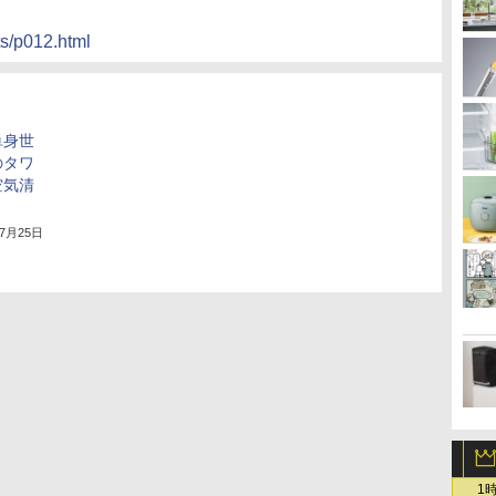
ts/p012.html
単身世
のタワ
空気清
年7月25日
1