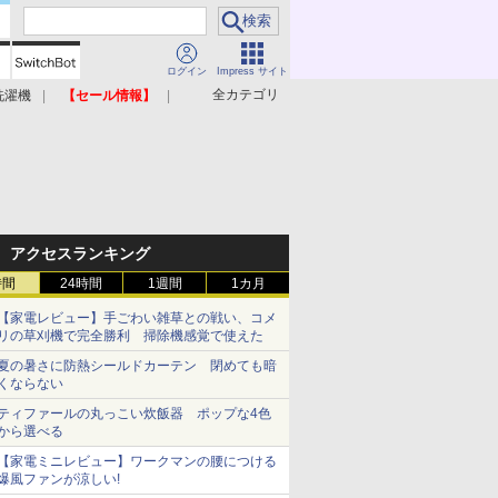
ログイン
Impress サイト
全カテゴリ
洗濯機
【セール情報】
照明器具
美容家電
アクセスランキング
時間
24時間
1週間
1カ月
【家電レビュー】手ごわい雑草との戦い、コメ
リの草刈機で完全勝利 掃除機感覚で使えた
夏の暑さに防熱シールドカーテン 閉めても暗
くならない
ティファールの丸っこい炊飯器 ポップな4色
から選べる
【家電ミニレビュー】ワークマンの腰につける
爆風ファンが涼しい!