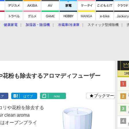
健康家電
加湿器・除湿機
冷蔵庫/冷凍庫
スティック型掃除機
扇風機
オーブン・電子レンジ
スマートハウス
掃除機
家事家電
ke大賞2019】
CES 2020
1
や花粉も除去するアロマディフューザー
ブックマーク
ェア
はてブ
note
コリや花粉を除去する
ean aroma
価格はオープンプライ