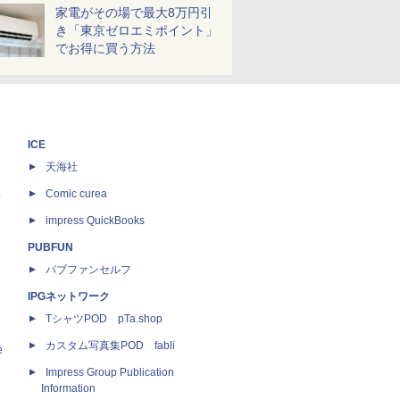
家電がその場で最大8万円引
き「東京ゼロエミポイント」
でお得に買う方法
ICE
天海社
ス
Comic curea
impress QuickBooks
PUBFUN
パブファンセルフ
IPGネットワーク
TシャツPOD pTa.shop
カスタム写真集POD fabli
e
Impress Group Publication
Information