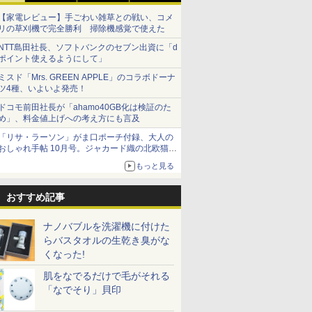
【家電レビュー】手ごわい雑草との戦い、コメ
リの草刈機で完全勝利 掃除機感覚で使えた
NTT島田社長、ソフトバンクのセブン出資に「d
ポイント使えるようにして」
ミスド「Mrs. GREEN APPLE」のコラボドーナ
ツ4種、いよいよ発売！
ドコモ前田社長が「ahamo40GB化は検証のた
め」、料金値上げへの考え方にも言及
「リサ・ラーソン」がま口ポーチ付録、大人の
おしゃれ手帖 10月号。ジャカード織の北欧猫デ
ザイン
もっと見る
おすすめ記事
ナノバブルを洗濯機に付けた
らバスタオルの生乾き臭がな
くなった!
肌をなでるだけで毛がそれる
「なでそり」貝印