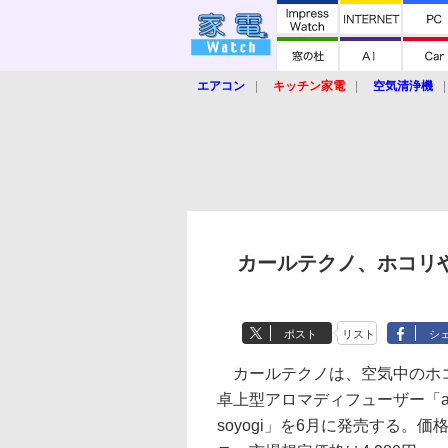
エアコン
キッチン家電
空気清浄機
炊飯器
ロボット掃除機
暖房器具
業界動向
【家電大賞2019】
【e-bi
カールテクノ、ホコリ
ポスト
リスト
シ
カールテクノは、空気中のホ
卓上型アロマディフューザー「air cl
soyogi」を6月に発売する。