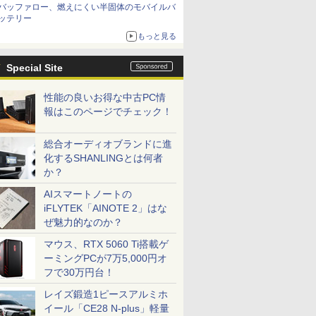
バッファロー、燃えにくい半固体のモバイルバ
ッテリー
もっと見る
Special Site
性能の良いお得な中古PC情
報はこのページでチェック！
総合オーディオブランドに進
化するSHANLINGとは何者
か？
AIスマートノートの
iFLYTEK「AINOTE 2」はな
ぜ魅力的なのか？
マウス、RTX 5060 Ti搭載ゲ
ーミングPCが7万5,000円オ
フで30万円台！
レイズ鍛造1ピースアルミホ
イール「CE28 N-plus」軽量