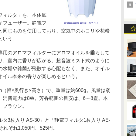
フィルタ」を、本体底
ィフューザー。静電フ
air clean aroma soyogi（ホワイト）
と同じものを使用しており、空気中のホコリや花粉
という。
用のアロマフィルターにアロマオイルを垂らして
り、室内に香りが広がる。超音波ミスト式のように
の水垢や雑菌が飛散する心配もなく、また、オイル
オイル本来の香りが楽しめるという。
mm（幅×奥行き×高さ）で、重量は約600g。風量は弱
。消費電力は8W。芳香範囲の目安は、6～8畳。本
、ブラウン。
枚入り AS-30」と「静電フィルタ1枚入り AE-
ぞれ1,050円、525円。