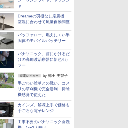
シーリングライト、ドウシシ
ャ
Dreameの羽根なし扇風機
室温に合わせて風量自動調整
バッファロー、燃えにくい半
固体のモバイルバッテリー
パナソニック、首にかけるだ
けの高周波治療器に新色4カ
ラー
by
徳王 美智子
家電レビュー
手ごわい雑草との戦い、コメ
リの草刈機で完全勝利 掃除
機感覚で使えた
カインズ、解凍上手で価格も
手ごろな電子レンジ
工事不要のパナソニック食洗
機 1〜2人向け