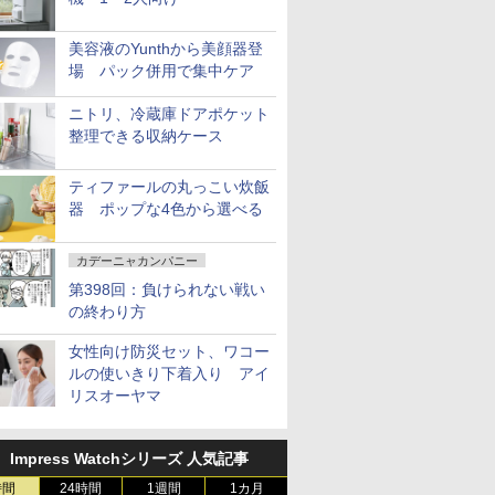
美容液のYunthから美顔器登
場 パック併用で集中ケア
ニトリ、冷蔵庫ドアポケット
整理できる収納ケース
ティファールの丸っこい炊飯
器 ポップな4色から選べる
カデーニャカンパニー
第398回：負けられない戦い
の終わり方
女性向け防災セット、ワコー
ルの使いきり下着入り アイ
リスオーヤマ
Impress Watchシリーズ 人気記事
時間
24時間
1週間
1カ月