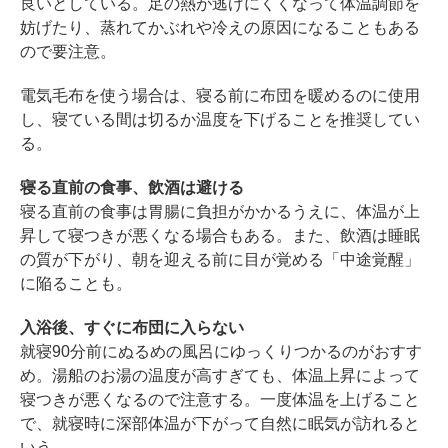
良いとしている。足の熱が逃げにくくなって体温調節を
妨げたり、蒸れてかぶれや冷えの原因になることもある
ので要注意。
電気毛布を使う場合は、寝る前に布団を暖めるのに使用
し、寝ている間は切るか温度を下げることを推奨してい
る。
寝る直前の食事、飲酒は避ける
寝る直前の食事は胃腸に負担がかかるうえに、体温が上
昇して寝つきが悪くなる場合もある。また、飲酒は睡眠
の質が下がり、朝を迎える前に目が覚める「中途覚醒」
に陥ることも。
入浴後、すぐに布団に入らない
就寝90分前にぬるめの風呂にゆっくりつかるのがおすす
め。湯船のお湯の温度が高すぎても、体温上昇によって
寝つきが悪くなるので注意する。一度体温を上げること
で、就寝時に深部体温が下がって自然に眠気が訪れると
いう。