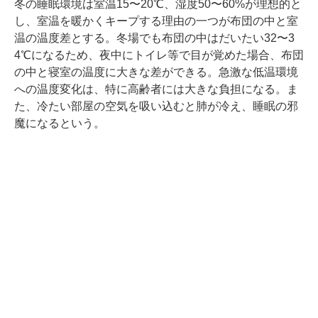
冬の睡眠環境は室温15〜20℃、湿度50〜60%が理想的と
し、室温を暖かくキープする理由の一つが布団の中と室
温の温度差とする。冬場でも布団の中はだいたい32〜3
4℃になるため、夜中にトイレ等で目が覚めた場合、布団
の中と寝室の温度に大きな差ができる。急激な低温環境
への温度変化は、特に高齢者には大きな負担になる。ま
た、冷たい部屋の空気を吸い込むと肺が冷え、睡眠の邪
魔になるという。