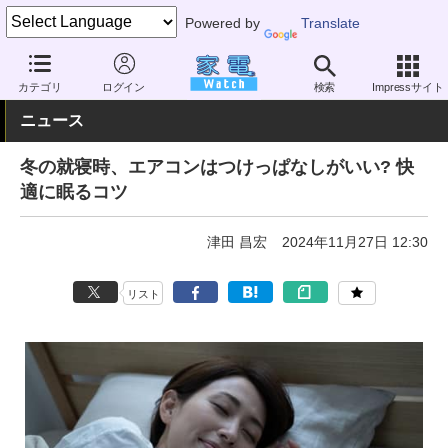
Powered by
Translate
家電 Watch
空調家電
エアコン
カテゴリ
ログイン
検索
Impressサイト
ニュース
冬の就寝時、エアコンはつけっぱなしがいい? 快
適に眠るコツ
津田 昌宏
2024年11月27日 12:30
リスト