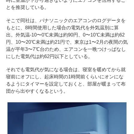
時に室温が下がり過ぎないようにエアコンを活用するこ
とを推奨している。
そこで同社は、パナソニックのエアコンのログデータを
もとに、8時間使用した場合の電気代を外気温別に算
出。外気温-10〜0℃未満は約90円、0〜10℃未満は約62
円、10〜20℃未満は約21円で、東京は1〜2月の夜間の気
温が平年3〜7℃台のため、エアコンを一晩つけっぱなし
にした電気代は約62円以下としている。
それでも電気代が気になる場合は、寝室を暖めてから就
寝前にオフにし、起床時間の1時間前くらいにオンにな
るようにタイマーを設定しておくと、部屋が暖まって布
団から出やすくなるという。