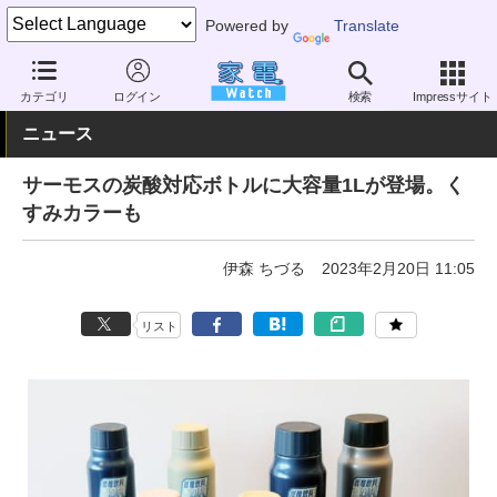
Powered by
Translate
家電 Watch
その他・家電
雑貨
雑貨（一般）
カテゴリ
ログイン
検索
Impressサイト
ニュース
サーモスの炭酸対応ボトルに大容量1Lが登場。く
すみカラーも
伊森 ちづる
2023年2月20日 11:05
リスト