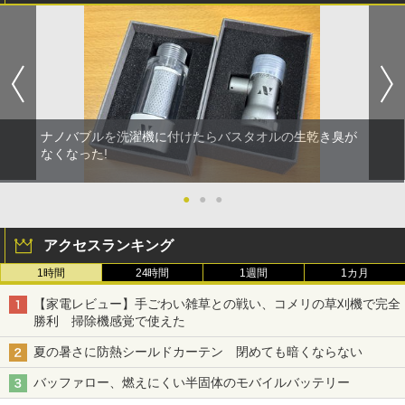
ナノバブルを洗濯機に付けたらバスタオルの生乾き臭が
なくなった!
●
●
●
アクセスランキング
1時間
24時間
1週間
1カ月
【家電レビュー】手ごわい雑草との戦い、コメリの草刈機で完全
勝利 掃除機感覚で使えた
夏の暑さに防熱シールドカーテン 閉めても暗くならない
バッファロー、燃えにくい半固体のモバイルバッテリー