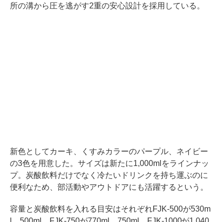
所の溝から圧を逃がす2重の安心設計を採用している。
新色としてカーキ、くすみカラーのパープル、ネイビー
の3色を用意した。サイズは新たに1,000mlをラインナッ
プ。炭酸飲料だけでなく冷たいドリンクを持ち運ぶのに
便利なため、部活動やアウトドアにも活躍するという。
容量と炭酸飲料を入れる目安はそれぞれFJK-500が530m
l、500ml。FJK-750が770ml、750ml。FJK-1000が1,040