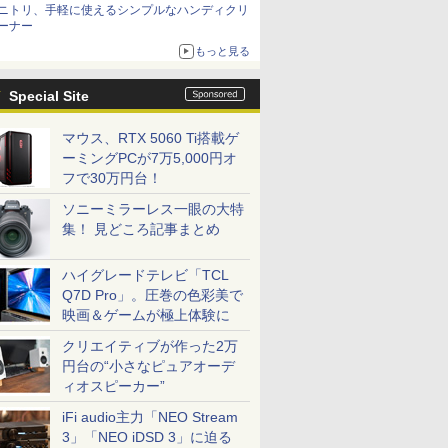
ニトリ、手軽に使えるシンプルなハンディクリ
ーナー
もっと見る
Special Site
マウス、RTX 5060 Ti搭載ゲ
ーミングPCが7万5,000円オ
フで30万円台！
ソニーミラーレス一眼の大特
集！ 見どころ記事まとめ
ハイグレードテレビ「TCL
Q7D Pro」。圧巻の色彩美で
映画＆ゲームが極上体験に
クリエイティブが作った2万
円台の“小さなピュアオーデ
ィオスピーカー”
iFi audio主力「NEO Stream
3」「NEO iDSD 3」に迫る