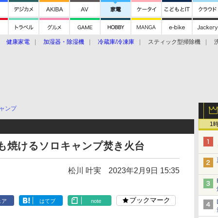
健康家電
加湿器・除湿機
冷蔵庫/冷凍庫
スティック型掃除機
扇風機
オーブン・電子レンジ
スマートハウス
掃除機
家事家電
ke大賞2019】
CES 2020
ャンプ
1
、肉も焼けるソロキャンプ焚き火台
松川 叶実
2023年2月9日 15:35
ブックマーク
ェア
はてブ
note