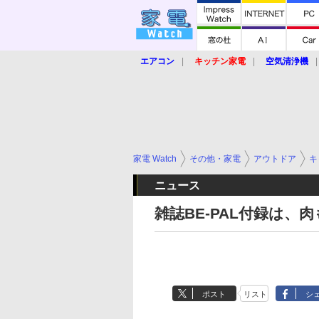
エアコン
キッチン家電
空気清浄機
炊飯器
ロボット掃除機
暖房器具
業界動向
【家電大賞2019】
【e-bi
家電 Watch
その他・家電
アウトドア
キ
ニュース
雑誌BE-PAL付録は
ポスト
リスト
シ