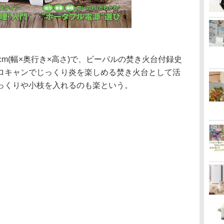
×13cm(幅×奥行き×高さ)で、ビーパルの焚き火台付録史
ロキャンでじっくり炎を楽しめる焚き火台として活
っくりや小枝を入れるのも楽という。