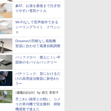
象印、お湯を最後まで注ぎ切
りやすい電気ケトル
Wi-Fiなしで音声操作できる
シーリングライト、ドウシシ
ャ
Dreameの羽根なし扇風機
室温に合わせて風量自動調整
バッファロー、燃えにくい半
固体のモバイルバッテリー
パナソニック、首にかけるだ
けの高周波治療器に新色4カ
ラー
by
徳王 美智子
家電レビュー
手ごわい雑草との戦い、コメ
リの草刈機で完全勝利 掃除
機感覚で使えた