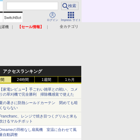
ログイン
Impress サイト
全カテゴリ
洗濯機
【セール情報】
照明器具
美容家電
アクセスランキング
時間
24時間
1週間
1カ月
【家電レビュー】手ごわい雑草との戦い、コメ
リの草刈機で完全勝利 掃除機感覚で使えた
夏の暑さに防熱シールドカーテン 閉めても暗
くならない
Francfranc、レンジで焼き目つくグリルと米も
炊けるマルチポット
Dreameの羽根なし扇風機 室温に合わせて風
量自動調整