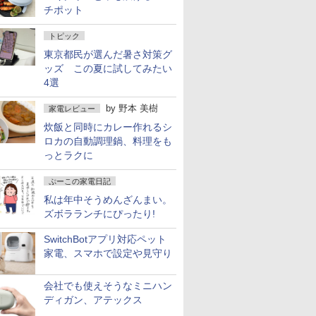
チポット
トピック
東京都民が選んだ暑さ対策グ
ッズ この夏に試してみたい
4選
by
野本 美樹
家電レビュー
炊飯と同時にカレー作れるシ
ロカの自動調理鍋、料理をも
っとラクに
ぷーこの家電日記
私は年中そうめんざんまい。
ズボラランチにぴったり!
SwitchBotアプリ対応ペット
家電、スマホで設定や見守り
会社でも使えそうなミニハン
ディガン、アテックス