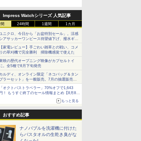
Impress Watchシリーズ 人気記事
時間
24時間
1週間
1カ月
ユニクロ、今日から「お盆特別セール」。涼感
シアサッカーワンピース待望値下げ、撥水ギア
ショーツは1990円に
【家電レビュー】手ごわい雑草との戦い、コメ
リの草刈機で完全勝利 掃除機感覚で使えた
東映の歴代オープニング映像がカプセルトイ
に。全5種で8月下旬発売
カルディ、オンライン限定「ネコバッグ＆タン
ブラーセット」を一般販売。7月の抽選販売の
当選無効分
「オクトパストラベラー」70%オフで1,643
円！ もうすぐ終了のセール情報まとめ【8月8日
更新】
もっと見る
ニンテンドーeショップでは「大神 絶景版」が
67%オフで990円
おすすめ記事
ナノバブルを洗濯機に付けた
らバスタオルの生乾き臭がな
くなった!