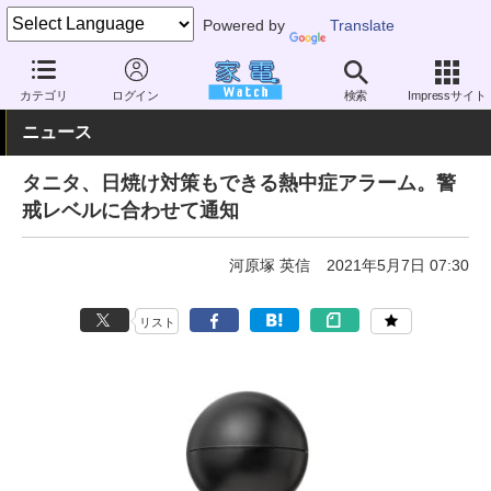
Powered by
Translate
家電 Watch
ヘルスケア
健康家電
温湿度計
カテゴリ
ログイン
検索
Impressサイト
ニュース
タニタ、日焼け対策もできる熱中症アラーム。警
戒レベルに合わせて通知
河原塚 英信
2021年5月7日 07:30
リスト