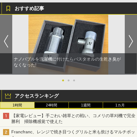
おすすめ記事
ナノバブルを洗濯機に付けたらバスタオルの生乾き臭が
なくなった!
●
●
●
アクセスランキング
1時間
24時間
1週間
1カ月
【家電レビュー】手ごわい雑草との戦い、コメリの草刈機で完全
勝利 掃除機感覚で使えた
Francfranc、レンジで焼き目つくグリルと米も炊けるマルチポッ