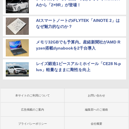
Aから「2×9R」が登場！
AIスマートノートのiFLYTEK「AINOTE 2」は
なぜ魅力的なのか？
メモリ32GBでも予算内。産経新聞社がAMD R
yzen搭載dynabookを2千台導入
レイズ鍛造1ピースアルミホイール「CE28 N-p
lus」軽量なままに剛性を向上
本サイトのご利用について
お問い合わせ
広告掲載のご案内
編集部へのご連絡
プライバシーポリシー
会社概要