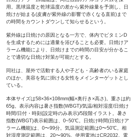
用。黒球温度と乾球温度の差から紫外線量を予測し、日
焼けが始まる(皮膚が紫外線の影響で赤くなる直前)まで
の時間をカウントダウンして知らせるという。
紫外線は日焼けの原因となる一方で、体内でビタミンD
を生成するためには適量を浴びることも必要。日焼けア
ラーム機能により、日焼けまでの時間の目安が分かるこ
とで適切な日焼け対策が可能だとする。
同社は、屋外で活動する人や子ども・高齢者のいる家庭
のほか、美容を気に掛ける女性をメインターゲットとし
ている。
本体サイズは58×36×108mm(幅×奥行き×高さ)。重さは約
65g。表示内容は暑さ指数(WBGT)/気温/相対湿度/日焼け
時間/日付・時刻(設定時のみ表示)/5段階イラスト。暑さ
指数(WBGT)表示範囲は、0~50℃。日焼け時間(日焼けア
ラーム機能)は、0〜99分。気温測定範囲は0〜50℃。相
対湿度測定範囲は、20〜90%。使用電池はCR2032。電