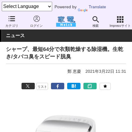
Powered by
Translate
家電 Watch
空調家電
加湿器・除湿機
除湿機
カテゴリ
ログイン
検索
Impressサイト
ニュース
シャープ、最短64分で衣類乾燥する除湿機。生乾
き/タバコ臭をスピード脱臭
鄭 恵慶
2021年3月22日 11:31
リスト