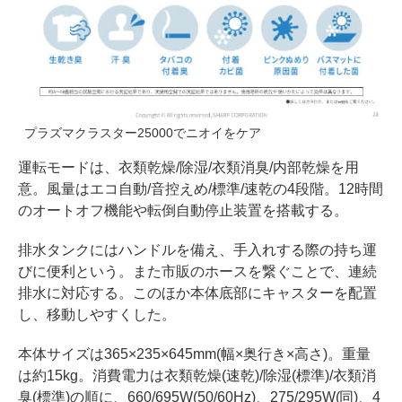
プラズマクラスター25000でニオイをケア
運転モードは、衣類乾燥/除湿/衣類消臭/内部乾燥を用
意。風量はエコ自動/音控えめ/標準/速乾の4段階。12時間
のオートオフ機能や転倒自動停止装置を搭載する。
排水タンクにはハンドルを備え、手入れする際の持ち運
びに便利という。また市販のホースを繋ぐことで、連続
排水に対応する。このほか本体底部にキャスターを配置
し、移動しやすくした。
本体サイズは365×235×645mm(幅×奥行き×高さ)。重量
は約15kg。消費電力は衣類乾燥(速乾)/除湿(標準)/衣類消
臭(標準)の順に、660/695W(50/60Hz)、275/295W(同)、4