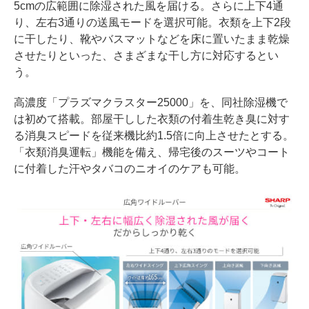
5cmの広範囲に除湿された風を届ける。さらに上下4通
り、左右3通りの送風モードを選択可能。衣類を上下2段
に干したり、靴やバスマットなどを床に置いたまま乾燥
させたりといった、さまざまな干し方に対応するとい
う。
高濃度「プラズマクラスター25000」を、同社除湿機で
は初めて搭載。部屋干しした衣類の付着生乾き臭に対す
る消臭スピードを従来機比約1.5倍に向上させたとする。
「衣類消臭運転」機能を備え、帰宅後のスーツやコート
に付着した汗やタバコのニオイのケアも可能。