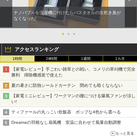
ナノバブルを洗濯機に付けたらバスタオルの生乾き臭が
なくなった!
●
●
●
アクセスランキング
1時間
24時間
1週間
1カ月
【家電レビュー】手ごわい雑草との戦い、コメリの草刈機で完全
勝利 掃除機感覚で使えた
夏の暑さに防熱シールドカーテン 閉めても暗くならない
【家電ミニレビュー】ワークマンの腰につける爆風ファンが涼し
い!
ティファールの丸っこい炊飯器 ポップな4色から選べる
Dreameの羽根なし扇風機 室温に合わせて風量自動調整
もっと見る