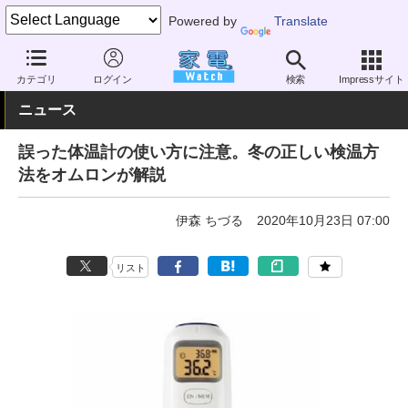
Powered by
Translate
家電 Watch
ヘルスケア
健康家電
体温計
カテゴリ
ログイン
検索
Impressサイト
ニュース
誤った体温計の使い方に注意。冬の正しい検温方
法をオムロンが解説
伊森 ちづる
2020年10月23日 07:00
リスト