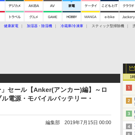
健康家電
加湿器・除湿機
冷蔵庫/冷凍庫
スティック型掃除機
扇風機
オーブン・電子レンジ
スマートハウス
掃除機
家事家電
ke大賞2019】
CES 2020
1
ー」セール【Anker(アンカー)編】～ロ
ブル電源・モバイルバッテリー・
編集部
2019年7月15日 00:00