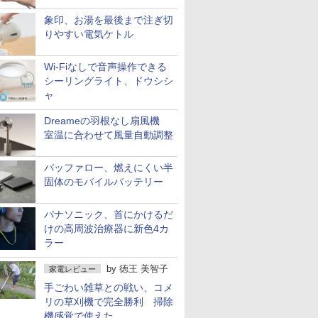
象印、お湯を最後まで注ぎ切
りやすい電気ケトル
Wi-Fiなしで音声操作できる
シーリングライト、ドウシシ
ャ
Dreameの羽根なし扇風機
室温に合わせて風量自動調整
バッファロー、燃えにくい半
固体のモバイルバッテリー
パナソニック、首にかけるだ
けの高周波治療器に新色4カ
ラー
by
徳王 美智子
家電レビュー
手ごわい雑草との戦い、コメ
リの草刈機で完全勝利 掃除
機感覚で使えた