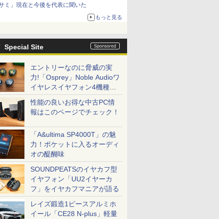
サミ」現在と今後を代表に聞いた
もっと見る
Special Site
エントリーなのに脅威の実
力!「Osprey」Noble Audioワ
イヤレスイヤフォン4機種を
一気に聴く
性能の良いお得な中古PC情
報はこのページでチェック！
「A&ultima SP4000T」の魅
力！ポケットに入るオーディ
オの醍醐味
SOUNDPEATSのイヤカフ型
イヤフォン「UU2イヤーカ
フ」をイヤカフマニアが語る
レイズ鍛造1ピースアルミホ
イール「CE28 N-plus」軽量