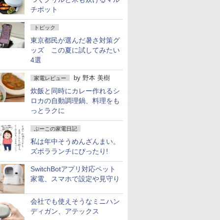
チポット
トピック
東京都民が選んだ暑さ対策グ
ッズ この夏に試してみたい
4選
by
野本 美樹
家電レビュー
炊飯と同時にカレー作れるシ
ロカの自動調理鍋、料理をも
っとラクに
ぷーこの家電日記
私は年中そうめんざんまい。
ズボラランチにぴったり!
SwitchBotアプリ対応ペット
家電、スマホで設定や見守り
会社でも使えそうなミニハン
ディガン、アテックス