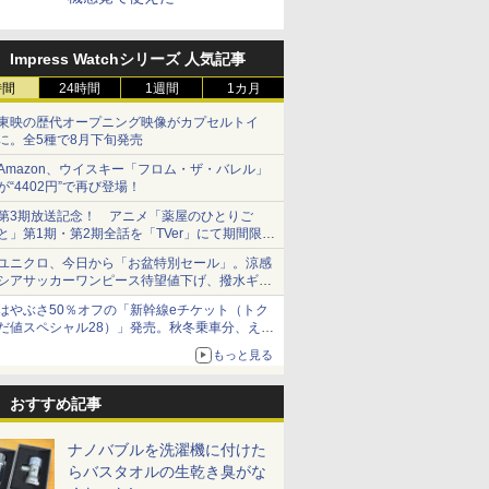
Impress Watchシリーズ 人気記事
時間
24時間
1週間
1カ月
東映の歴代オープニング映像がカプセルトイ
に。全5種で8月下旬発売
Amazon、ウイスキー「フロム・ザ・バレル」
が“4402円”で再び登場！
第3期放送記念！ アニメ「薬屋のひとりご
と」第1期・第2期全話を「TVer」にて期間限定
で順次無料配信開始
ユニクロ、今日から「お盆特別セール」。涼感
シアサッカーワンピース待望値下げ、撥水ギア
ショーツは1990円に
はやぶさ50％オフの「新幹線eチケット（トク
だ値スペシャル28）」発売。秋冬乗車分、えき
ねっと限定
もっと見る
おすすめ記事
ナノバブルを洗濯機に付けた
らバスタオルの生乾き臭がな