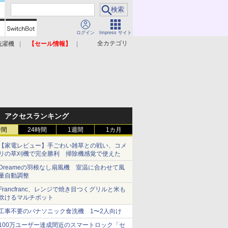
ログイン
Impress サイト
全カテゴリ
洗濯機
【セール情報】
照明器具
美容家電
アクセスランキング
時間
24時間
1週間
1カ月
【家電レビュー】手ごわい雑草との戦い、コメ
リの草刈機で完全勝利 掃除機感覚で使えた
Dreameの羽根なし扇風機 室温に合わせて風
量自動調整
Francfranc、レンジで焼き目つくグリルと米も
炊けるマルチポット
工事不要のパナソニック食洗機 1〜2人向け
100万ユーザー達成間近のスマートロック「セ