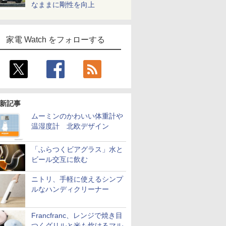
なままに剛性を向上
家電 Watch をフォローする
新記事
ムーミンのかわいい体重計や
温湿度計 北欧デザイン
「ふらつくビアグラス」水と
ビール交互に飲む
ニトリ、手軽に使えるシンプ
ルなハンディクリーナー
Francfranc、レンジで焼き目
つくグリルと米も炊けるマル