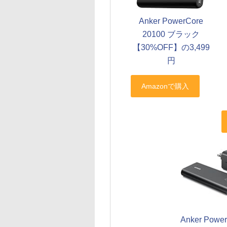
Anker PowerCore
20100 ブラック
【30%OFF】の3,499
円
Anker Powe