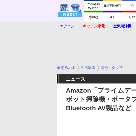
エアコン
キッチン家電
空気清浄機
炊飯器
ロボット掃除機
暖房器具
業界動向
【家電大賞2019】
【e-bi
家電 Watch
生活家電
電池・タップ
ニュース
Amazon「プライムデ
ボット掃除機・ボータ
Bluetooth AV製品など