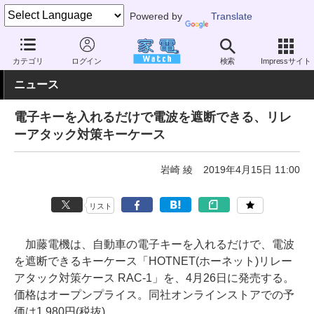
Powered by
Translate
家電 Watch
その他・家電
防犯・防災用品
カテゴリ
ログイン
検索
Impressサイト
ニュース
電子キーを入れるだけで電波を遮断できる、リレ
ーアタック対策キーケース
岩崎 綾
2019年4月15日 11:00
リスト
加藤電機は、自動車の電子キーを入れるだけで、電波
を遮断できるキーケース「HOTNET(ホーネット)リレー
アタック対策ケース RAC-1」を、4月26日に発売する。
価格はオープンプライス。同社オンラインストアでの予
価は1,980円(税抜)。