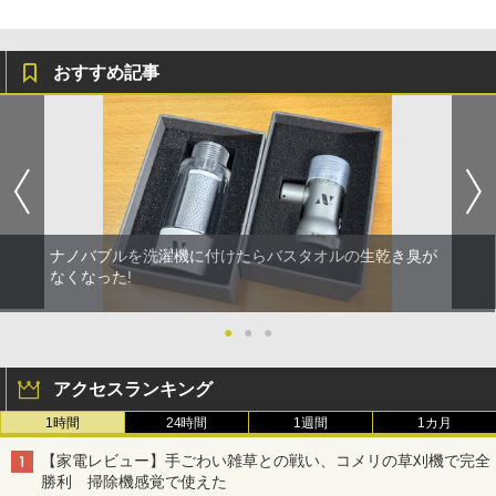
おすすめ記事
ナノバブルを洗濯機に付けたらバスタオルの生乾き臭が
なくなった!
●
●
●
アクセスランキング
1時間
24時間
1週間
1カ月
【家電レビュー】手ごわい雑草との戦い、コメリの草刈機で完全
勝利 掃除機感覚で使えた