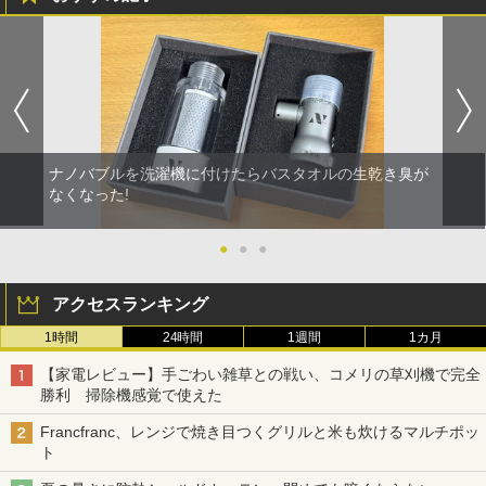
ナノバブルを洗濯機に付けたらバスタオルの生乾き臭が
なくなった!
●
●
●
アクセスランキング
1時間
24時間
1週間
1カ月
【家電レビュー】手ごわい雑草との戦い、コメリの草刈機で完全
勝利 掃除機感覚で使えた
Francfranc、レンジで焼き目つくグリルと米も炊けるマルチポッ
ト