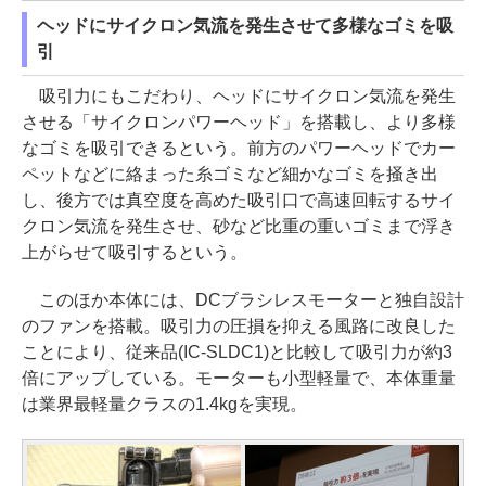
ヘッドにサイクロン気流を発生させて多様なゴミを吸
引
吸引力にもこだわり、ヘッドにサイクロン気流を発生
させる「サイクロンパワーヘッド」を搭載し、より多様
なゴミを吸引できるという。前方のパワーヘッドでカー
ペットなどに絡まった糸ゴミなど細かなゴミを掻き出
し、後方では真空度を高めた吸引口で高速回転するサイ
クロン気流を発生させ、砂など比重の重いゴミまで浮き
上がらせて吸引するという。
このほか本体には、DCブラシレスモーターと独自設計
のファンを搭載。吸引力の圧損を抑える風路に改良した
ことにより、従来品(IC-SLDC1)と比較して吸引力が約3
倍にアップしている。モーターも小型軽量で、本体重量
は業界最軽量クラスの1.4kgを実現。