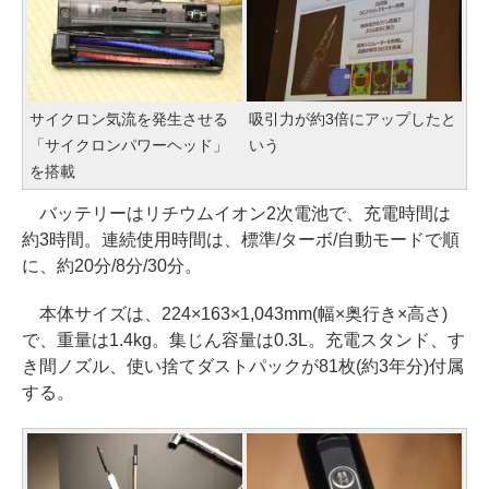
サイクロン気流を発生させる
吸引力が約3倍にアップしたと
「サイクロンパワーヘッド」
いう
を搭載
バッテリーはリチウムイオン2次電池で、充電時間は
約3時間。連続使用時間は、標準/ターボ/自動モードで順
に、約20分/8分/30分。
本体サイズは、224×163×1,043mm(幅×奥行き×高さ)
で、重量は1.4kg。集じん容量は0.3L。充電スタンド、す
き間ノズル、使い捨てダストパックが81枚(約3年分)付属
する。