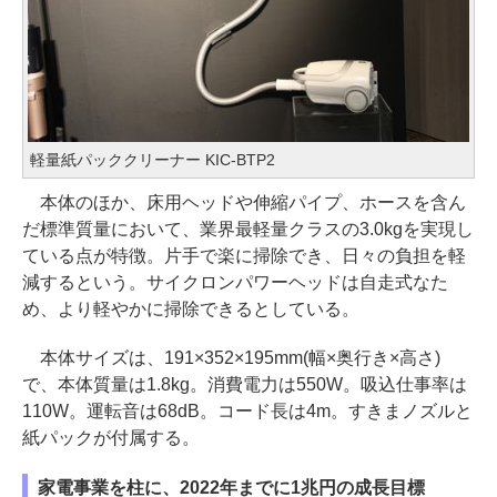
軽量紙パッククリーナー KIC-BTP2
本体のほか、床用ヘッドや伸縮パイプ、ホースを含ん
だ標準質量において、業界最軽量クラスの3.0kgを実現し
ている点が特徴。片手で楽に掃除でき、日々の負担を軽
減するという。サイクロンパワーヘッドは自走式なた
め、より軽やかに掃除できるとしている。
本体サイズは、191×352×195mm(幅×奥行き×高さ)
で、本体質量は1.8kg。消費電力は550W。吸込仕事率は
110W。運転音は68dB。コード長は4m。すきまノズルと
紙パックが付属する。
家電事業を柱に、2022年までに1兆円の成長目標