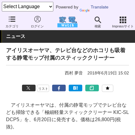
Powered by
Translate
家電 Watch
生活家電
掃除機
スティック型
カテゴリ
ログイン
検索
Impressサイト
ニュース
アイリスオーヤマ、テレビ台などのホコリも吸着
する静電モップ付属のスティッククリーナー
西村 夢音
2018年6月19日 15:02
リスト
アイリスオーヤマは、付属の静電モップでテレビ台な
ども掃除できる「極細軽量スティッククリーナー KIC-SL
DCP5」を、6月20日に発売する。価格は26,800円(税
抜)。