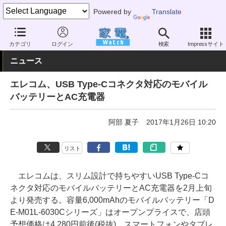
Powered by
Translate
家電 Watch
生活家電
電池・タップ
モバイルバッテリー
カテゴリ
ログイン
検索
Impressサイト
ニュース
エレコム、USB Type-Cコネクタ対応のモバイル
バッテリーとAC充電器
阿部 夏子
2017年1月26日 10:20
リスト
エレコムは、スリム設計で持ちやすいUSB Type-Cコ
ネクタ対応のモバイルバッテリーとAC充電器を2月上旬
より発売する。容量6,000mAhのモバイルバッテリー「D
E-M01L-6030Cシリーズ」はオープンプライスで、店頭
予想価格は4,280円前後(税抜)。スマートフォンやタブレ