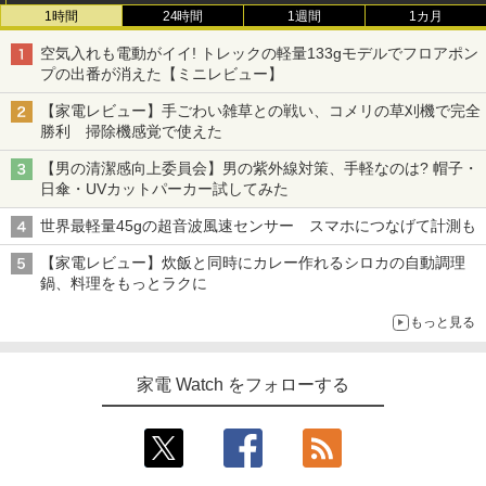
1時間
24時間
1週間
1カ月
空気入れも電動がイイ! トレックの軽量133gモデルでフロアポン
プの出番が消えた【ミニレビュー】
【家電レビュー】手ごわい雑草との戦い、コメリの草刈機で完全
勝利 掃除機感覚で使えた
【男の清潔感向上委員会】男の紫外線対策、手軽なのは? 帽子・
日傘・UVカットパーカー試してみた
世界最軽量45gの超音波風速センサー スマホにつなげて計測も
【家電レビュー】炊飯と同時にカレー作れるシロカの自動調理
鍋、料理をもっとラクに
もっと見る
家電 Watch をフォローする