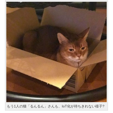
もう1人の猫「るんるん」さんも、IoT化が待ちきれない様子?