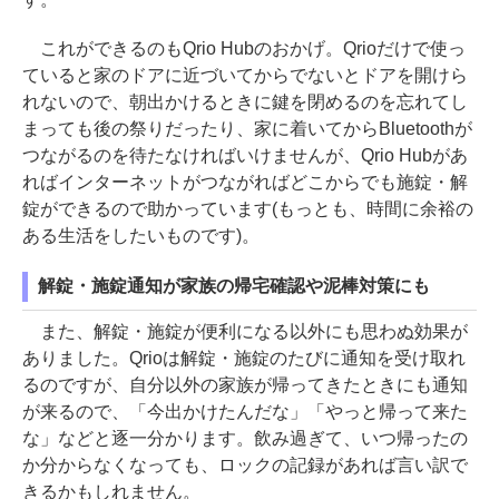
これができるのもQrio Hubのおかげ。Qrioだけで使っ
ていると家のドアに近づいてからでないとドアを開けら
れないので、朝出かけるときに鍵を閉めるのを忘れてし
まっても後の祭りだったり、家に着いてからBluetoothが
つながるのを待たなければいけませんが、Qrio Hubがあ
ればインターネットがつながればどこからでも施錠・解
錠ができるので助かっています(もっとも、時間に余裕の
ある生活をしたいものです)。
解錠・施錠通知が家族の帰宅確認や泥棒対策にも
また、解錠・施錠が便利になる以外にも思わぬ効果が
ありました。Qrioは解錠・施錠のたびに通知を受け取れ
るのですが、自分以外の家族が帰ってきたときにも通知
が来るので、「今出かけたんだな」「やっと帰って来た
な」などと逐一分かります。飲み過ぎて、いつ帰ったの
か分からなくなっても、ロックの記録があれば言い訳で
きるかもしれません。