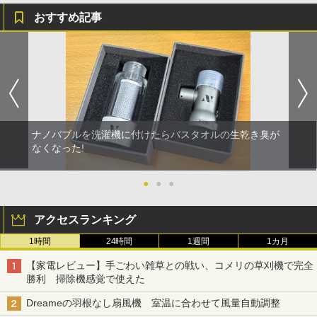
おすすめ記事
ナノバブルを洗濯機に付けたらバスタオルの生乾き臭が
なくなった!
●
●
●
アクセスランキング
1時間
24時間
1週間
1カ月
【家電レビュー】手ごわい雑草との戦い、コメリの草刈機で完全
勝利 掃除機感覚で使えた
Dreameの羽根なし扇風機 室温に合わせて風量自動調整