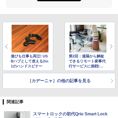
遊びも仕事も両立! US
第2回：遠隔から解錠
Bハブとして使える2in
できるリモート家事代
1のハンドスピナー
行サービスに挑戦!
【家じゅうまるごとIo
T化計画!】
［カデーニャ］の他の記事を見る
関連記事
スマートロックの初代Qrio Smart Lock