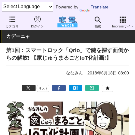
Powered by
Translate
家電 Watch
エネルギー
IoT
スマートハウス
カテゴリ
ログイン
検索
Impressサイト
カデーニャ
第1回：スマートロック「Qrio」で鍵を探す面倒か
らの解放! 【家じゅうまるごとIoT化計画!】
ななみん
2018年6月18日 08:00
リスト