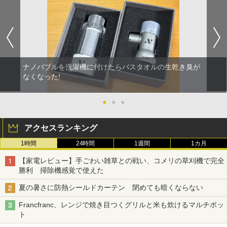
ナノバブルを洗濯機に付けたらバスタオルの生乾き臭が
なくなった!
●
●
●
アクセスランキング
1時間
24時間
1週間
1カ月
【家電レビュー】手ごわい雑草との戦い、コメリの草刈機で完全
勝利 掃除機感覚で使えた
夏の暑さに防熱シールドカーテン 閉めても暗くならない
Francfranc、レンジで焼き目つくグリルと米も炊けるマルチポッ
ト