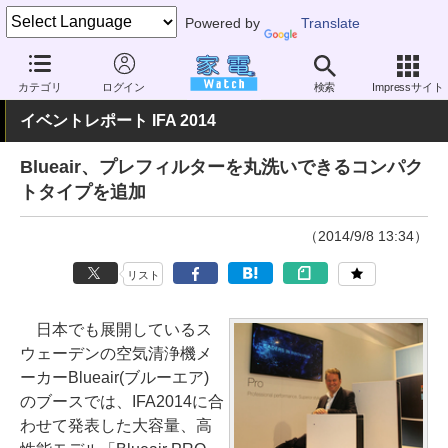
Powered by
Translate
家電 Watch
イベント
IFA
2014
カテゴリ
ログイン
検索
Impressサイト
イベントレポート IFA 2014
Blueair、プレフィルターを丸洗いできるコンパク
トタイプを追加
（2014/9/8 13:34）
リスト
日本でも展開しているス
ウェーデンの空気清浄機メ
ーカーBlueair(ブルーエア)
のブースでは、IFA2014に合
わせて発表した大容量、高