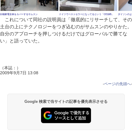
白物家電全体をカバーするサムスン
ドイツでベストセラーになってるという「CE1185」
ダイソンのよ
これについて同社の説明員は「徹底的にリサーチして、その
土台の上にテクノロジーをつぎ込むのがサムスンのやりかた。
自分のアプローチを押しつけるだけではグローバルで勝てな
い」と語っていた。
（本誌：）
2009年9月7日 13:08
-
ページの先頭へ
-
Google 検索で当サイトの記事を優先表示させる