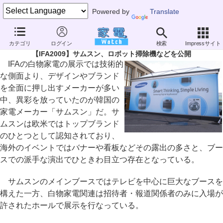
Powered by
Translate
家電 Watch
生活家電
掃除機
お掃除ロボット
カテゴリ
ログイン
検索
Impressサイト
【IFA2009】サムスン、ロボット掃除機などを公開
IFAの白物家電の展示では技術的
な側面より、デザインやブランド
を全面に押し出すメーカーが多い
中、異彩を放っていたのが韓国の
家電メーカー「サムスン」だ。サ
ムスンは欧米ではトップブランド
のひとつとして認知されており、
海外のイベントではバナーや看板などその露出の多さと、ブー
スでの派手な演出でひときわ目立つ存在となっている。
サムスンのメインブースではテレビを中心に巨大なブースを
構えた一方、白物家電関連は招待者・報道関係者のみに入場が
許されたホールで展示を行なっている。