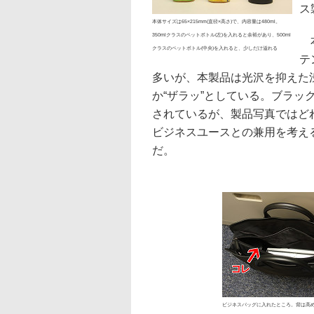
ス
本体サイズは65×215mm(直径×高さ)で、内容量は480ml。
350mlクラスのペットボトル(左)を入れると余裕があり、500ml
本
クラスのペットボトル(中央)を入れると、少しだけ溢れる
テ
多いが、本製品は光沢を抑えた
か“ザラッ”としている。ブラック
されているが、製品写真ではど
ビジネスユースとの兼用を考え
だ。
ビジネスバッグに入れたところ。背は高