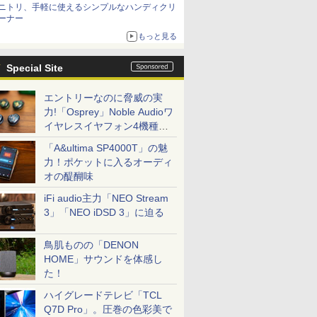
ニトリ、手軽に使えるシンプルなハンディクリ
ーナー
もっと見る
Special Site
エントリーなのに脅威の実
力!「Osprey」Noble Audioワ
イヤレスイヤフォン4機種を
一気に聴く
「A&ultima SP4000T」の魅
力！ポケットに入るオーディ
オの醍醐味
iFi audio主力「NEO Stream
3」「NEO iDSD 3」に迫る
鳥肌ものの「DENON
HOME」サウンドを体感し
た！
ハイグレードテレビ「TCL
Q7D Pro」。圧巻の色彩美で