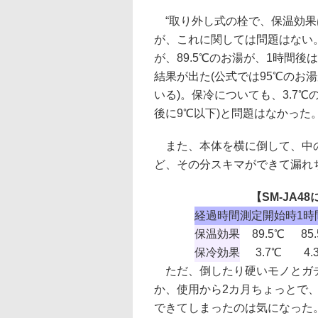
“取り外し式の栓で、保温効果
が、これに関しては問題はない
が、89.5℃のお湯が、1時間後は
結果が出た(公式では95℃のお湯
いる)。保冷についても、3.7℃
後に9℃以下)と問題はなかった
また、本体を横に倒して、中の
ど、その分スキマができて漏れ
【SM-JA
経過時間
測定開始時
1時
保温効果
89.5℃
85
保冷効果
3.7℃
4.
ただ、倒したり硬いモノとガ
か、使用から2カ月ちょっとで
できてしまったのは気になった