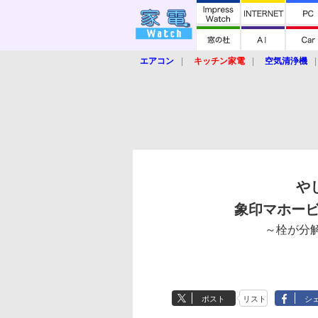
エアコン
キッチン家電
空気清浄機
炊飯器
ロボット掃除機
暖房器具
業界動向
【家電大賞2019】
【e-bi
や
象印マホービン
～栓が分
ポスト
リスト
シ