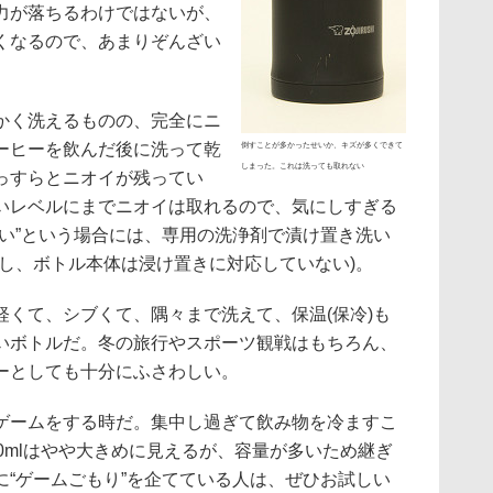
力が落ちるわけではないが、
くなるので、あまりぞんざい
かく洗えるものの、完全にニ
ーヒーを飲んだ後に洗って乾
倒すことが多かったせいか、キズが多くできて
しまった。これは洗っても取れない
っすらとニオイが残ってい
いレベルにまでニオイは取れるので、気にしすぎる
たい”という場合には、専用の洗浄剤で漬け置き洗い
だし、ボトル本体は浸け置きに対応していない)。
くて、シブくて、隅々まで洗えて、保温(保冷)も
いボトルだ。冬の旅行やスポーツ観戦はもちろん、
ーとしても十分にふさわしい。
ームをする時だ。集中し過ぎて飲み物を冷ますこ
0mlはやや大きめに見えるが、容量が多いため継ぎ
に“ゲームごもり”を企てている人は、ぜひお試しい