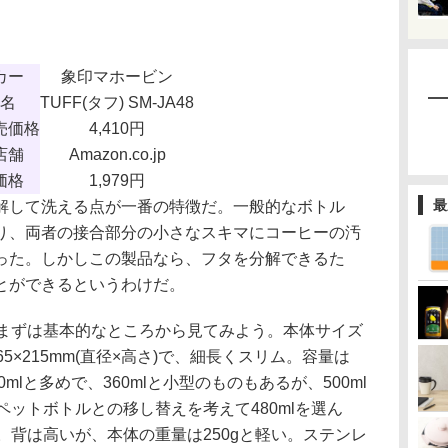
カー
象印マホービン
名
TUFF(タフ) SM-JA48
売価格
4,410円
店舗
Amazon.co.jp
価格
1,979円
最
して洗える点が一番の特徴だ。一般的なボトル
り、両者の接合部分の小さなスキマにコーヒーの汚
った。しかしこの製品なら、フタを分解できるた
とができるというわけだ。
ずは基本的なところから見てみよう。本体サイズ
65×215mm(直径×高さ)で、細長くスリム。容量は
80mlと多めで、360mlと小型のものもあるが、500ml
ペットボトルとの移し替えを考えて480mlを選ん
。背は高いが、本体の重量は250gと軽い。ステンレ