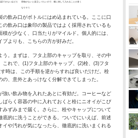
確認できないほどだ
荷物がないと直立しづらいので、横に倒して入れることが多く
なりそう
の飲み口がボトルにはめ込まれている。ここに口
この飲み口は象印の製品ではよく採用されているも
面積が少なく、口当たりがマイルド。個人的には、
イプよりも、こちらの方が好みだ。
う。まずは、フタ上部のキャップを取り、その中
れで、(1)フタ上部のキャップ、(2)栓、(3)フタ
戻す時は、この手順を逆からすれば良いだけだ。栓
のの、意外とあっけなく分解できてしまった。
強い飲み物を入れたあとに有効だ。コーヒーなど
しばらく容器の中に入れておくと栓にニオイがこび
すみずみまで届く。さらに、栓やキャップについて
徹底的に洗うことができる。ついでにいえば、前述
オイや汚れが気になったら、徹底的に洗いまくれる
。