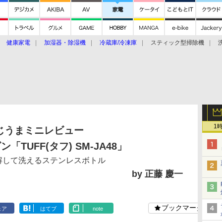
健康家電
加湿器・除湿機
冷蔵庫/冷凍庫
スティック型掃除機
扇風機
オーブン・電子レンジ
スマートハウス
掃除機
家事家電
ke大賞2019】
CES 2020
1
じうまミニレビュー
「TUFF(タフ) SM-JA48」
解して洗えるステンレスボトル
by 正藤 慶一
ブックマーク
ェア
はてブ
note