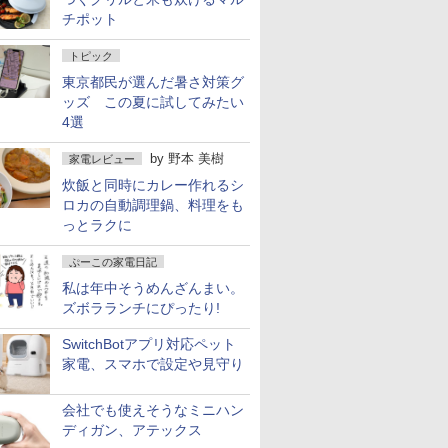
チポット
トピック
東京都民が選んだ暑さ対策グ
ッズ この夏に試してみたい
4選
by
野本 美樹
家電レビュー
炊飯と同時にカレー作れるシ
ロカの自動調理鍋、料理をも
っとラクに
ぷーこの家電日記
私は年中そうめんざんまい。
ズボラランチにぴったり!
SwitchBotアプリ対応ペット
家電、スマホで設定や見守り
会社でも使えそうなミニハン
ディガン、アテックス