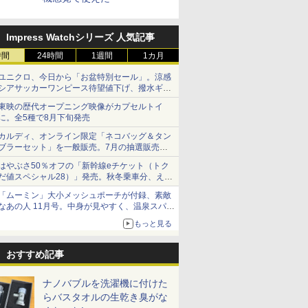
Impress Watchシリーズ 人気記事
時間
24時間
1週間
1カ月
ユニクロ、今日から「お盆特別セール」。涼感
シアサッカーワンピース待望値下げ、撥水ギア
ショーツは1990円に
東映の歴代オープニング映像がカプセルトイ
に。全5種で8月下旬発売
カルディ、オンライン限定「ネコバッグ＆タン
ブラーセット」を一般販売。7月の抽選販売の
当選無効分
はやぶさ50％オフの「新幹線eチケット（トク
だ値スペシャル28）」発売。秋冬乗車分、えき
ねっと限定
「ムーミン」大小メッシュポーチが付録、素敵
なあの人 11月号。中身が見やすく、温泉スパに
も使える
もっと見る
おすすめ記事
ナノバブルを洗濯機に付けた
らバスタオルの生乾き臭がな