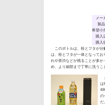
メー
製品
希望小
購入
購入
このボトルは、栓とフタが分解
は、栓とフタが一体となってお
れや茶渋などが残ることが多か
め、より細部まで丁寧に洗うこ
ま
は
4
の
だ