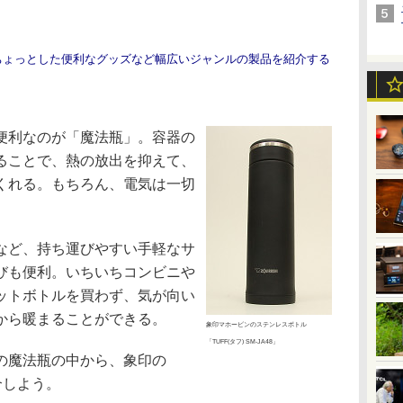
ちょっとした便利なグッズなど幅広いジャンルの製品を紹介する
便利なのが「魔法瓶」。容器の
ることで、熱の放出を抑えて、
くれる。もちろん、電気は一切
など、持ち運びやすい手軽なサ
びも便利。いちいちコンビニや
ットボトルを買わず、気が向い
から暖まることができる。
象印マホービンのステンレスボトル
「TUFF(タフ) SM-JA48」
の魔法瓶の中から、象印の
紹介しよう。