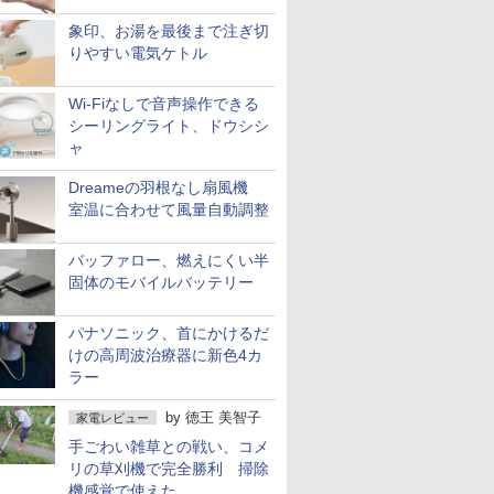
象印、お湯を最後まで注ぎ切
りやすい電気ケトル
Wi-Fiなしで音声操作できる
シーリングライト、ドウシシ
ャ
Dreameの羽根なし扇風機
室温に合わせて風量自動調整
バッファロー、燃えにくい半
固体のモバイルバッテリー
パナソニック、首にかけるだ
けの高周波治療器に新色4カ
ラー
by
徳王 美智子
家電レビュー
手ごわい雑草との戦い、コメ
リの草刈機で完全勝利 掃除
機感覚で使えた