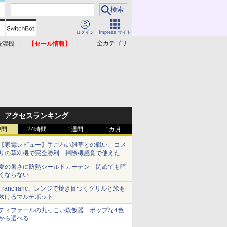
ログイン
Impress サイト
全カテゴリ
洗濯機
【セール情報】
照明器具
美容家電
アクセスランキング
時間
24時間
1週間
1カ月
【家電レビュー】手ごわい雑草との戦い、コメ
リの草刈機で完全勝利 掃除機感覚で使えた
夏の暑さに防熱シールドカーテン 閉めても暗
くならない
Francfranc、レンジで焼き目つくグリルと米も
炊けるマルチポット
ティファールの丸っこい炊飯器 ポップな4色
から選べる