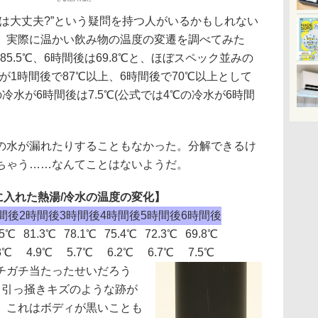
は大丈夫?”という疑問を持つ人がいるかもしれない
。実際に温かい飲み物の温度の変遷を調べてみた
85.5℃、6時間後は69.8℃と、ほぼスペック並みの
が1時間後で87℃以上、6時間後で70℃以上として
の冷水が6時間後は7.5℃(公式では4℃の冷水が6時間
。
水が漏れたりすることもなかった。分解できるけ
ちゃう……なんてことはないようだ。
48に入れた熱湯/冷水の温度の変化】
間後
2時間後
3時間後
4時間後
5時間後
6時間後
.5℃
81.3℃
78.1℃
75.4℃
72.3℃
69.8℃
3℃
4.9℃
5.7℃
6.2℃
6.7℃
7.5℃
チガチ当たったせいだろう
、引っ掻きキズのような跡が
。これはボディが黒いことも