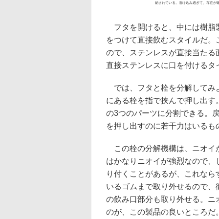
納されている。溶け込み過ぎて、存在が
フタを開けると、中には樹脂製
をつけて直接飲むスタイルだ。
ので、ステンレスが直接当たる
直接ステンレスに口を付けるタ
では、フタと栓を分解してみよ
にある栓を指で挟んで押し出す。こ
の3つのパーツに分割できる。
を押し出すのに若干力はいるも
この栓の分解機構は、ニオイが
はかなりニオイが強烈なので、
り付くことがあるが、これなら
いるゴムまで取り外せるので、
の飲み口部分も取り外せる。ニ
のが、この製品の良いところだ