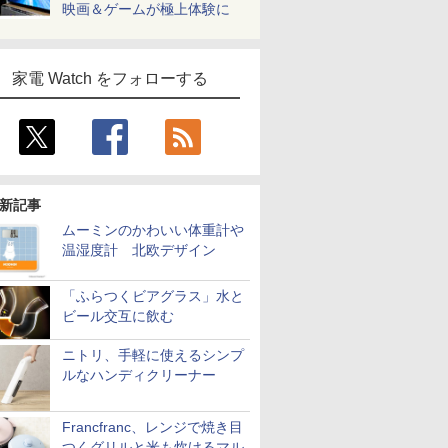
映画＆ゲームが極上体験に
家電 Watch をフォローする
新記事
ムーミンのかわいい体重計や
温湿度計 北欧デザイン
「ふらつくビアグラス」水と
ビール交互に飲む
ニトリ、手軽に使えるシンプ
ルなハンディクリーナー
Francfranc、レンジで焼き目
つくグリルと米も炊けるマル