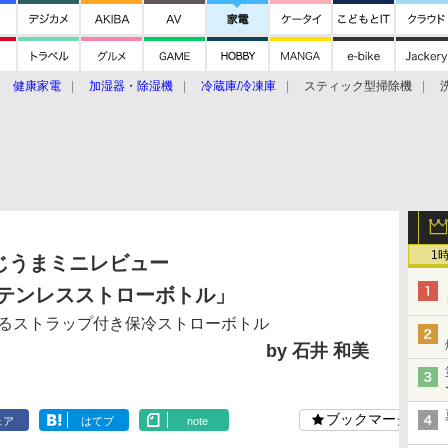
健康家電
加湿器・除湿機
冷蔵庫/冷凍庫
スティック型掃除機
扇風機
オーブン・電子レンジ
スマートハウス
掃除機
家事家電
ke大賞2019】
CES 2020
1
じうまミニレビュー
ステンレスストローボトル」
るストラップ付き保冷ストローボトル
by 石井 和美
ブックマーク
ェア
はてブ
note