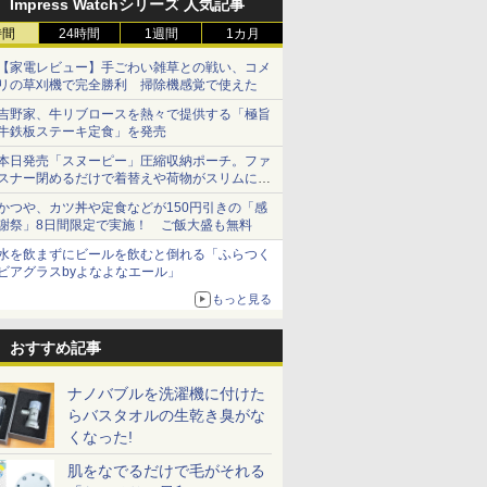
Impress Watchシリーズ 人気記事
時間
24時間
1週間
1カ月
【家電レビュー】手ごわい雑草との戦い、コメ
リの草刈機で完全勝利 掃除機感覚で使えた
吉野家、牛リブロースを熱々で提供する「極旨
牛鉄板ステーキ定食」を発売
本日発売「スヌーピー」圧縮収納ポーチ。ファ
スナー閉めるだけで着替えや荷物がスリムにま
とまる
かつや、カツ丼や定食などが150円引きの「感
謝祭」8日間限定で実施！ ご飯大盛も無料
水を飲まずにビールを飲むと倒れる「ふらつく
ビアグラスbyよなよなエール」
もっと見る
おすすめ記事
ナノバブルを洗濯機に付けた
らバスタオルの生乾き臭がな
くなった!
肌をなでるだけで毛がそれる