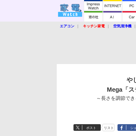
エアコン
キッチン家電
空気清浄機
炊飯器
ロボット掃除機
暖房器具
業界動向
【家電大賞2019】
【e-bi
や
Mega「
～長さを調節でき
ポスト
リスト
シ