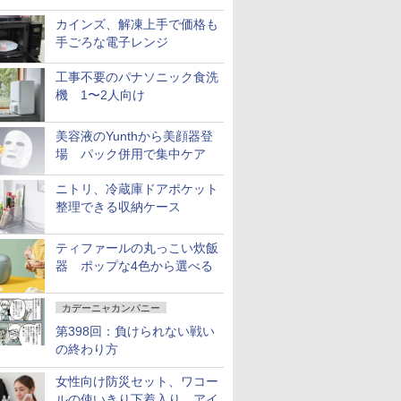
カインズ、解凍上手で価格も
手ごろな電子レンジ
工事不要のパナソニック食洗
機 1〜2人向け
美容液のYunthから美顔器登
場 パック併用で集中ケア
ニトリ、冷蔵庫ドアポケット
整理できる収納ケース
ティファールの丸っこい炊飯
器 ポップな4色から選べる
カデーニャカンパニー
第398回：負けられない戦い
の終わり方
女性向け防災セット、ワコー
ルの使いきり下着入り アイ