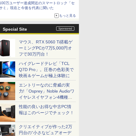
100万ユーザー達成間近のスマートロック「セ
サミ」現在と今後を代表に聞いた
もっと見る
Special Site
マウス、RTX 5060 Ti搭載ゲ
ーミングPCが7万5,000円オ
フで30万円台！
ハイグレードテレビ「TCL
Q7D Pro」。圧巻の色彩美で
映画＆ゲームが極上体験に
エントリーなのに脅威の実
力!「Osprey」Noble Audioワ
イヤレスイヤフォン4機種を
一気に聴く
性能の良いお得な中古PC情
報はこのページでチェック！
クリエイティブが作った2万
円台の“小さなピュアオーデ