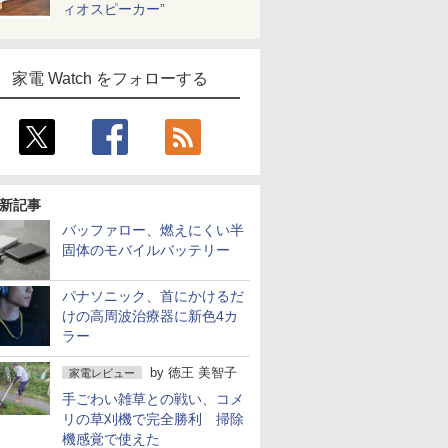
ィオスピーカー”
家電 Watch をフォローする
新記事
バッファロー、燃えにくい半
固体のモバイルバッテリー
パナソニック、首にかけるだ
けの高周波治療器に新色4カ
ラー
by
徳王 美智子
家電レビュー
手ごわい雑草との戦い、コメ
リの草刈機で完全勝利 掃除
機感覚で使えた