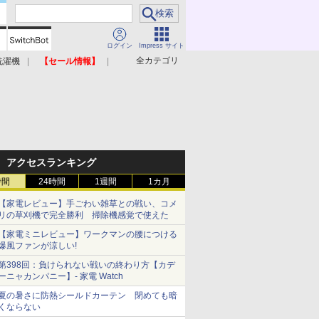
ログイン
Impress サイト
全カテゴリ
洗濯機
【セール情報】
照明器具
美容家電
アクセスランキング
時間
24時間
1週間
1カ月
【家電レビュー】手ごわい雑草との戦い、コメ
リの草刈機で完全勝利 掃除機感覚で使えた
【家電ミニレビュー】ワークマンの腰につける
爆風ファンが涼しい!
第398回：負けられない戦いの終わり方【カデ
ーニャカンパニー】- 家電 Watch
夏の暑さに防熱シールドカーテン 閉めても暗
くならない