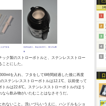
1
ことができる
注ぎ口は広く、氷は入れやすく、洗うのも簡
単
ック製のストローボトルと、ステンレスストロー
ることにした。
300mlを入れ、フタをして6時間経過した後に再度
aのステンレスストローボトルは12.1℃、以前使って
トルは22.6℃。ステンレスストローボトルのほう
れなら飲み物がいたむことはなさそうだ。
れないこと。洗いづらいうえに、ハンドルもショ