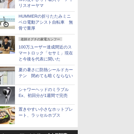
リスオーヤマ
HUMMERの折りたたみミニ
ベロ電動アシスト自転車 無
骨で重厚
老師オグチの家電カンフー
100万ユーザー達成間近のス
マートロック「セサミ」現在
と今後を代表に聞いた
夏の暑さに防熱シールドカー
テン 閉めても暗くならない
シャワーヘッドのミラブル
Ex、初回分が1週間で完売
置きやすい小さなホットプレ
ート、ラッセルホブス