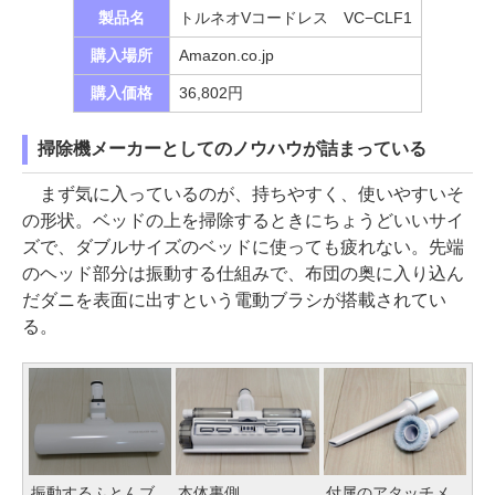
製品名
トルネオVコードレス VC−CLF1
購入場所
Amazon.co.jp
購入価格
36,802円
掃除機メーカーとしてのノウハウが詰まっている
まず気に入っているのが、持ちやすく、使いやすいそ
の形状。ベッドの上を掃除するときにちょうどいいサイ
ズで、ダブルサイズのベッドに使っても疲れない。先端
のヘッド部分は振動する仕組みで、布団の奥に入り込ん
だダニを表面に出すという電動ブラシが搭載されてい
る。
振動するふとんブ
本体裏側
付属のアタッチメ