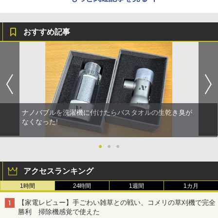
おすすめ記事
ナノバブルを洗濯機に付けたらバスタオルの生乾き臭が
なくなった!
●
●
●
アクセスランキング
1時間
24時間
1週間
1カ月
【家電レビュー】手ごわい雑草との戦い、コメリの草刈機で完全
勝利 掃除機感覚で使えた