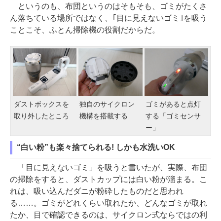
というのも、布団というのはそもそも、ゴミがたくさ
ん落ちている場所ではなく、｢目に見えないゴミ｣を吸う
ことこそ、ふとん掃除機の役割だからだ。
ダストボックスを
独自のサイクロン
ゴミがあると点灯
取り外したところ
機構を搭載する
する「ゴミセンサ
ー」
“白い粉”も楽々捨てられる! しかも水洗いOK
「目に見えないゴミ」を吸うと書いたが、実際、布団
の掃除をすると、ダストカップには白い粉が溜まる。こ
れは、吸い込んだダニが粉砕したものだと思われ
る……。ゴミがどれくらい取れたか、どんなゴミが取れ
たか、目で確認できるのは、サイクロン式ならではの利