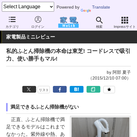
Powered by
Translate
家電 Watch
生活家電
掃除機
ハンディクリーナー
カテゴリ
ログイン
検索
Impressサイト
家電製品ミニレビュー
私的ふとん掃除機の本命は東芝! コードレスで吸引
力、使い勝手もマル!
by 阿部 夏子
（2015/12/10 07:00）
リスト
満足できるふとん掃除機がない
正直、ふとん掃除機で満
足できるモデルはこれまで
なかった。紫外線や熱、あ