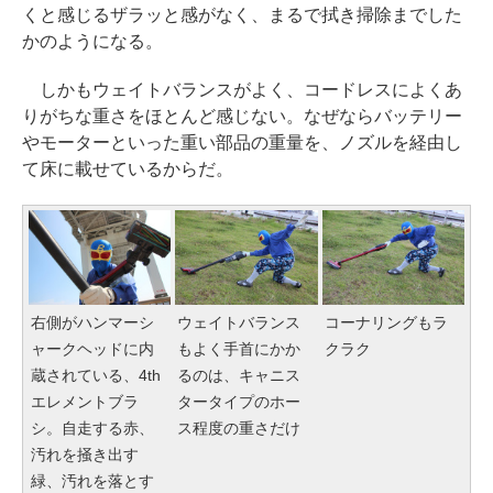
くと感じるザラッと感がなく、まるで拭き掃除までした
かのようになる。
しかもウェイトバランスがよく、コードレスによくあ
りがちな重さをほとんど感じない。なぜならバッテリー
やモーターといった重い部品の重量を、ノズルを経由し
て床に載せているからだ。
右側がハンマーシ
ウェイトバランス
コーナリングもラ
ャークヘッドに内
もよく手首にかか
クラク
蔵されている、4th
るのは、キャニス
エレメントブラ
タータイプのホー
シ。自走する赤、
ス程度の重さだけ
汚れを掻き出す
緑、汚れを落とす