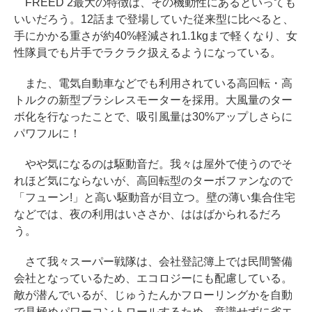
FREED 2最大の特徴は、その機動性にあるといっても
いいだろう。12話まで登場していた従来型に比べると、
手にかかる重さが約40%軽減され1.1kgまで軽くなり、女
性隊員でも片手でラクラク扱えるようになっている。
また、電気自動車などでも利用されている高回転・高
トルクの新型ブラシレスモーターを採用。大風量のター
ボ化を行なったことで、吸引風量は30%アップしさらに
パワフルに！
やや気になるのは駆動音だ。我々は屋外で使うのでそ
れほど気にならないが、高回転型のターボファンなので
「フューン!」と高い駆動音が目立つ。壁の薄い集合住宅
などでは、夜の利用はいささか、ははばかられるだろ
う。
さて我々スーパー戦隊は、会社登記簿上では民間警備
会社となっているため、エコロジーにも配慮している。
敵が潜んでいるが、じゅうたんかフローリングかを自動
で見極めパワーコントロールするため、意識せずに省エ