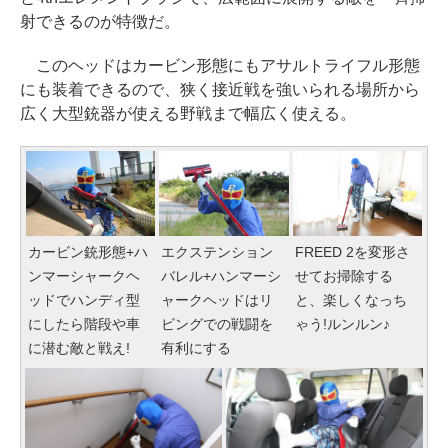
射できるのが特徴だ。
このヘッドはカービン形態にもアサルトライフル形態
にも装着できるので、狭く接近戦を強いられる場所から
広く大型銃器が使える野戦まで幅広く使える。
カービン銃形態+ハ
エクステンション
FREED 2を変形さ
ンマーシャークヘ
バレル+ハンマーシ
せてお掃除する
ッドでハンディ型
ャークヘッドはリ
と、楽しくなっち
にしたら階段や車
ビングでの戦闘を
ゃう!ルンルン♪
に潜む敵と戦え!
有利にする