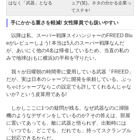
はなく「武器」となる
ュア(笑)。ネタの分かる企業っ
てステキ!
手にかかる重さを軽減! 女性隊員でも扱いやすい
以降は私、スーパー戦隊スイハンジャーのFREED Blu
eがレビューしよう! 本当は5人のスーパー戦隊なんだ
が、あいにく他の4名は帰省しているため、当直の私の
みで地球(おもに横浜)の平和を守りたい。
我々が日曜朝の時間帯に愛用している武器「FREED」
だが、実は日本のシャープに開発を依頼している。ぶっ
ちゃけシャープならこの設定でも許してくれるんじゃな
いか? という皮算用である!
しかしここに1つの疑問が残る。なぜ武器なのに掃除
機のようなデザインをしているのか? その答えは、部屋
に置いてあっても、敵に武器と悟られず、出動時には
「いつでも、どこでも、だれでも」持ってスクランブル
に対応できるからだ。