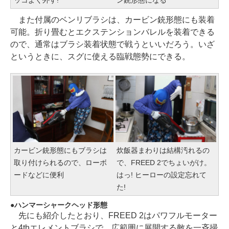
また付属のベンリブラシは、カービン銃形態にも装着
可能。折り畳むとエクステンションバレルを装着できる
ので、通常はブラシ装着状態で戦うといいだろう。いざ
というときに、スグに使える臨戦態勢にできる。
カービン銃形態にもブラシは
炊飯器まわりは結構汚れるの
取り付けられるので、ローボ
で、FREED 2でちょいがけ。
ードなどに便利
はっ! ヒーローの設定忘れて
た!
ハンマーシャークヘッド形態
先にも紹介したとおり、FREED 2はパワフルモーター
と4thエレメントブラシで、広範囲に展開する敵を一斉掃