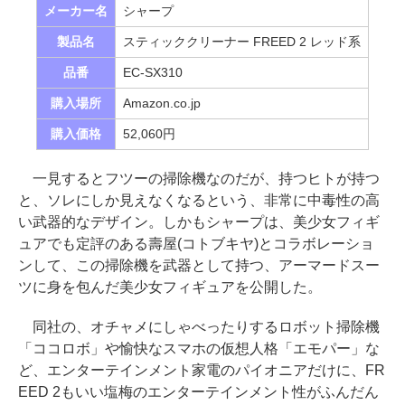
メーカー名
シャープ
製品名
スティッククリーナー FREED 2 レッド系
品番
EC-SX310
購入場所
Amazon.co.jp
購入価格
52,060円
一見するとフツーの掃除機なのだが、持つヒトが持つ
と、ソレにしか見えなくなるという、非常に中毒性の高
い武器的なデザイン。しかもシャープは、美少女フィギ
ュアでも定評のある壽屋(コトブキヤ)とコラボレーショ
ンして、この掃除機を武器として持つ、アーマードスー
ツに身を包んだ美少女フィギュアを公開した。
同社の、オチャメにしゃべったりするロボット掃除機
「ココロボ」や愉快なスマホの仮想人格「エモパー」な
ど、エンターテインメント家電のパイオニアだけに、FR
EED 2もいい塩梅のエンターテインメント性がふんだん