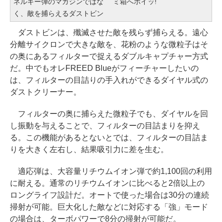
ネルギー弾のマガジンではな
ミ箱へポイッ!
く、敵を捕らえるダストビン
ダストビンは、殲滅させた敵を残らず捕らえる。遠心
分離サイクロンで大きな敵を、花粉のような微粒子はそ
の奥にあるフィルターで捉えるダブルキャプチャー方式
だ。中でもオレFREED Blueがフィーチャーしたいの
は、フィルターの目詰りの手入れができるダイヤル式の
ダストクリーナー。
フィルターの奥に捕らえた微粒子でも、ダイヤルを回
し振動を与えることで、フィルターの目詰まりを抑え
る。この機能があるとないとでは、フィルターの目詰ま
りを大きく左右し、結果吸引力に差を生む。
適応弾は、大容量リチウムイオン弾で約1,100回の利用
に耐える。通常のリチウムイオンに比べると2倍以上の
ロングライフ設計だ。オートで使った場合は30分の連続
掃射が可能。巨大化した敵などに対応する「強」モード
の場合は、ターボパワーで8分の掃射が可能だ。