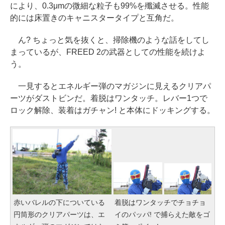
により、0.3μmの微細な粒子も99%を殲滅させる。性能
的には床置きのキャニスタータイプと互角だ。
ん? ちょっと気を抜くと、掃除機のような話をしてし
まっているが、FREED 2の武器としての性能を続けよ
う。
一見するとエネルギー弾のマガジンに見えるクリアパ
ーツがダストビンだ。着脱はワンタッチ。レバー1つで
ロック解除、装着はガチャン! と本体にドッキングする。
赤いバレルの下についている
着脱はワンタッチでチョチョ
円筒形のクリアパーツは、エ
イのパッパ! で捕らえた敵をゴ