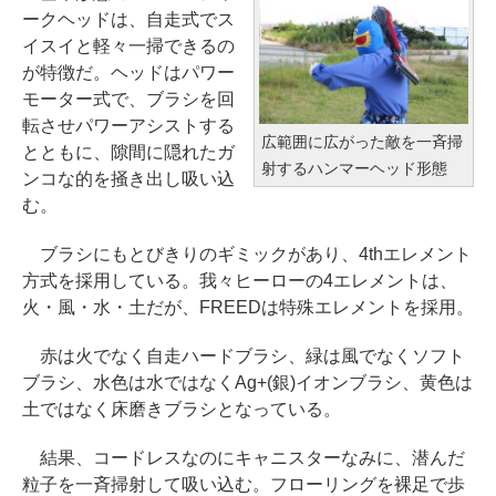
ークヘッドは、自走式でス
イスイと軽々一掃できるの
が特徴だ。ヘッドはパワー
モーター式で、ブラシを回
転させパワーアシストする
広範囲に広がった敵を一斉掃
とともに、隙間に隠れたガ
射するハンマーヘッド形態
ンコな的を掻き出し吸い込
む。
ブラシにもとびきりのギミックがあり、4thエレメント
方式を採用している。我々ヒーローの4エレメントは、
火・風・水・土だが、FREEDは特殊エレメントを採用。
赤は火でなく自走ハードブラシ、緑は風でなくソフト
ブラシ、水色は水ではなくAg+(銀)イオンブラシ、黄色は
土ではなく床磨きブラシとなっている。
結果、コードレスなのにキャニスターなみに、潜んだ
粒子を一斉掃射して吸い込む。フローリングを裸足で歩