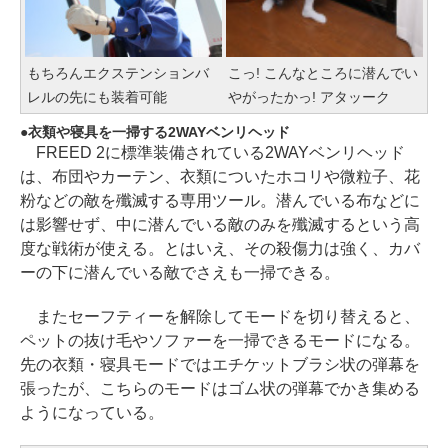
もちろんエクステンションバ
こっ! こんなところに潜んでい
レルの先にも装着可能
やがったかっ! アタッーク
衣類や寝具を一掃する2WAYベンリヘッド
FREED 2に標準装備されている2WAYベンリヘッド
は、布団やカーテン、衣類についたホコリや微粒子、花
粉などの敵を殲滅する専用ツール。潜んでいる布などに
は影響せず、中に潜んでいる敵のみを殲滅するという高
度な戦術が使える。とはいえ、その殺傷力は強く、カバ
ーの下に潜んでいる敵でさえも一掃できる。
またセーフティーを解除してモードを切り替えると、
ペットの抜け毛やソファーを一掃できるモードになる。
先の衣類・寝具モードではエチケットブラシ状の弾幕を
張ったが、こちらのモードはゴム状の弾幕でかき集める
ようになっている。