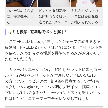
カバーはめくらず
ピンクの疑似花粉
もちろんダストカ
に、掃除機をかけ
は跡形もなく吸い
ップには疑似花粉
た
込まれた! スゲーぞ!
が捕えられている
キミも後楽○遊園地でボクと握手!
さてFREED Blueがお届けしたシャープの武器過ぎる
掃除機「FREED 2」が、どれだけエンターテイメント性
を秘め、かつあらゆる場所を掃除できるかがお分かりい
ただけただろう。
カラーバリエーションは、紹介したレッドに加えゴー
ルド、2WAYベンリヘッドが付属しない「EC-SX210」
の方はブルーとピンクの、計4色を用意する。いずれも
メタリックの効いたアーバン調なデザイン。幅広いコス
プレにも対応できるバリエーションの広さも魅力だ。女
性はぜひビキニアーマーでチャレンジしてほしい!