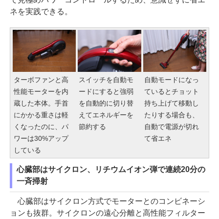
ネを実践できる。
ターボファンと高
スイッチを自動モ
自動モードになっ
性能モーターを内
ードにすると強弱
ているとチョット
蔵した本体。手首
を自動的に切り替
持ち上げて移動し
にかかる重さは軽
えてエネルギーを
たりする場合も、
くなったのに、パ
節約する
自動で電源が切れ
ワーは30%アップ
て省エネ
している
心臓部はサイクロン、リチウムイオン弾で連続20分の
一斉掃射
心臓部はサイクロン方式でモーターとのコンビネーシ
ョンも抜群。サイクロンの遠心分離と高性能フィルター