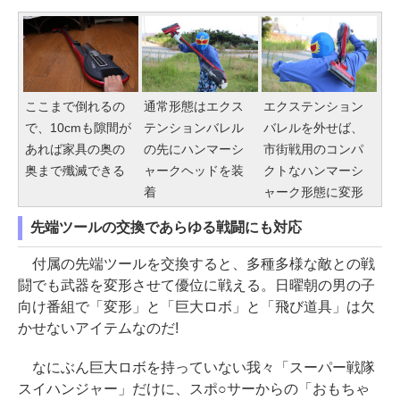
ここまで倒れるの
通常形態はエクス
エクステンション
で、10cmも隙間が
テンションバレル
バレルを外せば、
あれば家具の奥の
の先にハンマーシ
市街戦用のコンパ
奥まで殲滅できる
ャークヘッドを装
クトなハンマーシ
着
ャーク形態に変形
先端ツールの交換であらゆる戦闘にも対応
付属の先端ツールを交換すると、多種多様な敵との戦
闘でも武器を変形させて優位に戦える。日曜朝の男の子
向け番組で「変形」と「巨大ロボ」と「飛び道具」は欠
かせないアイテムなのだ!
なにぶん巨大ロボを持っていない我々「スーパー戦隊
スイハンジャー」だけに、スポ○サーからの「おもちゃ