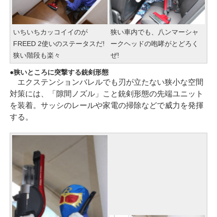
いちいちカッコイイのが
狭い車内でも、八ンマーシャ
FREED 2使いのステータスだ!
ークヘッドの咆哮がとどろく
狭い階段も楽々
ぜ!
狭いところに突撃する銃剣形態
エクステンションバレルでも刃が立たない狭小な空間
対策には、「隙間ノズル」こと銃剣形態の先端ユニット
を装着。サッシのレールや家電の掃除などで威力を発揮
する。