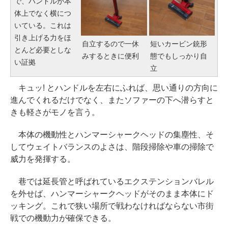
で、ハンドルが本
体上でなく横につ
いている。これは
引き上げる力をほ
自立するので一休
短いカービン銃形
とんど必要としな
みするときに便利
態でもしっかり自
い証拠
立
キュッ! とハンドルを左右にふれば、思い通りの方向に
進んでくれるだけでなく、またソファーの下へ潜らすと
きも軽さがモノを言う。
本体の機動性とハンマーシャークヘッドの集塵性、そ
してウェイトバランスのよさは、階段掃除や車の掃除で
威力を発揮する。
巷では延長管と呼ばれているエクステンションバレル
を外せば、ハンマーシャークヘッドがそのまま本体にド
ッキング。これで狭い場所で戦わなければならない市街
戦での機動力が確保できる。