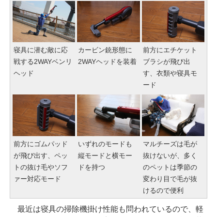
寝具に潜む敵に応
カービン銃形態に
前方にエチケット
戦する2WAYベンリ
2WAYヘッドを装着
ブラシが飛び出
ヘッド
す、衣類や寝具モ
ード
前方にゴムパッド
いずれのモードも
マルチーズは毛が
が飛び出す、ペッ
縦モードと横モー
抜けないが、多く
トの抜け毛やソフ
ドを持つ
のペットは季節の
ァー対応モード
変わり目で毛が抜
けるので便利
最近は寝具の掃除機掛け性能も問われているので、軽