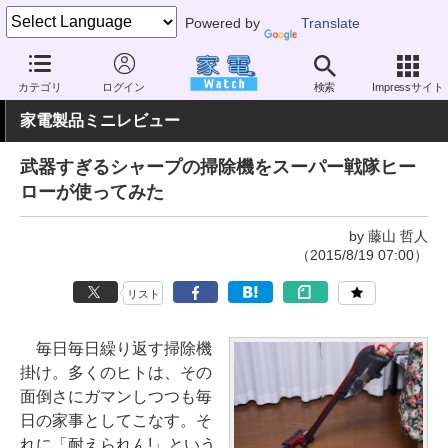
Powered by
Translate
家電 Watch
生活家電
掃除機
スティック型
カテゴリ
ログイン
検索
Impressサイト
家電製品ミニレビュー
武器すぎるシャープの掃除機をスーパー戦隊ヒー
ローが使ってみた
by 藤山 哲人
（2015/8/19 07:00）
リスト
毎日毎日繰り返す掃除機
掛け。多くのヒトは、その
面倒さにガマンしつつも毎
日の家事としてこなす。そ
れに「耐えられん!」という