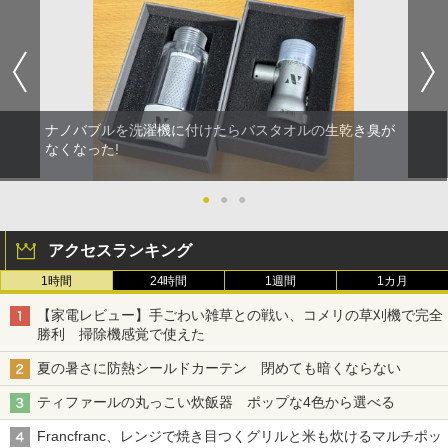
ナノバブルを洗濯機に付けたらバスタオルの生乾き臭が
なくなった!
●
●
●
アクセスランキング
1時間
24時間
1週間
1カ月
【家電レビュー】手ごわい雑草との戦い、コメリの草刈機で完全
勝利 掃除機感覚で使えた
夏の暑さに防熱シールドカーテン 閉めても暗くならない
ティファールの丸っこい炊飯器 ポップな4色から選べる
Francfranc、レンジで焼き目つくグリルと米も炊けるマルチポッ