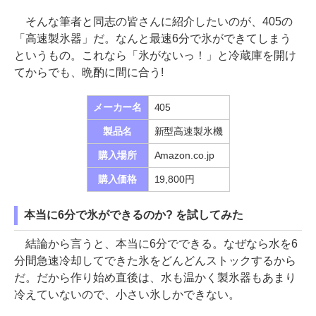
そんな筆者と同志の皆さんに紹介したいのが、405の
「高速製氷器」だ。なんと最速6分で氷ができてしまう
というもの。これなら「氷がないっ！」と冷蔵庫を開け
てからでも、晩酌に間に合う!
メーカー名
405
製品名
新型高速製氷機
購入場所
Amazon.co.jp
購入価格
19,800円
本当に6分で氷ができるのか? を試してみた
結論から言うと、本当に6分でできる。なぜなら水を6
分間急速冷却してできた氷をどんどんストックするから
だ。だから作り始め直後は、水も温かく製氷器もあまり
冷えていないので、小さい氷しかできない。