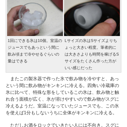
1回にできる氷は10個。室温の
Lサイズの氷はSサイズよりち
ジュースでもあっという間に
ょっと大きい程度。筆者的に
飲み頃まで冷やせるぐらいの
は大きさよりも時間を稼げるS
量はできる
サイズをたくさん作った方が
いい感じだった
またこの製氷器で作った氷で飲み物を冷やすと、あっ
という間に飲み物がキンキンに冷える。四角い冷蔵庫の
氷に比べて、特殊な形をしているこの氷は、飲み物と触
れ合う面積が広く、氷が溶けやすいので飲み物がスグに
冷えるようだ。室温になっていたジュースでも、この氷
を使えば1分もしないうちに全体がキンキンに冷える。
ただしお酒をロックでいきたい人には不向き。スグに