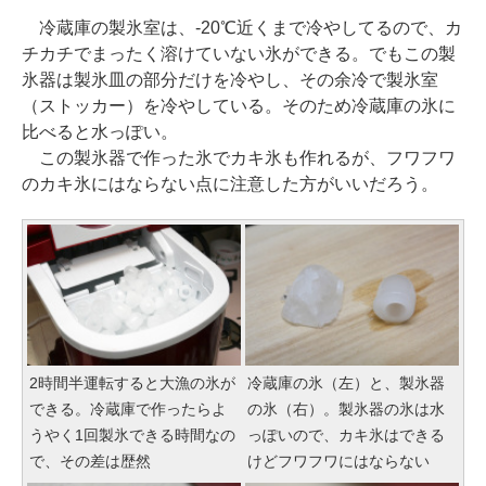
冷蔵庫の製氷室は、-20℃近くまで冷やしてるので、カ
チカチでまったく溶けていない氷ができる。でもこの製
氷器は製氷皿の部分だけを冷やし、その余冷で製氷室
（ストッカー）を冷やしている。そのため冷蔵庫の氷に
比べると水っぽい。
この製氷器で作った氷でカキ氷も作れるが、フワフワ
のカキ氷にはならない点に注意した方がいいだろう。
2時間半運転すると大漁の氷が
冷蔵庫の氷（左）と、製氷器
できる。冷蔵庫で作ったらよ
の氷（右）。製氷器の氷は水
うやく1回製氷できる時間なの
っぽいので、カキ氷はできる
で、その差は歴然
けどフワフワにはならない