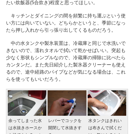
たい炊飯器(5合炊き)程度と思ってほしい。
キッチンとダイニングの間を頻繁に持ち運ぶという使
い方には向いていない。どちらかというと、季節になっ
たら押し入れから引っ張り出してくるものだろう。
中の水タンクや製氷装置は、冷蔵庫と同じで水洗いで
きないので、濡れタオルで拭いて乾かせばいい。突起も
少なく形状もシンプルなので、冷蔵庫の掃除に比べたら
カンタンだ。また先日紹介した製氷器クリーナーも使え
るので、途中経路のパイプなどが気になる場合は、これ
らを使ってもいいだろう。
余ってしまった水
レバーでコックを
水タンクはきれい
は水抜きホースか
開閉して水抜きす
は布きんで拭くだ