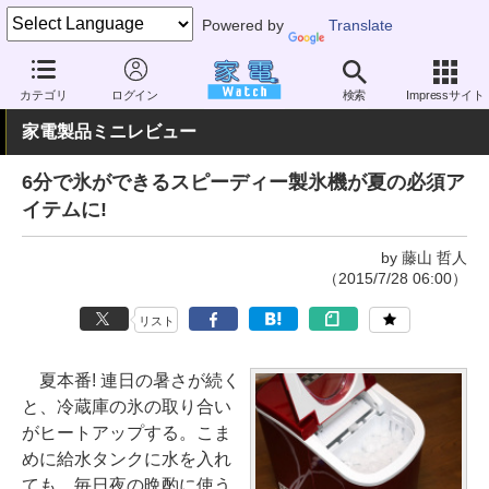
Powered by
Translate
家電 Watch
生活家電
冷蔵庫/冷凍庫
その他
カテゴリ
ログイン
検索
Impressサイト
家電製品ミニレビュー
6分で氷ができるスピーディー製氷機が夏の必須ア
イテムに!
by 藤山 哲人
（2015/7/28 06:00）
リスト
夏本番! 連日の暑さが続く
と、冷蔵庫の氷の取り合い
がヒートアップする。こま
めに給水タンクに水を入れ
ても、毎日夜の晩酌に使う