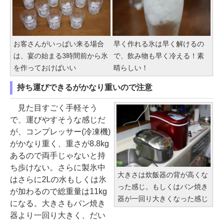
お客さんがいっぱい来る場合
早く作れる氷は早く解けるの
は、宴の始まる3時間前から氷
で、飲み物も早く冷える！素
を作っておけばいい
晴らしい！
持ち運びできるがかなり重いので注意
見た目すごく手軽そう
で、運びやすそうな感じだ
が、コンプレッサー(冷凍機)
がかなり重く、重さが8.8kg
あるので両手じゃないと持
ち歩けない。さらに製氷中
大きさは炊飯器の背が高くな
はさらに2Lの水もしくは氷
った感じ。もしくはパン焼き
が加わるので総重量は11kg
器が一回り大きくなった感じ
になる。大きさもパン焼き
器より一回り大きく、だい