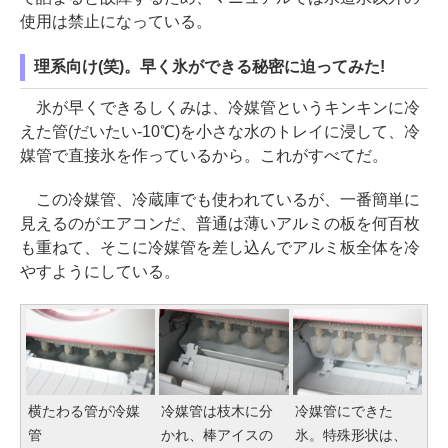
使用は禁止になっている。
理系向け(笑)。早く氷ができる秘密に迫ってみた!
氷が早くできるしくみは、冷媒管というキンキンに冷
えた管(だいたい-10℃)を小さな水のトレイに浸して、冷
媒管で直接氷を作っているから。これがすべてだ。
この冷媒管、冷蔵庫でも使われているが、一番簡単に
見えるのがエアコンだ、普通は薄いアルミの板を何百枚
も重ねて、そこに冷媒管を差し込んでアルミ板全体を冷
やすようにしている。
横たわる管が冷媒
冷媒管は枝木に分
冷媒管にできた
管
かれ、棒アイスの
氷。特殊形状は、