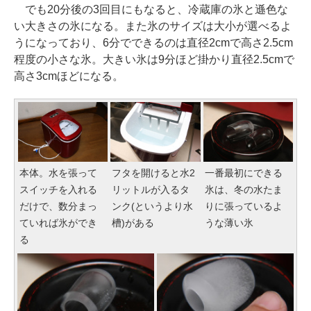
でも20分後の3回目にもなると、冷蔵庫の氷と遜色な
い大きさの氷になる。また氷のサイズは大小が選べるよ
うになっており、6分でできるのは直径2cmで高さ2.5cm
程度の小さな氷。大きい氷は9分ほど掛かり直径2.5cmで
高さ3cmほどになる。
本体。水を張って
フタを開けると水2
一番最初にできる
スイッチを入れる
リットルが入るタ
氷は、冬の水たま
だけで、数分まっ
ンク(というより水
りに張っているよ
ていれば氷ができ
槽)がある
うな薄い氷
る