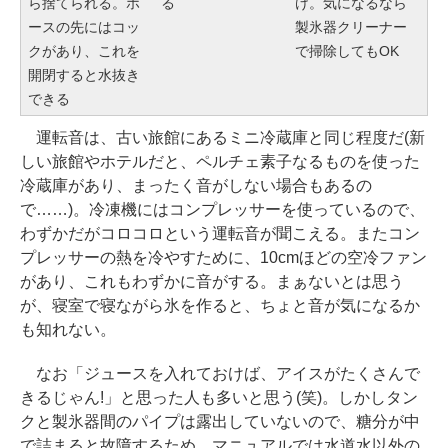
ら捨てられる。ホ
る
け。気になるなら
ースの先にはコッ
製氷器クリーナー
クがあり、これを
で掃除してもOK
開閉すると水抜き
できる
運転音は、古い旅館にあるミニ冷蔵庫と同じ程度だ(新
しい旅館やホテルだと、ペルチェ素子なるものを使った
冷蔵庫があり、まったく音がしない場合もあるの
で……)。冷凍機にはコンプレッサーを使っているので、
わずかだがコロコロという運転音が聞こえる。またコン
プレッサーの熱を冷やすために、10cmほどの空冷ファン
があり、これもわずかに音がする。まぁないとは思う
が、寝室で寝ながら氷を作ると、ちょと音が気になるか
も知れない。
なお「ジュースを入れておけば、アイスがたくさんで
きるじゃん!」と思った人も多いと思う(笑)。しかしタン
クと製氷器間のパイプは露出していないので、糖分が中
で詰まると故障するため、マニュアルでは水道水以外の