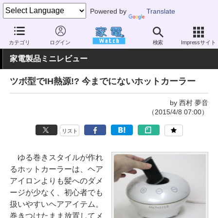
Powered by
Translate
家電 Watch
ヘルスケア
美容家電
ヘアーアイロン
カテゴリ
ログイン
検索
Impressサイト
家電製品ミニレビュー
ツボ型でIH熱源!? 今までにないホットカーラー
by 西村 夢音
（2015/4/8 07:00）
リスト
ゆる巻きスタイルが作れ
るホットカーラーは、ヘア
アイロンよりも髪へのダメ
ージが少なく、初心者でも
扱いやすいヘアアイテム。
巻きつけたまま放置してメ