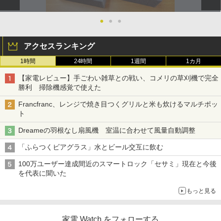
●
●
●
アクセスランキング
1時間
24時間
1週間
1カ月
【家電レビュー】手ごわい雑草との戦い、コメリの草刈機で完全
勝利 掃除機感覚で使えた
Francfranc、レンジで焼き目つくグリルと米も炊けるマルチポッ
ト
Dreameの羽根なし扇風機 室温に合わせて風量自動調整
「ふらつくビアグラス」水とビール交互に飲む
100万ユーザー達成間近のスマートロック「セサミ」現在と今後
を代表に聞いた
もっと見る
家電 Watch をフォローする