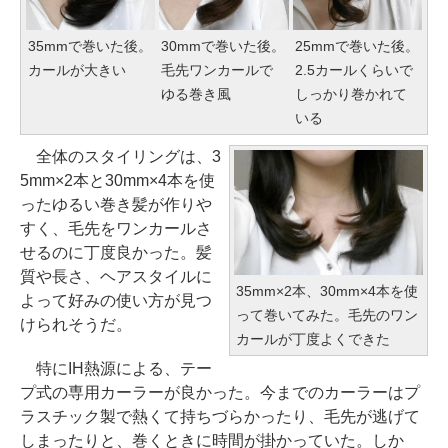
35mmで巻いた後。
30mmで巻いた後。
25mmで巻いた後。
カールが大きい
毛先ワンカールで
2.5カールくらいで
ゆる巻き風
しっかり巻かれて
いる
全体のスタイリングは、3
5mm×2本と30mm×4本を使
ったゆるい巻き髪が作りや
すく、毛先をワンカールさ
せるのに丁度良かった。髪
質や長さ、ヘアスタイルに
35mm×2本、30mm×4本を使
よって好みの使い方が見つ
って巻いてみた。毛先のワン
けられそうだ。
カールが丁度よくできた
特にIH熱源による、テー
プ式の専用カーラーが良かった。今までのカーラーはプ
ラスチック製で熱くて持ちづらかったり、毛先が逃げて
しまったりと、巻くときに時間が掛かっていた。しか