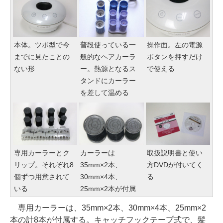
本体。ツボ型で今
普段使っている一
操作面。左の電源
までに見たことの
般的なヘアカーラ
ボタンを押すだけ
ない形
ー。熱源となるス
で使える
タンドにカーラー
を差して温める
専用カーラーとク
カーラーは
取扱説明書と使い
リップ。それぞれ8
35mm×2本、
方DVDが付いてく
個ずつ用意されて
30mm×4本、
る
いる
25mm×2本が付属
専用カーラーは、35mm×2本、30mm×4本、25mm×2
本の計8本が付属する。キャッチフックテープ式で、髪