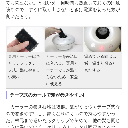
ても問題ない。とはいえ、何時間も放置しておくのは危
険なので、すぐに取り出さないときは電源を切った方が
良いだろう。
専用カーラーはキ
カーラーを差込口
温めている間は点
ャッチフックテー
に入れる。専用カ
滅、温まり切ると
プ式。髪にやさし
ーラーでしか温ま
点灯する
い素材
らないため、安全
に使える
テープ式のカールで髪が巻きやすい!
カーラーの巻き心地は抜群。髪がくっつくテープ式な
ので巻きやすいし、熱くなりにくいので持ちやすかっ
た。根元まで巻いたらクリップで留めて、他の髪も同じ
ように巻いていく。クリップはしっかり固定されるの