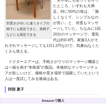
夫や母にも使ってもらっ
たところ、いずれも大満
足。特に50代の母は、「難
しくなくて、シンプルなの
が良い」と、何度もマッサ
肘置きが付いた違うタイプの
ージしていた。ちなみに1回
椅子にも固定できた。座椅子
20分のマッサージで、電気
などにも固定できる
代は約0.4円。家族3人がそ
れぞれマッサージしても1日1.2円なので、気兼ねなくた
くさん使える。
ドクターエアーは、手軽さがウリのマッサージ機器と
は一線を画す“本格派”の製品。本格的なマッサージチェ
アが欲しいけど、価格や置き場所で躊躇していたという
人は一度試してみる価値はある。
阿部 夏子
Amazonで購入