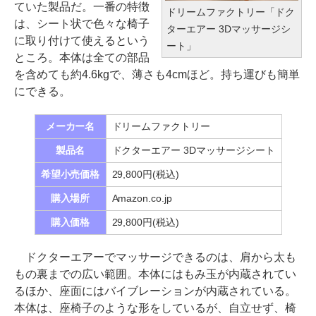
ていた製品だ。一番の特徴
ドリームファクトリー「ドク
は、シート状で色々な椅子
ターエアー 3Dマッサージシ
に取り付けて使えるという
ート」
ところ。本体は全ての部品
を含めても約4.6kgで、薄さも4cmほど。持ち運びも簡単
にできる。
メーカー名
ドリームファクトリー
製品名
ドクターエアー 3Dマッサージシート
希望小売価格
29,800円(税込)
購入場所
Amazon.co.jp
購入価格
29,800円(税込)
ドクターエアーでマッサージできるのは、肩から太も
もの裏までの広い範囲。本体にはもみ玉が内蔵されてい
るほか、座面にはバイブレーションが内蔵されている。
本体は、座椅子のような形をしているが、自立せず、椅