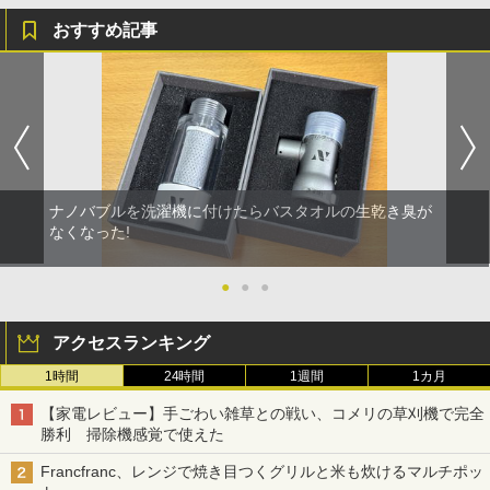
おすすめ記事
ナノバブルを洗濯機に付けたらバスタオルの生乾き臭が
なくなった!
●
●
●
アクセスランキング
1時間
24時間
1週間
1カ月
【家電レビュー】手ごわい雑草との戦い、コメリの草刈機で完全
勝利 掃除機感覚で使えた
Francfranc、レンジで焼き目つくグリルと米も炊けるマルチポッ