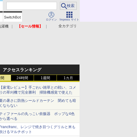
ログイン
Impress サイト
全カテゴリ
洗濯機
【セール情報】
照明器具
美容家電
アクセスランキング
時間
24時間
1週間
1カ月
【家電レビュー】手ごわい雑草との戦い、コメ
リの草刈機で完全勝利 掃除機感覚で使えた
夏の暑さに防熱シールドカーテン 閉めても暗
くならない
ティファールの丸っこい炊飯器 ポップな4色
から選べる
Francfranc、レンジで焼き目つくグリルと米も
炊けるマルチポット