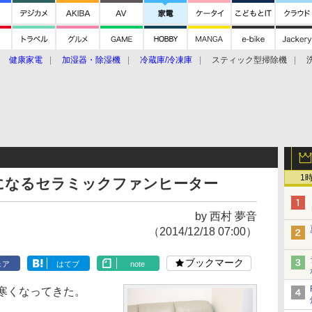
健康家電
加湿器・除湿機
冷蔵庫/冷凍庫
スティック型掃除機
扇風機
オーブン・電子レンジ
スマートハウス
掃除機
家事家電
ke大賞2019】
CES 2020
1
になるセラミックファンヒーター
by 西村 夢音
（2014/12/18 07:00）
ブックマーク
ェア
はてブ
note
寒くなってきた。