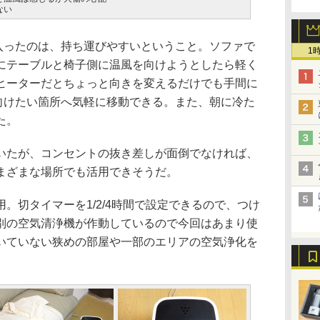
ない
に入ったのは、持ち運びやすいということ。ソファで
1
にテーブルと椅子側に温風を向けようとしたら軽く
ヒーターだとちょっと向きを変えるだけでも手間に
を向けたい箇所へ気軽に移動できる。また、朝に冷た
た。
いたが、コンセントの抜き差しが面倒でなければ、
まざまな場所でも活用できそうだ。
切タイマーを1/2/4時間で設定できるので、つけ
別の空気清浄機が作動しているので今回はあまり使
いていない狭めの部屋や一部のエリアの空気浄化を
。