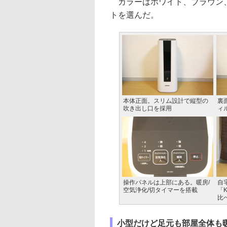
カラーはホワイト、ブラウン、
トを選んだ。
本体正面。スリム設計で縦型の
裏
吹き出し口を採用
ィ
操作パネルは上部にある。暖房/
自
空気浄化/切タイマーを搭載
「K
比
小型だけど足元も部屋全体も暖