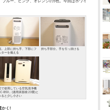
ブルー、ピンク、オレンジの5色。今回はホワイ
面。上部に持ち手、下部にフ
持ち手部分。手を引っ掛ける
ルターを備える
宅で使用している空気清浄機
C-B50」(適用床面積:23畳)と
べると少し小さい
かく!