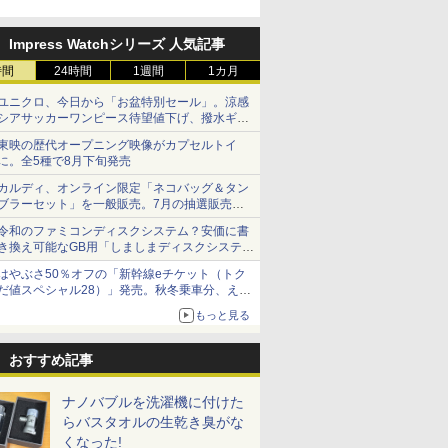
Impress Watchシリーズ 人気記事
時間
24時間
1週間
1カ月
ユニクロ、今日から「お盆特別セール」。涼感
シアサッカーワンピース待望値下げ、撥水ギア
ショーツは1990円に
東映の歴代オープニング映像がカプセルトイ
に。全5種で8月下旬発売
カルディ、オンライン限定「ネコバッグ＆タン
ブラーセット」を一般販売。7月の抽選販売の
当選無効分
令和のファミコンディスクシステム？安価に書
き換え可能なGB用「しましまディスクシステ
ム」
はやぶさ50％オフの「新幹線eチケット（トク
だ値スペシャル28）」発売。秋冬乗車分、えき
ねっと限定
もっと見る
おすすめ記事
ナノバブルを洗濯機に付けた
らバスタオルの生乾き臭がな
くなった!