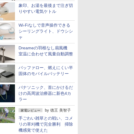
象印、お湯を最後まで注ぎ切
りやすい電気ケトル
Wi-Fiなしで音声操作できる
シーリングライト、ドウシシ
ャ
Dreameの羽根なし扇風機
室温に合わせて風量自動調整
バッファロー、燃えにくい半
固体のモバイルバッテリー
パナソニック、首にかけるだ
けの高周波治療器に新色4カ
ラー
by
徳王 美智子
家電レビュー
手ごわい雑草との戦い、コメ
リの草刈機で完全勝利 掃除
機感覚で使えた