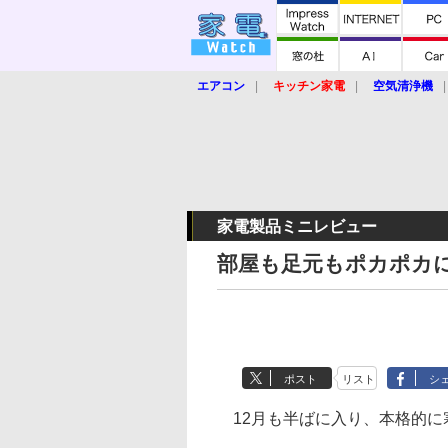
エアコン
キッチン家電
空気清浄機
炊飯器
ロボット掃除機
暖房器具
業界動向
【家電大賞2019】
【e-bi
家電製品ミニレビュー
部屋も足元もポカポカ
ポスト
リスト
シ
12月も半ばに入り、本格的に