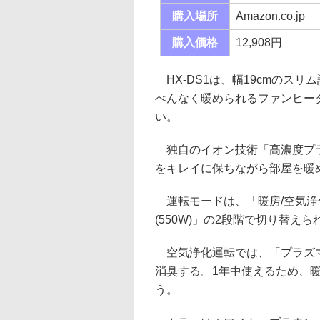
購入場所
Amazon.co.jp
購入価格
12,908円
HX-DS1は、幅19cmのス
べんなく暖められるファンヒー
い。
独自のイオン技術「高濃度プラズ
をキレイに保ちながら部屋を暖
運転モードは、「暖房/空気浄化」
(550W)」の2段階で切り替えら
空気浄化運転では、「プラズマク
消臭する。1年中使えるため、
う。