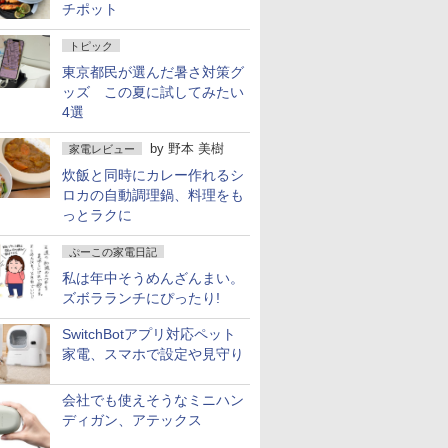
チポット
トピック
東京都民が選んだ暑さ対策グ
ッズ この夏に試してみたい
4選
by
野本 美樹
家電レビュー
炊飯と同時にカレー作れるシ
ロカの自動調理鍋、料理をも
っとラクに
ぷーこの家電日記
私は年中そうめんざんまい。
ズボラランチにぴったり!
SwitchBotアプリ対応ペット
家電、スマホで設定や見守り
会社でも使えそうなミニハン
ディガン、アテックス