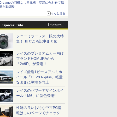
Dreameの羽根なし扇風機 室温に合わせて風
量自動調整
もっと見る
Special Site
ソニーミラーレス一眼の大特
集！ 見どころ記事まとめ
レイズのプレミアムカー向け
ブランドHOMURAから
「2×9R」が登場！
レイズ鍛造1ピースアルミホ
イール「CE28 N-plus」軽量
なままに剛性を向上
レイズのパワーデザインホイ
ール「M6」に新色登場!!
性能の良いお得な中古PC情
報はこのページでチェック！