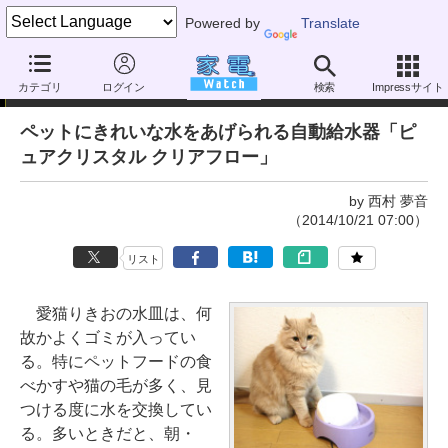
Powered by
Translate
家電製品ミニレビュー
カテゴリ
ログイン
検索
Impressサイト
ペットにきれいな水をあげられる自動給水器「ピ
ュアクリスタル クリアフロー」
by 西村 夢音
（2014/10/21 07:00）
リスト
愛猫りきおの水皿は、何
故かよくゴミが入ってい
る。特にペットフードの食
べかすや猫の毛が多く、見
つける度に水を交換してい
る。多いときだと、朝・