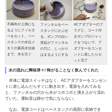
不織布が上側にな
ACアダプターのプ
ファンネルをベー
るようにフィルタ
ラグと、コード付
スタンクにかぶせ
ーをセット。ベー
きポンプのジャッ
る。ポンプの白い
スタンクの水位メ
クをつないで、ア
突起がファンネル
モリの最高水位線
ダプターをコンセ
の穴に、しっかり
まで、水を注ぐ
ントに差したらセ
はまるようにする
ット完了
水の流れに興味津々! 怖がることなく飲んでくれた
本体に電源スイッチはなく、ACアダプターをコンセン
トに差し込んだらすぐに動き出す。電源を入れてみる
と、ファンネルの穴から水がコポコポと湧き上がり流れ
ていた。運転音は静かで気にならない。
なお、電源コードはベースタンクの底部に収納でき