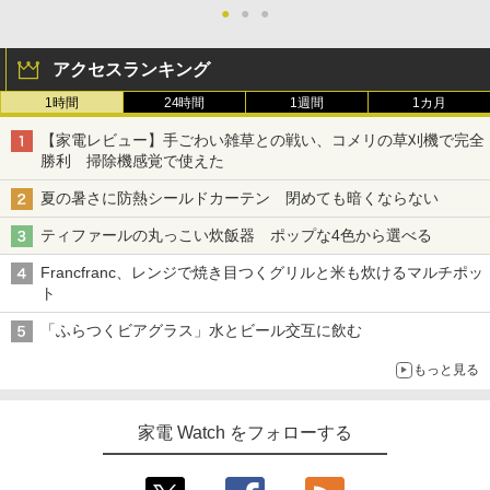
●
●
●
アクセスランキング
1時間
24時間
1週間
1カ月
【家電レビュー】手ごわい雑草との戦い、コメリの草刈機で完全
勝利 掃除機感覚で使えた
夏の暑さに防熱シールドカーテン 閉めても暗くならない
ティファールの丸っこい炊飯器 ポップな4色から選べる
Francfranc、レンジで焼き目つくグリルと米も炊けるマルチポッ
ト
「ふらつくビアグラス」水とビール交互に飲む
もっと見る
家電 Watch をフォローする