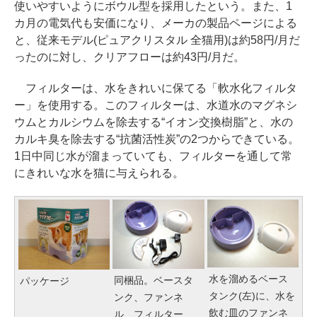
使いやすいようにボウル型を採用したという。また、1
カ月の電気代も安価になり、メーカの製品ページによる
と、従来モデル(ピュアクリスタル 全猫用)は約58円/月だ
ったのに対し、クリアフローは約43円/月だ。
フィルターは、水をきれいに保てる「軟水化フィルタ
ー」を使用する。このフィルターは、水道水のマグネシ
ウムとカルシウムを除去する“イオン交換樹脂”と、水の
カルキ臭を除去する“抗菌活性炭”の2つからできている。
1日中同じ水が溜まっていても、フィルターを通して常
にきれいな水を猫に与えられる。
水を溜めるベース
同梱品。ベースタ
パッケージ
タンク(左)に、水を
ンク、ファンネ
飲む皿のファンネ
ル、フィルター、