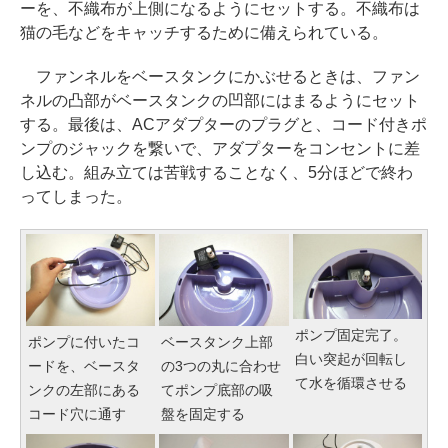
ーを、不織布が上側になるようにセットする。不織布は
猫の毛などをキャッチするために備えられている。
ファンネルをベースタンクにかぶせるときは、ファン
ネルの凸部がベースタンクの凹部にはまるようにセット
する。最後は、ACアダプターのプラグと、コード付きポ
ンプのジャックを繋いで、アダプターをコンセントに差
し込む。組み立ては苦戦することなく、5分ほどで終わ
ってしまった。
ポンプ固定完了。
ポンプに付いたコ
ベースタンク上部
白い突起が回転し
ードを、ベースタ
の3つの丸に合わせ
て水を循環させる
ンクの左部にある
てポンプ底部の吸
コード穴に通す
盤を固定する