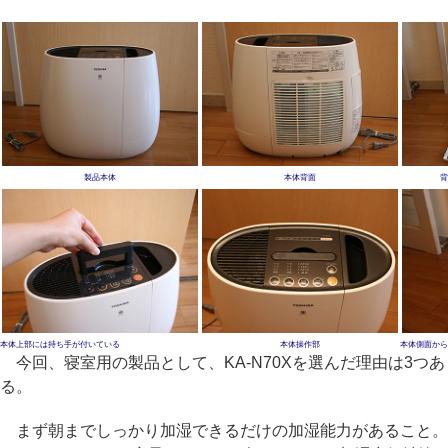
製品本体
本体背面
本体上部には持ち手が付いている
本体操作部
本体側面から
今回、寝室用の製品として、KA-N70Xを選んだ理由は3つあ
る。
まず朝までしっかり加湿できるだけの加湿能力があること。