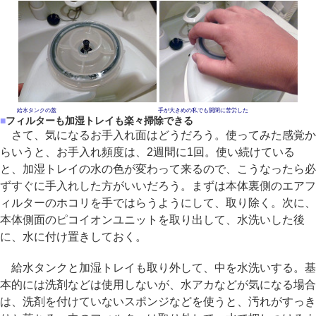
給水タンクの蓋
手が大きめの私でも開閉に苦労した
■
フィルターも加湿トレイも楽々掃除できる
さて、気になるお手入れ面はどうだろう。使ってみた感覚か
らいうと、お手入れ頻度は、2週間に1回。使い続けている
と、加湿トレイの水の色が変わって来るので、こうなったら必
ずすぐに手入れした方がいいだろう。まずは本体裏側のエアフ
ィルターのホコリを手ではらうようにして、取り除く。次に、
本体側面のピコイオンユニットを取り出して、水洗いした後
に、水に付け置きしておく。
給水タンクと加湿トレイも取り外して、中を水洗いする。基
本的には洗剤などは使用しないが、水アカなどが気になる場合
は、洗剤を付けていないスポンジなどを使うと、汚れがすっき