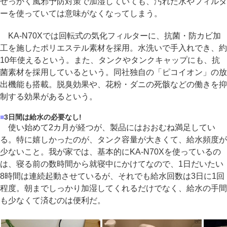
せっかく風邪予防対策で加湿していても、汚れた水やフィルタ
ーを使っていては意味がなくなってしまう。
KA-N70Xでは回転式の気化フィルターに、抗菌・防カビ加
工を施したポリエステル素材を採用。水洗いで手入れでき、約
10年使えるという。また、タンクやタンクキャップにも、抗
菌素材を採用しているという。同社独自の「ピコイオン」の放
出機能も搭載。脱臭効果や、花粉・ダニの死骸などの働きを抑
制する効果があるという。
■
3日間は給水の必要なし!
使い始めて2カ月が経つが、製品にはおおむね満足してい
る。特に嬉しかったのが、タンク容量が大きくて、給水頻度が
少ないこと。我が家では、基本的にKA-N70Xを使っているの
は、寝る前の数時間から就寝中にかけてなので、1日だいたい
8時間は連続起動させているが、それでも給水回数は3日に1回
程度。朝までしっかり加湿してくれるだけでなく、給水の手間
も少なくて済むのは便利だ。