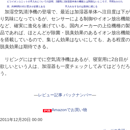
ピコイオンユニットの手入れについての説明、2週間に1
加湿器本体の機能とは関係ないところで、手間をかけた
回、約8時間の付け置きが必要とある
手入れをするのは面倒に感じる
加湿空気清浄機の登場で、最近は加湿器単体へ注目度は下が
り気味になっているが、センサーによる制御やイオン放出機能
など、確実に進化を遂げている。国内メーカーの上位機種の製
品であれば、ほとんどが除菌・脱臭効果のあるイオン放出機能
を搭載しているので、集じん効果はないにしても、ある程度の
脱臭効果は期待できる。
リビングにはすでに空気清浄機はあるが、寝室用に2台目が
欲しいという人は、加湿器も一度チェックしてみてはどうだろ
う。
―
レビュー記事 バックナンバー
―
Amazonでお買い物
2011年12月20日 00:00