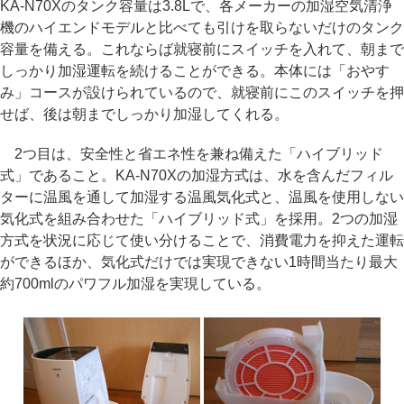
KA-N70Xのタンク容量は3.8Lで、各メーカーの加湿空気清浄
機のハイエンドモデルと比べても引けを取らないだけのタンク
容量を備える。これならば就寝前にスイッチを入れて、朝まで
しっかり加湿運転を続けることができる。本体には「おやす
み」コースが設けられているので、就寝前にこのスイッチを押
せば、後は朝までしっかり加湿してくれる。
2つ目は、安全性と省エネ性を兼ね備えた「ハイブリッド
式」であること。KA-N70Xの加湿方式は、水を含んだフィル
ターに温風を通して加湿する温風気化式と、温風を使用しない
気化式を組み合わせた「ハイブリッド式」を採用。2つの加湿
方式を状況に応じて使い分けることで、消費電力を抑えた運転
ができるほか、気化式だけでは実現できない1時間当たり最大
約700mlのパワフル加湿を実現している。