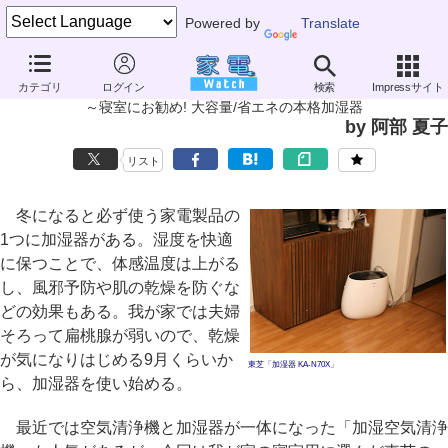
Powered by
Translate
家電製品ミニレビュー
カテゴリ
ログイン
検索
Impressサイト
東芝「加湿器 KA-N70X」
～寝室にお勧め! 大容量/省エネの本格加湿器
by 阿部 夏子
リスト
冬になると必ず使う家電製品の
1つに加湿器がある。湿度を快適
に保つことで、体感温度は上がる
し、風邪予防や肌の乾燥を防ぐな
どの効果もある。我が家では夫婦
そろって扁桃腺が弱いので、乾燥
が気になりはじめる9月くらいか
東芝「加湿器 KA-N70X」
ら、加湿器を使い始める。
最近では空気清浄機と加湿器が一体になった「加湿空気清浄