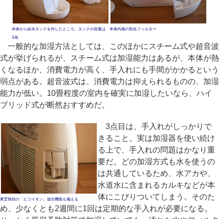
本体から給水タンクを外したところ。タンクの容量は
本体内蔵の気化フィルター
3.8L
一般的な加湿方法としては、このほかにスチーム式や超音波
式が挙げられるが、スチーム式は加湿能力はあるが、本体が熱
くなるほか、消費電力が高く、手入れにも手間がかかるという
弱点がある。超音波式は、消費電力は抑えられるものの、加湿
能力が低い。10畳程度の室内を確実に加湿したいなら、ハイ
ブリッド式が断然おすすめだ。
3点目は、手入れがしっかりで
きること。実は加湿器を使い続け
る上で、手入れの問題はかなり重
要だ。どの加湿方式も水を使うの
は共通しているため、水アカや、
水道水に含まれるカルキなどが本
体にこびりついてしまう。そのた
東芝独自の「ピコイオン」放出機能も備える
め、少なくとも2週間に1回は定期的な手入れが必要になる。