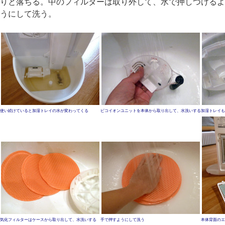
りと落ちる。中のフィルターは取り外して、水で押しつけるよ
うにして洗う。
使い続けていると加湿トレイの水が変わってくる
ピコイオンユニットを本体から取り出して、水洗いする
加湿トレイも
気化フィルターはケースから取り出して、水洗いする
手で押すようにして洗う
本体背面のエ