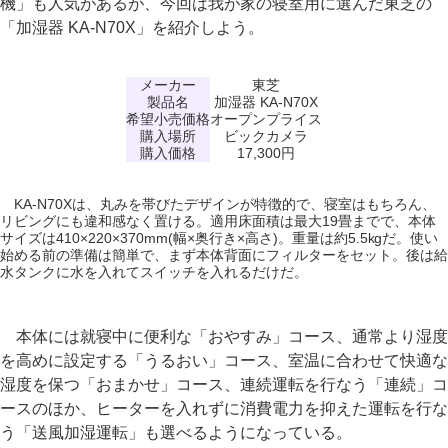
機」も人気があるが、今回は我が家の寝室用に選んだ東芝の
「加湿器 KA-N70X」を紹介しよう。
メーカー
東芝
製品名
加湿器 KA-N70X
希望小売価格
オープンプライス
購入場所
ビックカメラ
購入価格
17,300円
KA-N70Xは、丸みを帯びたデザインが特徴的で、寝室はもちろん、
リビングにも違和感なく置ける。適用床面積は最大19畳までで、本体
サイズは410×220×370mm(幅×奥行き×高さ)。重量は約5.5kgだ。使い
始める前の準備は簡単で、まず本体背面にフィルターをセット。後は給
水タンクに水を入れてスイッチを入れるだけだ。
本体には就寝中に便利な「おやすみ」コース、通常より湿度
を高めに設定する「うるおい」コース、室温に合わせて快適な
湿度を保つ「おまかせ」コース、連続運転を行なう「連続」コ
ースのほか、ヒーターを入れずに消費電力を抑えた運転を行な
う「送風加湿運転」も選べるようになっている。