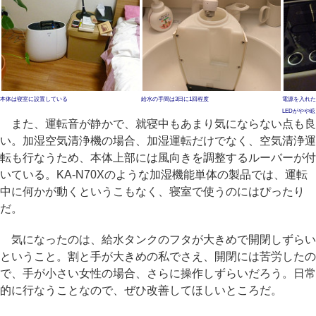
本体は寝室に設置している
給水の手間は3日に1回程度
電源を入れた
LEDがやや
また、運転音が静かで、就寝中もあまり気にならない点も良
い。加湿空気清浄機の場合、加湿運転だけでなく、空気清浄運
転も行なうため、本体上部には風向きを調整するルーバーが付
いている。KA-N70Xのような加湿機能単体の製品では、運転
中に何かが動くというこもなく、寝室で使うのにはぴったり
だ。
気になったのは、給水タンクのフタが大きめで開閉しずらい
ということ。割と手が大きめの私でさえ、開閉には苦労したの
で、手が小さい女性の場合、さらに操作しずらいだろう。日常
的に行なうことなので、ぜひ改善してほしいところだ。