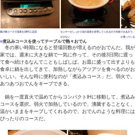
揚げ物コースで温度を180℃に設定
センサーがしっかり油の温度を管理してくれるので失敗
できあがり。
が少ない
が通っている
■
煮込みコースを使ってテーブルで熱々おでん
冬の寒い時期になると登場回数が増えるのがおでんだ。我が
家では、週末に大きな鍋で一気に作って、その後3日間に渡っ
て食べ続けるなんてこともしばしば。お皿に盛って出すよりも
食卓に鍋を出してきて、加熱しながらアツアツを食べるのがお
いしい。そんな時に便利なのが「煮込みコース」だ。弱火で、
あつあつおでんをキープできる。
鍋を一度直火で温めてからコンパクトIHに移動して、煮込み
コースを選択。弱火で加熱しているので、沸騰することなく、
温かいままをキープしてくれるので、おでんのような料理には
ぴったりのコースだ。