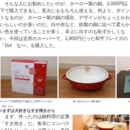
そんな人にお勧めしたいのが、ホーロー製の鍋。2,000円以
下で購入できるし、直火にももちろん使える。何より、ポイン
トなるのが、ホーロー製の鍋の場合、デザインがちょっとかわ
いらしいのが多いのだ。白や赤など、鉄製の鍋に比べて柔らか
い色を使っていることが多く、卓上に出すのも恥ずかしくな
い。今回は近所のスーパーで、1,900円だった和平フレイズの
「Do! なべ」を購入した。
スーパーで2,000円以下で購入した和平フレイズの
真っ赤なホーロー製の鍋だ
コ
「Do! なべ」
■
まずは大好きなすき焼きから
まず、作ったのは鍋料理の定番
「すき焼き」だ。食卓にコンパク