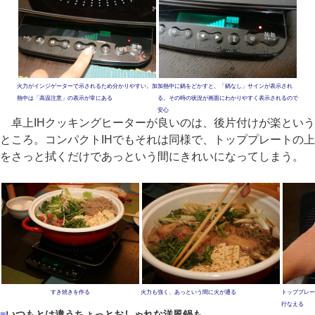
火力がインジゲーターで示されるため分かりやすい。加
加熱中に鍋をどかすと、「鍋なし」サインが表示され
熱中は「高温注意」の表示が常にある
る。その時の状況が画面にわかりやすく表示されるので
安心
卓上IHクッキングヒーターが良いのは、後片付けが楽という
ところ。コンパクトIHでもそれは同様で、トッププレートの上
をさっと拭くだけであっという間にきれいになってしまう。
すき焼きを作る
火力も強く、あっという間に火が通る
トッププレー
行なえる
■
いつもとは違うちょっとおしゃれな洋風鍋も