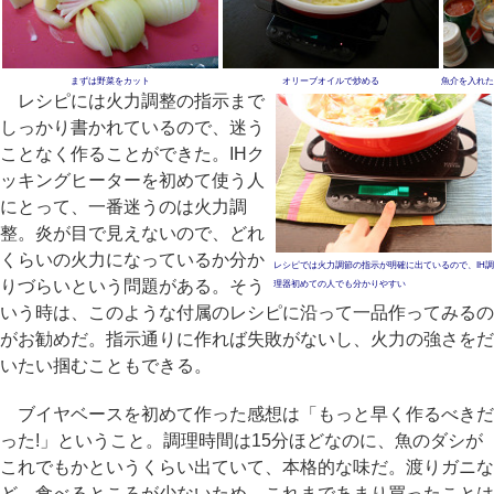
まずは野菜をカット
オリーブオイルで炒める
魚介を入れた
レシピには火力調整の指示まで
しっかり書かれているので、迷う
ことなく作ることができた。IHク
ッキングヒーターを初めて使う人
にとって、一番迷うのは火力調
整。炎が目で見えないので、どれ
くらいの火力になっているか分か
レシピでは火力調節の指示が明確に出ているので、IH調
りづらいという問題がある。そう
理器初めての人でも分かりやすい
いう時は、このような付属のレシピに沿って一品作ってみるの
がお勧めだ。指示通りに作れば失敗がないし、火力の強さをだ
いたい掴むこともできる。
ブイヤベースを初めて作った感想は「もっと早く作るべきだ
った!」ということ。調理時間は15分ほどなのに、魚のダシが
これでもかというくらい出ていて、本格的な味だ。渡りガニな
ど、食べるところが少ないため、これまであまり買ったことは