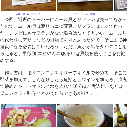
本体付属のレシピブック
ブイヤベースに初挑戦
ブ
今回、近所のスーパーにムール貝とサフランは売ってなかっ
たので、ムール貝は渡りカニに変更、サフランはナシで作っ
た。レシピにもサフランがない場合はなくてもいい、ムール貝
の代わりにアサリなどの貝類でも可とあったので、そこまで神
経質になる必要はないだろう。ただ、魚から出るダシのことを
考えると、甲殻類(エビやカニ)あるいは貝類を使うことをお勧
めする。
作り方は、まずニンニクをオリーブオイルで炒めて、そこに
野菜を加えて、しんなりしたら魚類と、ワインを加える。強火
で炒めたら、トマト缶と水を入れて10分ほど煮込む。あとは
塩コショウで味をととのえたらできあがりだ。