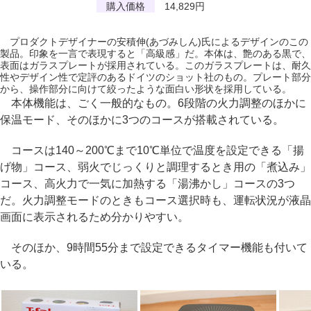
購入価格
14,829円
プロダクトデザイナーの安積伸(あづみしん)氏によるデザインのこの
製品。印象を一言で表現すると「高級感」だ。本体は、艶のある黒で、
表面はガラスプレートが採用されている。このガラスプレートは、耐久
性やデザイン性で定評のあるドイツのショット社のもの。プレート部分
から、操作部分に向けて絞ったような面白い形状を採用している。
本体機能は、ごく一般的なもの。6段階の火力調整のほかに
保温モード、そのほかに3つのコースが搭載されている。
コースは140～200℃まで10℃単位で温度を設定できる「揚
げ物」コース、弱火でじっくりと調理するとき用の「煮込み」
コース、高火力で一気に加熱する「湯沸かし」コースの3つ
だ。火力調整モードのときもコース選択時も、運転状況が液晶
画面に表示されるため分かりやすい。
そのほか、9時間55分まで設定できるタイマー機能も付いて
いる。