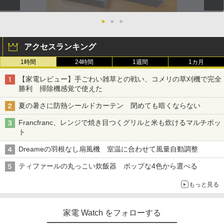
●
●
●
アクセスランキング
1時間
24時間
1週間
1カ月
【家電レビュー】手ごわい雑草との戦い、コメリの草刈機で完全
勝利 掃除機感覚で使えた
夏の暑さに防熱シールドカーテン 閉めても暗くならない
Francfranc、レンジで焼き目つくグリルと米も炊けるマルチポッ
ト
Dreameの羽根なし扇風機 室温に合わせて風量自動調整
ティファールの丸っこい炊飯器 ポップな4色から選べる
もっと見る
家電 Watch をフォローする