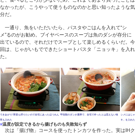
なかったが、こうやって使うものなのかと思い知ったような気
分だ。
一通り、魚をいただいたら、パスタやごはんを入れて“シ
メ”るのがお勧め。ブイヤベースのスープは魚のダシが存分に
出ているので、それだけでスープとして楽しめるくらいだ。今
回は、じゃがいもでできたショートパスタ「ニョッキ」を入れ
た。
できあがり! 野菜も摂りたいので自宅にあったほうれん
甲殻類のダシが濃厚で、自宅で作ったとは思えない味
シメにはじゃ
草も入れた
キ」を入れた
■
温度が設定できるから揚げものも失敗知らず
次は「揚げ物」コースを使ったトンカツを作った。実はIHク