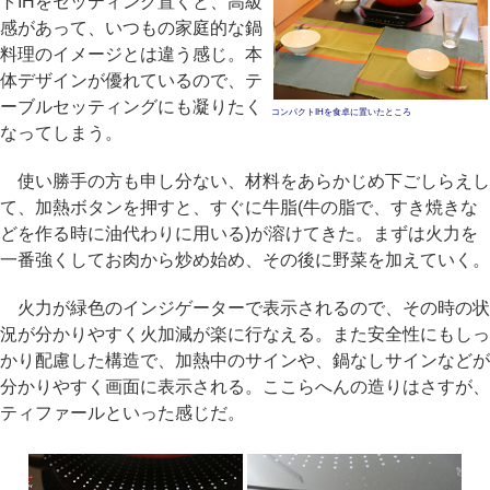
トIHをセッティング置くと、高級
感があって、いつもの家庭的な鍋
料理のイメージとは違う感じ。本
体デザインが優れているので、テ
ーブルセッティングにも凝りたく
コンパクトIHを食卓に置いたところ
なってしまう。
使い勝手の方も申し分ない、材料をあらかじめ下ごしらえし
て、加熱ボタンを押すと、すぐに牛脂(牛の脂で、すき焼きな
どを作る時に油代わりに用いる)が溶けてきた。まずは火力を
一番強くしてお肉から炒め始め、その後に野菜を加えていく。
火力が緑色のインジゲーターで表示されるので、その時の状
況が分かりやすく火加減が楽に行なえる。また安全性にもしっ
かり配慮した構造で、加熱中のサインや、鍋なしサインなどが
分かりやすく画面に表示される。ここらへんの造りはさすが、
ティファールといった感じだ。