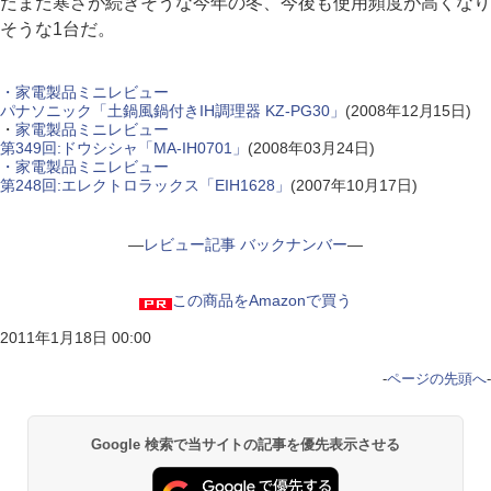
だまだ寒さが続きそうな今年の冬、今後も使用頻度が高くなり
そうな1台だ。
・家電製品ミニレビュー
パナソニック「土鍋風鍋付きIH調理器 KZ-PG30」
(2008年12月15日)
・
家電製品ミニレビュー
第349回:ドウシシャ「MA-IH0701」
(2008年03月24日)
・家電製品ミニレビュー
第248回:エレクトロラックス「EIH1628」
(2007年10月17日)
―
レビュー記事 バックナンバー
―
この商品をAmazonで買う
2011年1月18日 00:00
-
ページの先頭へ
-
Google 検索で当サイトの記事を優先表示させる