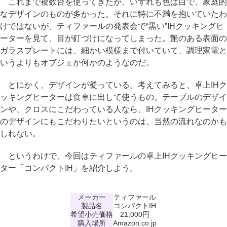
これまで複数台を使ってきたが、いずれも色は白で、家庭的
なデザインのものが多かった。それに特に不満を抱いていたわ
けではないが、ティファールの発表会で“黒い”IHクッキングヒ
ーターを見て、目が釘づけになってしまった。艶のある表面の
ガラスプレートには、細かい模様まで付いていて、調理家電と
いうよりもオブジェか何かのようなのだ。
とにかく、デザインが凝っている。考えてみると、卓上IHク
ッキングヒーターは食卓に出して使うもの。テーブルのデザイ
ンや、クロスにこだわっている人なら、IHクッキングヒーター
のデザインにもこだわりたいというのは、当然の流れなのかも
しれない。
というわけで、今回はティファールの卓上IHクッキングヒー
ター「コンパクトIH」を紹介しよう。
メーカー
ティファール
製品名
コンパクトIH
希望小売価格
21,000円
購入場所
Amazon.co.jp