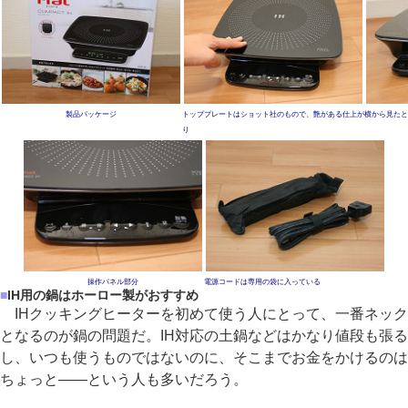
製品パッケージ
トッププレートはショット社のもので、艶がある仕上が
横から見たと
り
操作パネル部分
電源コードは専用の袋に入っている
■
IH用の鍋はホーロー製がおすすめ
IHクッキングヒーターを初めて使う人にとって、一番ネック
となるのが鍋の問題だ。IH対応の土鍋などはかなり値段も張る
し、いつも使うものではないのに、そこまでお金をかけるのは
ちょっと――という人も多いだろう。