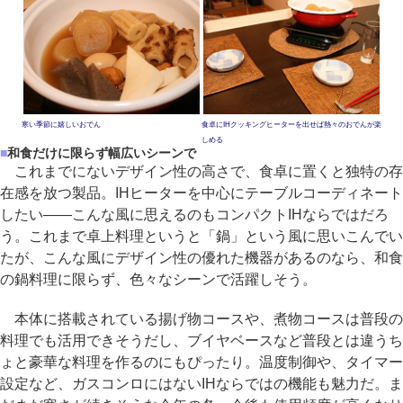
寒い季節に嬉しいおでん
食卓にIHクッキングヒーターを出せば熱々のおでんが楽
しめる
■
和食だけに限らず幅広いシーンで
これまでにないデザイン性の高さで、食卓に置くと独特の存
在感を放つ製品。IHヒーターを中心にテーブルコーディネート
したい――こんな風に思えるのもコンパクトIHならではだろ
う。これまで卓上料理というと「鍋」という風に思いこんでい
たが、こんな風にデザイン性の優れた機器があるのなら、和食
の鍋料理に限らず、色々なシーンで活躍しそう。
本体に搭載されている揚げ物コースや、煮物コースは普段の
料理でも活用できそうだし、ブイヤベースなど普段とは違うち
ょと豪華な料理を作るのにもぴったり。温度制御や、タイマー
設定など、ガスコンロにはないIHならではの機能も魅力だ。ま