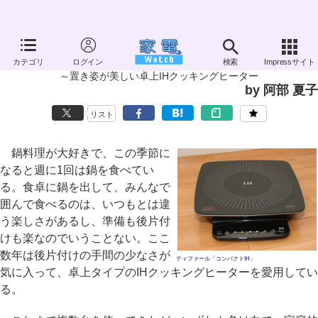
家電製品ミニレビュー
カテゴリ
ログイン
検索
Impressサイト
ティファール「コンパクトIH」
～置き姿が美しい卓上IHクッキングヒーター
by 阿部 夏子
リスト
鍋料理が大好きで、この季節に
なると週に1回は鍋を食べてい
る。食卓に鍋を出して、みんなで
囲んで食べるのは、いつもとは違
う楽しさがあるし、準備も後片付
けも楽なのでいうことない。ここ
数年は後片付けの手間の少なさが
ティファール「コンパクトIH」
気に入って、卓上タイプのIHクッキングヒーターを愛用してい
る。