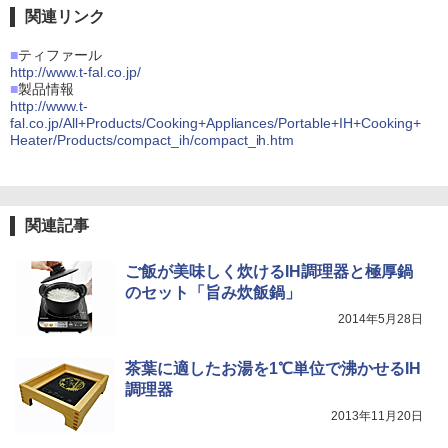
関連リンク
■
ティファール
http://www.t-fal.co.jp/
■
製品情報
http://www.t-
fal.co.jp/All+Products/Cooking+Appliances/Portable+IH+Cooking+
Heater/Products/compact_ih/compact_ih.htm
関連記事
ご飯が美味しく炊けるIH調理器と極厚鍋
のセット「旨み炊飯鍋」
2014年5月28日
茶葉に適したお湯を1℃単位で沸かせるIH
調理器
2013年11月20日