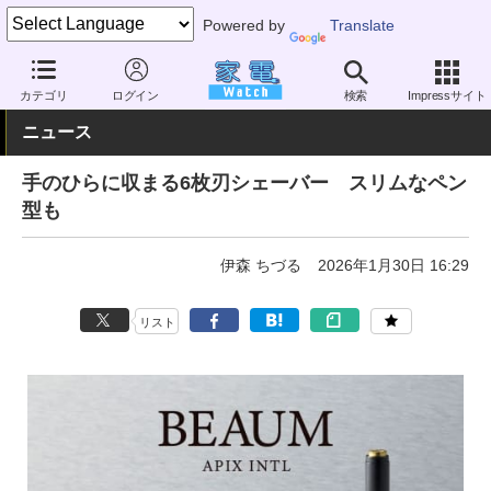
Powered by
Translate
家電 Watch
ヘルスケア
シェーバー
電動シェーバー
カテゴリ
ログイン
検索
Impressサイト
ニュース
手のひらに収まる6枚刃シェーバー スリムなペン
型も
伊森 ちづる
2026年1月30日 16:29
リスト