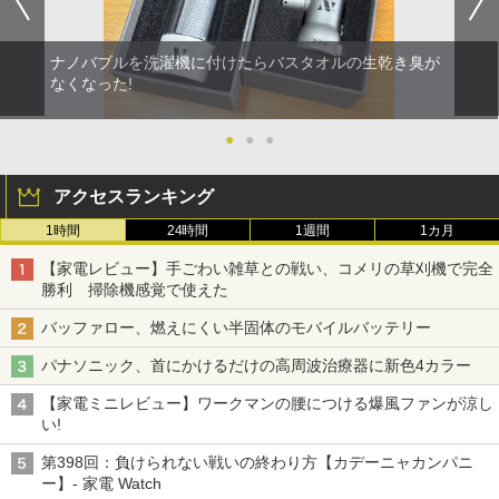
ナノバブルを洗濯機に付けたらバスタオルの生乾き臭が
なくなった!
●
●
●
アクセスランキング
1時間
24時間
1週間
1カ月
【家電レビュー】手ごわい雑草との戦い、コメリの草刈機で完全
勝利 掃除機感覚で使えた
バッファロー、燃えにくい半固体のモバイルバッテリー
パナソニック、首にかけるだけの高周波治療器に新色4カラー
【家電ミニレビュー】ワークマンの腰につける爆風ファンが涼し
い!
第398回：負けられない戦いの終わり方【カデーニャカンパニ
ー】- 家電 Watch