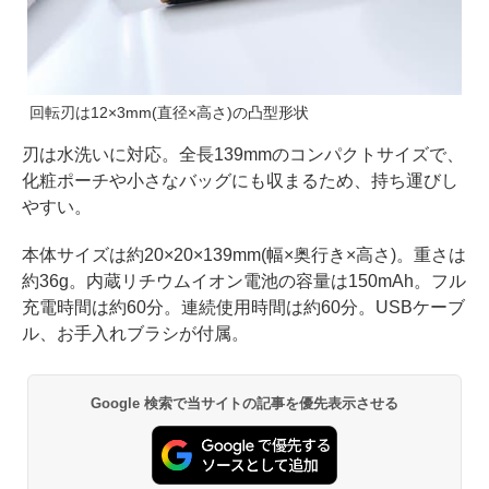
回転刃は12×3mm(直径×高さ)の凸型形状
刃は水洗いに対応。全長139mmのコンパクトサイズで、
化粧ポーチや小さなバッグにも収まるため、持ち運びし
やすい。
本体サイズは約20×20×139mm(幅×奥行き×高さ)。重さは
約36g。内蔵リチウムイオン電池の容量は150mAh。フル
充電時間は約60分。連続使用時間は約60分。USBケーブ
ル、お手入れブラシが付属。
Google 検索で当サイトの記事を優先表示させる