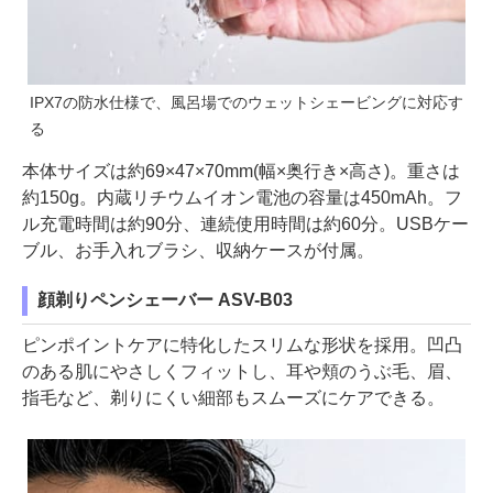
IPX7の防水仕様で、風呂場でのウェットシェービングに対応す
る
本体サイズは約69×47×70mm(幅×奥行き×高さ)。重さは
約150g。内蔵リチウムイオン電池の容量は450mAh。フ
ル充電時間は約90分、連続使用時間は約60分。USBケー
ブル、お手入れブラシ、収納ケースが付属。
顔剃りペンシェーバー ASV-B03
ピンポイントケアに特化したスリムな形状を採用。凹凸
のある肌にやさしくフィットし、耳や頬のうぶ毛、眉、
指毛など、剃りにくい細部もスムーズにケアできる。