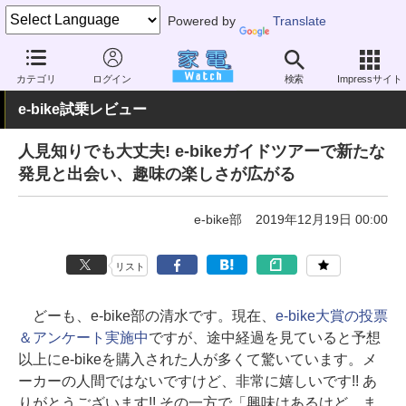
Powered by
Translate
家電 Watch
その他・家電
アウトドア
電動自転車
カテゴリ
ログイン
検索
Impressサイト
e-bike試乗レビュー
人見知りでも大丈夫! e-bikeガイドツアーで新たな
発見と出会い、趣味の楽しさが広がる
e-bike部
2019年12月19日 00:00
リスト
どーも、e-bike部の清水です。現在、
e-bike大賞の投票
＆アンケート実施中
ですが、途中経過を見ていると予想
以上にe-bikeを購入された人が多くて驚いています。メ
ーカーの人間ではないですけど、非常に嬉しいです!! あ
りがとうございます!! その一方で「興味はあるけど、ま