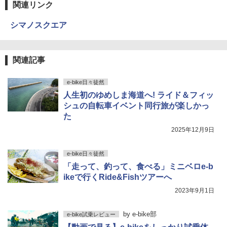
関連リンク
シマノスクエア
関連記事
e-bike日々徒然
人生初のゆめしま海道へ! ライド＆フィッ
シュの自転車イベント同行旅が楽しかっ
た
2025年12月9日
e-bike日々徒然
「走って、釣って、食べる」ミニベロe-b
ikeで行くRide&Fishツアーへ
2023年9月1日
by
e-bike部
e-bike試乗レビュー