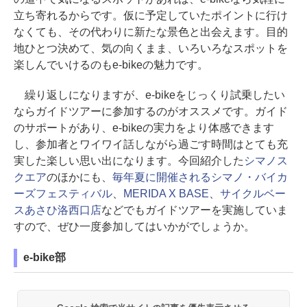
立ち寄れるからです。仮に予定していたポイントに行け
なくても、その代わりに新たな景色と出会えます。目的
地ひとつ決めて、気の向くまま、いろいろなスポットを
楽しんでいけるのもe-bikeの魅力です。
繰り返しになりますが、e-bikeをじっくり試乗したい
ならガイドツアーに参加するのがオススメです。ガイド
のサポートがあり、e-bikeの実力をより体感できます
し、参加者とワイワイ話しながら過ごす時間はとても充
実した楽しい思い出になります。今回紹介した
シマノス
クエア
のほかにも、
毎年夏に開催されるシマノ・バイカ
ーズフェスティバル
、
MERIDA X BASE
、
サイクルベー
スあさひ洛西口店
などでもガイドツアーを実施していま
すので、ぜひ一度参加してはいかがでしょうか。
e-bike部