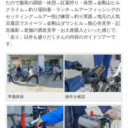
たので服装の調節・休憩→紅葉狩り・休憩→金剛山ヒル
クライム→釣り場到着・ランチ→ルアーフィッシングの
セッティング→ルアー投げ練習→釣り実践→地元の人気
豆腐店でスイーツ→金剛山ダウンヒル→観心寺見学・記
念撮影→老舗の酒造見学・お土産購入といった感じで、
「走り」以外も盛りだくさんの内容のガイドツアーで
す。
準備体操
操作を確認