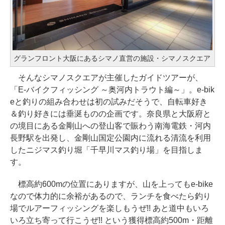
グランフロント大阪にあるシマノ直営の施設・シマノスクエア
そんなシマノスクエアが主催したガイドツアーが、
「E-バイクフィッシング ～奥河内トラウト編～」。e-bik
eと釣りの組み合わせは初の試みだそうで、自転車好き
＆釣り好きには垂涎ものの企画です。奈良県と大阪府と
の境目にある金剛山への登山客で賑わう南海電鉄・河内
長野駅を出発し、金剛山国定公園内に流れる清流を利用
したニジマス釣り堀「千早川マス釣り場」を目指しま
す。
標高約600mの位置にありますが、山を上ってもe-bike
なので体力的に余裕があるので、ランチを食べたら釣り
場でルアーフィッシングを楽しもうぜ!! あと道中もいろ
いろ立ち寄って行こうぜ!! という獲得標高約500m・距離