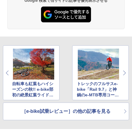
Google 検索で当サイトの記事を優先表示させる
自転車も紅葉もハイシ
トレックのフルサスe-
ーズンの秋!! e-bike部
bike「Rail 9.7」と神
初の絶景紅葉ライドへ
鍋のe-MTB専用コース
♪
を初体験!! グランピン
グや豊富なアクティビ
［e-bike試乗レビュー］の他の記事を見る
ティで家族サービスも
【前編】