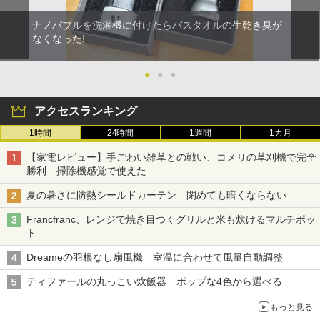
ナノバブルを洗濯機に付けたらバスタオルの生乾き臭が
なくなった!
●
●
●
アクセスランキング
1時間
24時間
1週間
1カ月
【家電レビュー】手ごわい雑草との戦い、コメリの草刈機で完全
勝利 掃除機感覚で使えた
夏の暑さに防熱シールドカーテン 閉めても暗くならない
Francfranc、レンジで焼き目つくグリルと米も炊けるマルチポッ
ト
Dreameの羽根なし扇風機 室温に合わせて風量自動調整
ティファールの丸っこい炊飯器 ポップな4色から選べる
もっと見る