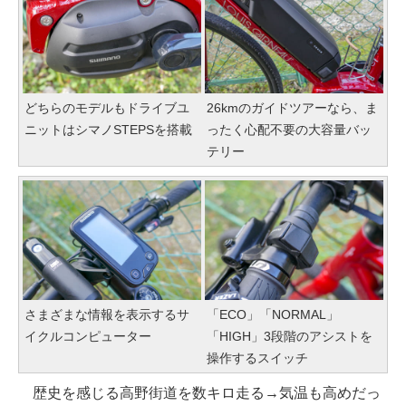
どちらのモデルもドライブユ
26kmのガイドツアーなら、ま
ニットはシマノSTEPSを搭載
ったく心配不要の大容量バッ
テリー
さまざまな情報を表示するサ
「ECO」「NORMAL」
イクルコンピューター
「HIGH」3段階のアシストを
操作するスイッチ
歴史を感じる高野街道を数キロ走る→気温も高めだっ