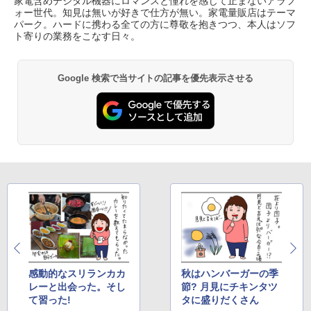
家電含めデジタル機器にロマンスと憧れを感じて止まないアラフ
ォー世代。知見は無いが好きで仕方が無い。家電量販店はテーマ
パーク。ハードに携わる全ての方に尊敬を抱きつつ、本人はソフ
ト寄りの業務をこなす日々。
Google 検索で当サイトの記事を優先表示させる
感動的なスリランカカ
秋はハンバーガーの季
レーと出会った。そし
節? 月見にチキンタツ
て習った!
タに盛りだくさん