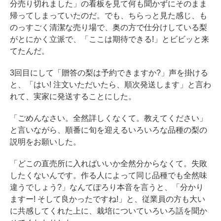
分売り切れました」の看板を見て何も聞かずにそのまま
帰ってしまっていたのだ。でも、ちらっと見た感じ、も
のっすごく清潔な売り場で、奥の方で仕分けしている梨
がとにかく立派で、「ここは期待できる!」とビビッと来
てたんだ。
3回目にして「贈答の梨は予約できますか?」声を掛ける
と、「はい! 注文いただいたら、順次発送します」と言わ
れて、実家に発送することにした。
「ごめんなさい。全然詳しくなくて。教えてください」
と言いながら、順番に旬を迎えるいろいろな品種の梨の
説明をお願いした。
「どこの直売所に入ればいいか全然分からなくて。失敗
したくないんです。作る人によって同じ品種でも全然味
違うでしょう?」なんてぽろり本音を言うと、「分かり
ますー! そして良かったですね!」と、従業員の方も大い
に共感してくれた上に、栽培についていろいろ話を聞か