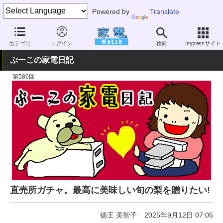
Powered by
Translate
家電 Watch
暮らし
メニュー・食材
各国料理
カテゴリ
ログイン
検索
Impressサイト
ぷーこの家電日記
第586回
直売所ガチャ。最高に美味しい旬の梨を贈りたい!
徳王 美智子
2025年9月12日 07:05