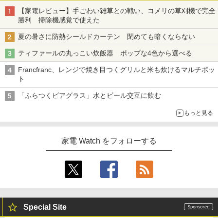
【家電レビュー】手ごわい雑草との戦い、コメリの草刈機で完全
勝利 掃除機感覚で使えた
夏の暑さに防熱シールドカーテン 閉めても暗くならない
ティファールの丸っこい炊飯器 ポップな4色から選べる
Francfranc、レンジで焼き目つくグリルと米も炊けるマルチポッ
ト
「ふらつくビアグラス」水とビール交互に飲む
もっと見る
家電 Watch をフォローする
Special Site