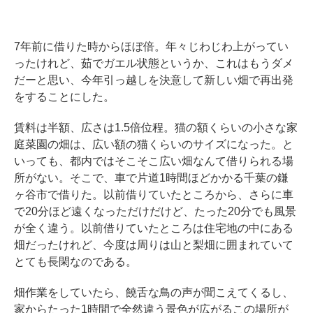
7年前に借りた時からほぼ倍。年々じわじわ上がってい
ったけれど、茹でガエル状態というか、これはもうダメ
だーと思い、今年引っ越しを決意して新しい畑で再出発
をすることにした。
賃料は半額、広さは1.5倍位程。猫の額くらいの小さな家
庭菜園の畑は、広い額の猫くらいのサイズになった。と
いっても、都内ではそこそこ広い畑なんて借りられる場
所がない。そこで、車で片道1時間ほどかかる千葉の鎌
ヶ谷市で借りた。以前借りていたところから、さらに車
で20分ほど遠くなっただけだけど、たった20分でも風景
が全く違う。以前借りていたところは住宅地の中にある
畑だったけれど、今度は周りは山と梨畑に囲まれていて
とても長閑なのである。
畑作業をしていたら、饒舌な鳥の声が聞こえてくるし、
家からたった1時間で全然違う景色が広がるこの場所が