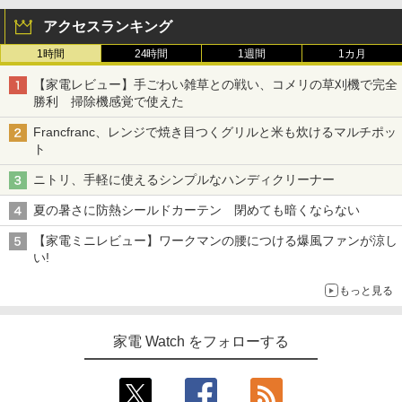
アクセスランキング
1時間
24時間
1週間
1カ月
【家電レビュー】手ごわい雑草との戦い、コメリの草刈機で完全
勝利 掃除機感覚で使えた
Francfranc、レンジで焼き目つくグリルと米も炊けるマルチポッ
ト
ニトリ、手軽に使えるシンプルなハンディクリーナー
夏の暑さに防熱シールドカーテン 閉めても暗くならない
【家電ミニレビュー】ワークマンの腰につける爆風ファンが涼し
い!
もっと見る
家電 Watch をフォローする