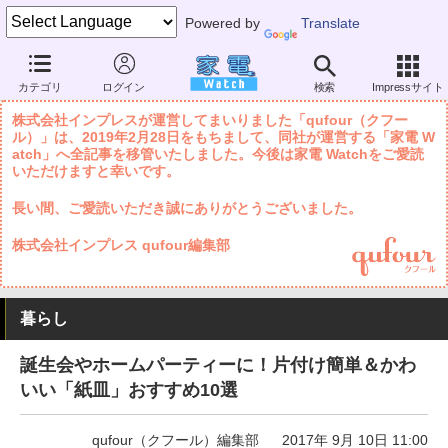
Powered by
Translate
家電 Watch
暮らし
住まい・雑貨
食器・調理器具
カテゴリ
ログイン
検索
Impressサイト
株式会社インプレスが運営してまいりました「qufour（クフー
ル）」は、2019年2月28日をもちまして、同社が運営する「家電 W
atch」へ全記事を移管いたしました。今後は家電 Watchをご愛読
いただけますと幸いです。
長い間、ご愛読いただき誠にありがとうございました。
株式会社インプレス qufour編集部
暮らし
誕生会やホームパーティーに！片付け簡単＆かわ
いい「紙皿」おすすめ10選
qufour（クフール）編集部
2017年 9月 10日 11:00