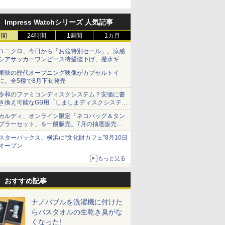
Impress Watchシリーズ 人気記事
時間
24時間
1週間
1カ月
ユニクロ、今日から「お盆特別セール」。涼感
シアサッカーワンピース待望値下げ、撥水ギア
ショーツは1990円に
東映の歴代オープニング映像がカプセルトイ
に。全5種で8月下旬発売
令和のファミコンディスクシステム？安価に書
き換え可能なGB用「しましまディスクシステ
ム」
カルディ、オンライン限定「ネコバッグ＆タン
ブラーセット」を一般販売。7月の抽選販売の
当選無効分
スターバックス、横浜に“文化財カフェ”8月10日
オープン
もっと見る
おすすめ記事
ナノバブルを洗濯機に付けた
らバスタオルの生乾き臭がな
くなった!