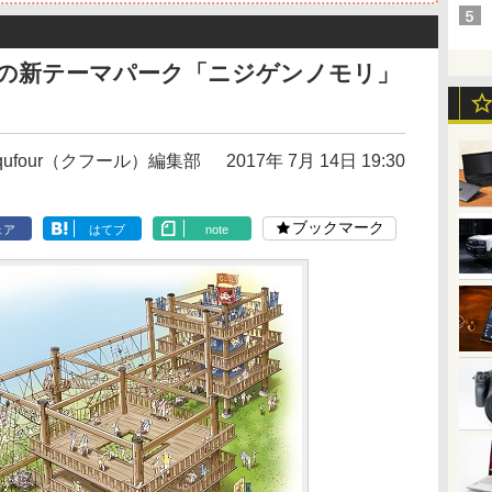
メの新テーマパーク「ニジゲンノモリ」
qufour（クフール）編集部
2017年 7月 14日 19:30
ブックマーク
ェア
はてブ
note