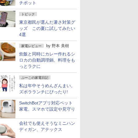
チポット
トピック
東京都民が選んだ暑さ対策グ
ッズ この夏に試してみたい
4選
by
野本 美樹
家電レビュー
炊飯と同時にカレー作れるシ
ロカの自動調理鍋、料理をも
っとラクに
ぷーこの家電日記
私は年中そうめんざんまい。
ズボラランチにぴったり!
SwitchBotアプリ対応ペット
家電、スマホで設定や見守り
会社でも使えそうなミニハン
ディガン、アテックス