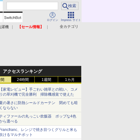
ログイン
Impress サイト
全カテゴリ
洗濯機
【セール情報】
照明器具
美容家電
アクセスランキング
時間
24時間
1週間
1カ月
【家電レビュー】手ごわい雑草との戦い、コメ
リの草刈機で完全勝利 掃除機感覚で使えた
夏の暑さに防熱シールドカーテン 閉めても暗
くならない
ティファールの丸っこい炊飯器 ポップな4色
から選べる
Francfranc、レンジで焼き目つくグリルと米も
炊けるマルチポット