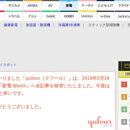
健康家電
加湿器・除湿機
冷蔵庫/冷凍庫
スティック型掃除機
扇風機
オーブン・電子レンジ
スマートハウス
掃除機
家事家電
ke大賞2019】
CES 2020
イスポット
1
ました「qufour（クフール）」は、2019年2月28
家電 Watch」へ全記事を移管いたしました。今後は
すと幸いです。
がとうございました。