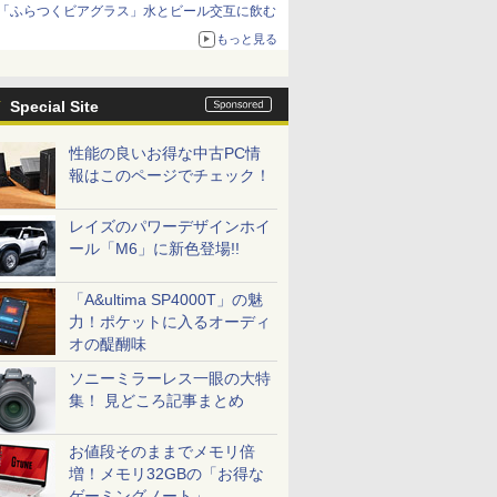
「ふらつくビアグラス」水とビール交互に飲む
もっと見る
Special Site
性能の良いお得な中古PC情
報はこのページでチェック！
レイズのパワーデザインホイ
ール「M6」に新色登場!!
「A&ultima SP4000T」の魅
力！ポケットに入るオーディ
オの醍醐味
ソニーミラーレス一眼の大特
集！ 見どころ記事まとめ
お値段そのままでメモリ倍
増！メモリ32GBの「お得な
ゲーミングノート」