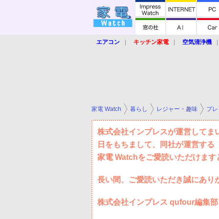
エアコン
キッチン家電
空気清浄機
炊飯器
ロボット掃除機
暖房器具
業界動向
【家電大賞2019】
【e-bi
家電 Watch
暮らし
レジャー・趣味
プレ
株式会社インプレスが運営してまいり
日をもちまして、同社が運営する「
家電 Watchをご愛読いただけま
長い間、ご愛読いただき誠にあり
株式会社インプレス qufour編集部