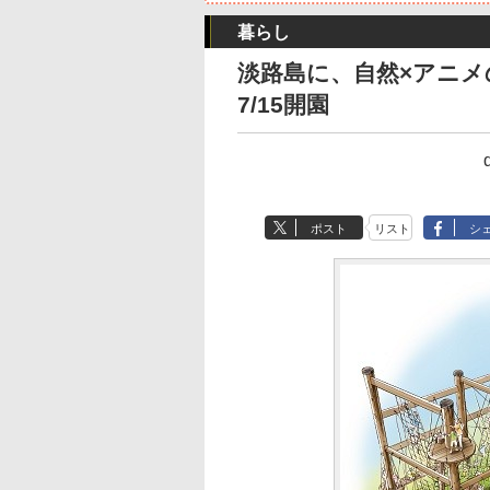
暮らし
淡路島に、自然×アニ
7/15開園
ポスト
リスト
シ