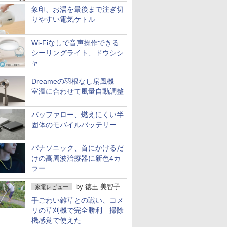
象印、お湯を最後まで注ぎ切
りやすい電気ケトル
Wi-Fiなしで音声操作できる
シーリングライト、ドウシシ
ャ
Dreameの羽根なし扇風機
室温に合わせて風量自動調整
バッファロー、燃えにくい半
固体のモバイルバッテリー
パナソニック、首にかけるだ
けの高周波治療器に新色4カ
ラー
by
徳王 美智子
家電レビュー
手ごわい雑草との戦い、コメ
リの草刈機で完全勝利 掃除
機感覚で使えた