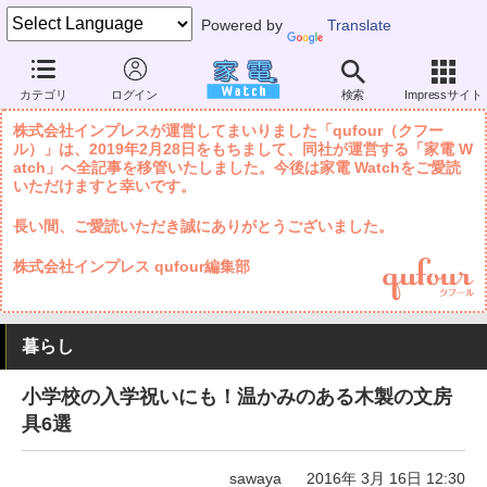
Powered by
Translate
家電 Watch
暮らし
レジャー・趣味
季節イベント
カテゴリ
ログイン
検索
Impressサイト
株式会社インプレスが運営してまいりました「qufour（クフー
ル）」は、2019年2月28日をもちまして、同社が運営する「家電 W
atch」へ全記事を移管いたしました。今後は家電 Watchをご愛読
いただけますと幸いです。
長い間、ご愛読いただき誠にありがとうございました。
株式会社インプレス qufour編集部
暮らし
小学校の入学祝いにも！温かみのある木製の文房
具6選
sawaya
2016年 3月 16日 12:30