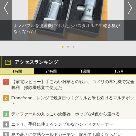
ナノバブルを洗濯機に付けたらバスタオルの生乾き臭が
なくなった!
●
●
●
アクセスランキング
1時間
24時間
1週間
1カ月
【家電レビュー】手ごわい雑草との戦い、コメリの草刈機で完全
勝利 掃除機感覚で使えた
Francfranc、レンジで焼き目つくグリルと米も炊けるマルチポッ
ト
ティファールの丸っこい炊飯器 ポップな4色から選べる
ニトリ、手軽に使えるシンプルなハンディクリーナー
夏の暑さに防熱シールドカーテン 閉めても暗くならない